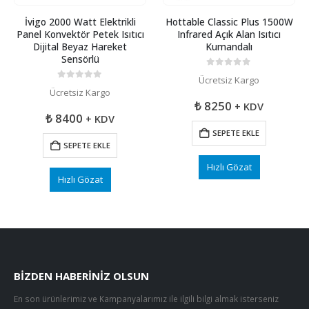
İvigo 2000 Watt Elektrikli
Hottable Classic Plus 1500W
Panel Konvektör Petek Isıtıcı
Infrared Açık Alan Isıtıcı
Dijital Beyaz Hareket
Kumandalı
Sensörlü
0
5 üzerinden
Ücretsiz Kargo
0
5 üzerinden
Ücretsiz Kargo
₺
8250
+ KDV
₺
8400
+ KDV
SEPETE EKLE
SEPETE EKLE
Hızlı Gözat
Hızlı Gözat
BIZDEN HABERINIZ OLSUN
En son ürünlerimiz ve Kampanyalarımız ile ilgili bilgi almak isterseniz