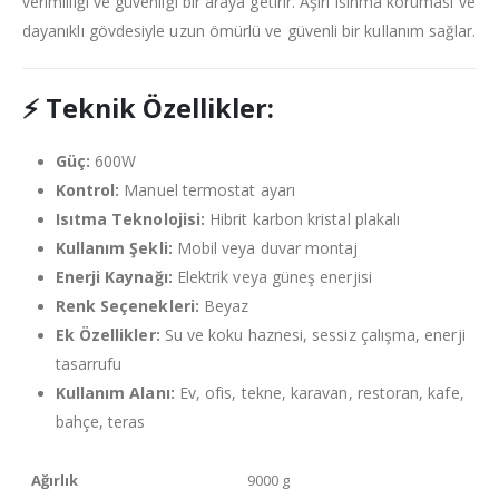
verimliliği ve güvenliği bir araya getirir. Aşırı ısınma koruması ve
dayanıklı gövdesiyle uzun ömürlü ve güvenli bir kullanım sağlar.
⚡
Teknik Özellikler:
Güç:
600W
Kontrol:
Manuel termostat ayarı
Isıtma Teknolojisi:
Hibrit karbon kristal plakalı
Kullanım Şekli:
Mobil veya duvar montaj
Enerji Kaynağı:
Elektrik veya güneş enerjisi
Renk Seçenekleri:
Beyaz
Ek Özellikler:
Su ve koku haznesi, sessiz çalışma, enerji
tasarrufu
Kullanım Alanı:
Ev, ofis, tekne, karavan, restoran, kafe,
bahçe, teras
Ağırlık
9000 g