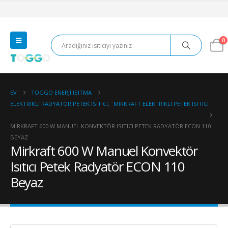
0
EV
TOGGO ENERJI ISITMA
ELEKTRIKLI RADYATÖR PETEK ISITICI
,
MIRKRAFT ELEKTRIKLI PETEK ISITICI
MIRKRAFT 600 W MANUEL KONVEKTÖR ISITICI PETEK RADYATÖR ECON 110
BEYAZ
Mirkraft 600 W Manuel Konvektör
Isıtıcı Petek Radyatör ECON 110
Beyaz