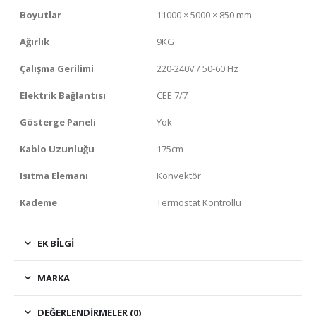
Boyutlar
11000 × 5000 × 850 mm
Ağırlık
9KG
Çalışma Gerilimi
220-240V / 50-60 Hz
Elektrik Bağlantısı
CEE 7/7
Gösterge Paneli
Yok
Kablo Uzunluğu
175cm
Isıtma Elemanı
Konvektör
Kademe
Termostat Kontrollü
EK BILGI
MARKA
DEĞERLENDIRMELER (0)