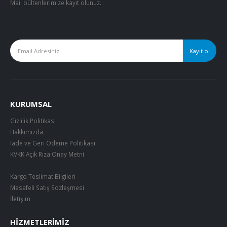
Mail bültenlerimize kayıt olunuz.
KURUMSAL
Gizlilik Politikası
Hakkımızda
İade ve Geri Ödeme Politikası
KVKK Açık Rıza Onay Metni
Kargo Teslimat Bilgileri
Mesafeli Satış Sözleşmesi
İletişim
HIZMETLERIMIZ