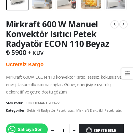
Mirkraft 600 W Manuel
Konvektör Isıtıcı Petek
Radyatör ECON 110 Beyaz
₺
5900
+ KDV
Ücretsiz Kargo
MirKraft 600W ECON 110 konvektör ısıtıcı; sessiz, kokusuz ve
enerji tasarruflu ısınma sağlar. Güneş enerjisiyle uyumlu,
dekoratif ve çevre dostu çözüm!
Stok kodu:
ECON110MANTBEYAZ-1
Kategoriler:
Elektrikli Radyatör Petek Isıtıcı
,
Mirkraft Elektrikli Petek Isıtıcı
Satıcıya Sor
SEPETE EKLE