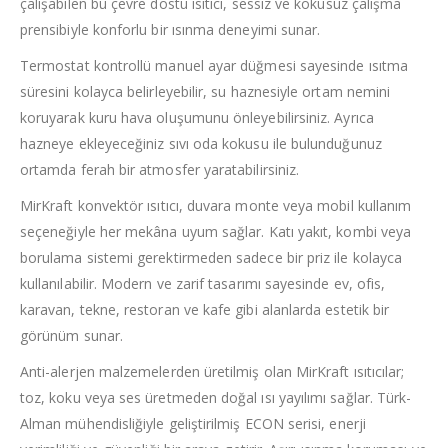
çalışabilen bu çevre dostu ısıtıcı, sessiz ve kokusuz çalışma
prensibiyle konforlu bir ısınma deneyimi sunar.
Termostat kontrollü manuel ayar düğmesi sayesinde ısıtma
süresini kolayca belirleyebilir, su haznesiyle ortam nemini
koruyarak kuru hava oluşumunu önleyebilirsiniz. Ayrıca
hazneye ekleyeceğiniz sıvı oda kokusu ile bulunduğunuz
ortamda ferah bir atmosfer yaratabilirsiniz.
MirKraft konvektör ısıtıcı, duvara monte veya mobil kullanım
seçeneğiyle her mekâna uyum sağlar. Katı yakıt, kombi veya
borulama sistemi gerektirmeden sadece bir priz ile kolayca
kullanılabilir. Modern ve zarif tasarımı sayesinde ev, ofis,
karavan, tekne, restoran ve kafe gibi alanlarda estetik bir
görünüm sunar.
Anti-alerjen malzemelerden üretilmiş olan MirKraft ısıtıcılar;
toz, koku veya ses üretmeden doğal ısı yayılımı sağlar. Türk-
Alman mühendisliğiyle geliştirilmiş ECON serisi, enerji