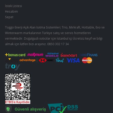
İstek Listesi
Hesabım
Sepet
Toggo Enerji Açık Alan Isıtma Sistemleri; Trio, Mirkraft, Hottable, Evo ve
Winterwarm markalarının Türkiye satış ve servis hizmetlerini
vermektedir. Doğalgazlı ısıtıcılar için İstanbul içi Ücretsiz keşif ve bilgi
almak için lütfen bizi arayınız.
0850 302 17 34