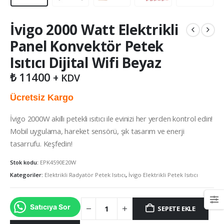
İvigo 2000 Watt Elektrikli
Panel Konvektör Petek
Isıtıcı Dijital Wifi Beyaz
₺
11400
+ KDV
Ücretsiz Kargo
İvigo 2000W akıllı petekli ısıtıcı ile evinizi her yerden kontrol edin!
Mobil uygulama, hareket sensörü, şık tasarım ve enerji
tasarrufu. Keşfedin!
Stok kodu:
EPK4590E20W
Kategoriler:
Elektrikli Radyatör Petek Isıtıcı
,
İvigo Elektrikli Petek Isıtıcı
Satıcıya Sor
SEPETE EKLE