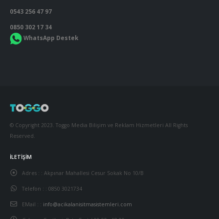
0543 256 47 97
0850 302 17 34
WhatsApp Destek
© Copyright 2023. Toggo Media Bilişim ve Reklam Hizmetleri All Rights
Reserved.
İLETIŞIM
Adres : :
Akpınar Mahallesi Cesur Sokak No 10/B
Telefon : :
0850 3021734
Az önce bir müşterimiz Satın Aldı
EMail : :
info@acikalanisitmasistemleri.com
Trio Pietra 12Kw S 6 Taşlı