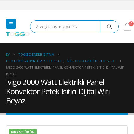
0
EV
TOGGO ENERJI ISITMA
ELEKTRIKLI RADYATÖR PETEK ISITICI
,
İVIGO ELEKTRIKLI PETEK ISITICI
İVIGO 2000 WATT ELEKTRIKLI PANEL KONVEKTÖR PETEK ISITICI DIJITAL WIFI
BEYAZ
İvigo 2000 Watt Elektrikli Panel
Konvektör Petek Isıtıcı Dijital Wifi
Beyaz
FIRSAT ÜRÜN