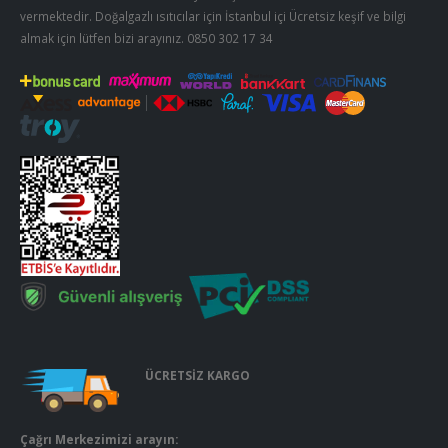
vermektedir. Doğalgazlı ısıtıcılar için İstanbul içi Ücretsiz keşif ve bilgi
almak için lütfen bizi arayınız.
0850 302 17 34
ÜCRETSİZ KARGO
Çağrı Merkezimizi arayın: