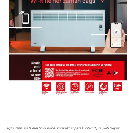
İvigo 2000 watt elektrikli panel konvektör petek isıtıcı dijital wifi beyaz