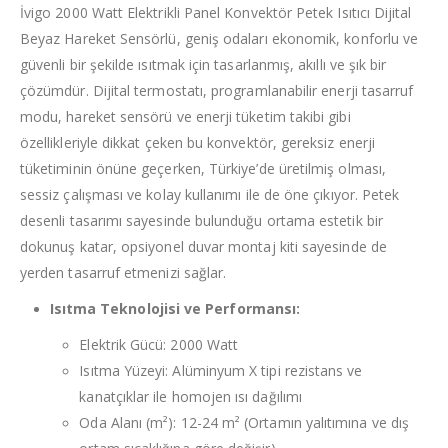
İvigo 2000 Watt Elektrikli Panel Konvektör Petek Isıtıcı Dijital
Beyaz Hareket Sensörlü, geniş odaları ekonomik, konforlu ve
güvenli bir şekilde ısıtmak için tasarlanmış, akıllı ve şık bir
çözümdür. Dijital termostatı, programlanabilir enerji tasarruf
modu, hareket sensörü ve enerji tüketim takibi gibi
özellikleriyle dikkat çeken bu konvektör, gereksiz enerji
tüketiminin önüne geçerken, Türkiye’de üretilmiş olması,
sessiz çalışması ve kolay kullanımı ile de öne çıkıyor. Petek
desenli tasarımı sayesinde bulunduğu ortama estetik bir
dokunuş katar, opsiyonel duvar montaj kiti sayesinde de
yerden tasarruf etmenizi sağlar.
Isıtma Teknolojisi ve Performansı:
Elektrik Gücü: 2000 Watt
Isıtma Yüzeyi: Alüminyum X tipi rezistans ve
kanatçıklar ile homojen ısı dağılımı
Oda Alanı (m²): 12-24 m² (Ortamın yalıtımına ve dış