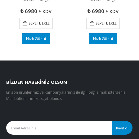
₺
6980
₺
6980
+ KDV
+ KDV
SEPETE EKLE
SEPETE EKLE
Hızlı Gözat
Hızlı Gözat
BIZDEN HABERINIZ OLSUN
En son ürünlerimiz ve Kampanyalarımız ile ilgili bilgi almak isterseniz
Mail bültenlerimize kayıt olunuz.