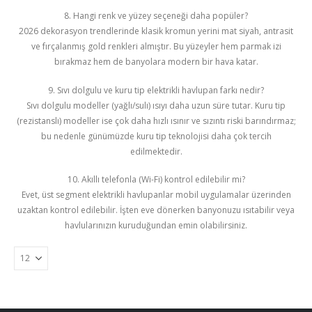
8. Hangi renk ve yüzey seçeneği daha popüler?
2026 dekorasyon trendlerinde klasik kromun yerini mat siyah, antrasit
ve fırçalanmış gold renkleri almıştır. Bu yüzeyler hem parmak izi
bırakmaz hem de banyolara modern bir hava katar.
9. Sıvı dolgulu ve kuru tip elektrikli havlupan farkı nedir?
Sıvı dolgulu modeller (yağlı/sulı) ısıyı daha uzun süre tutar. Kuru tip
(rezistanslı) modeller ise çok daha hızlı ısınır ve sızıntı riski barındırmaz;
bu nedenle günümüzde kuru tip teknolojisi daha çok tercih
edilmektedir.
10. Akıllı telefonla (Wi-Fi) kontrol edilebilir mi?
Evet, üst segment elektrikli havlupanlar mobil uygulamalar üzerinden
uzaktan kontrol edilebilir. İşten eve dönerken banyonuzu ısıtabilir veya
havlularınızın kuruduğundan emin olabilirsiniz.