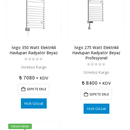
İvigo 350 Watt Elektrikli
İvigo 275 Watt Elektrikli
Havlupan Radyatör Beyaz
Havlupan Radyatör Beyaz
Profesyonel
0
5 üzerinden
Ücretsiz Kargo
0
5 üzerinden
Ücretsiz Kargo
₺
7080
+ KDV
₺
8400
+ KDV
SEPETE EKLE
SEPETE EKLE
Hızlı Gözat
Hızlı Gözat
FIRSAT ÜRÜN