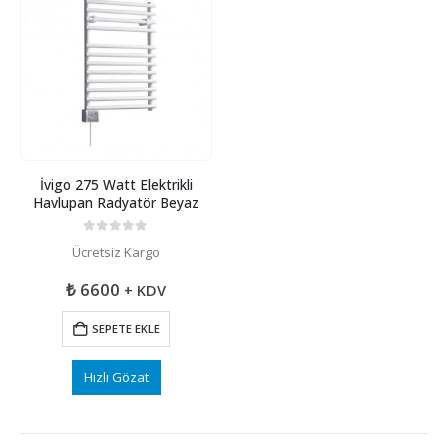
İvigo 275 Watt Elektrikli
Havlupan Radyatör Beyaz
0
5 üzerinden
Ücretsiz Kargo
₺
6600
+ KDV
SEPETE EKLE
Hızlı Gözat