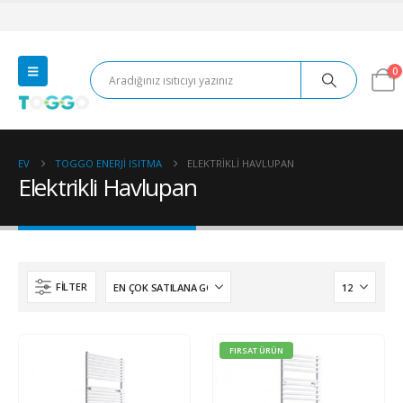
0
EV
TOGGO ENERJI ISITMA
ELEKTRIKLI HAVLUPAN
Elektrikli Havlupan
FILTER
FIRSAT ÜRÜN