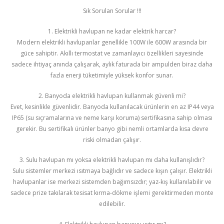
Sık Sorulan Sorular !!!
1. Elektrikli havlupan ne kadar elektrik harcar?
Modern elektrikli havlupanlar genellikle 100W ile 600W arasında bir
güce sahiptir. Akıllı termostat ve zamanlayıcı özellikleri sayesinde
sadece ihtiyaç anında çalışarak, aylık faturada bir ampulden biraz daha
fazla enerji tüketimiyle yüksek konfor sunar.
2. Banyoda elektrikli havlupan kullanmak güvenli mi?
Evet, kesinlikle güvenlidir. Banyoda kullanılacak ürünlerin en az IP44 veya
IP65 (su sıçramalarına ve neme karşı koruma) sertifikasına sahip olması
gerekir. Bu sertifikalı ürünler banyo gibi nemli ortamlarda kısa devre
riski olmadan çalışır.
3. Sulu havlupan mı yoksa elektrikli havlupan mı daha kullanışlıdır?
Sulu sistemler merkezi ısıtmaya bağlıdır ve sadece kışın çalışır. Elektrikli
havlupanlar ise merkezi sistemden bağımsızdır; yaz-kış kullanılabilir ve
sadece prize takılarak tesisat kırma-dökme işlemi gerektirmeden monte
edilebilir.