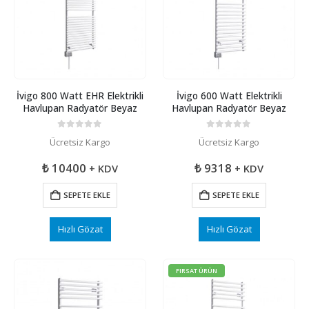
İvigo 800 Watt EHR Elektrikli
İvigo 600 Watt Elektrikli
Havlupan Radyatör Beyaz
Havlupan Radyatör Beyaz
0
5 üzerinden
0
5 üzerinden
Ücretsiz Kargo
Ücretsiz Kargo
₺
10400
₺
9318
+ KDV
+ KDV
SEPETE EKLE
SEPETE EKLE
Hızlı Gözat
Hızlı Gözat
FIRSAT ÜRÜN