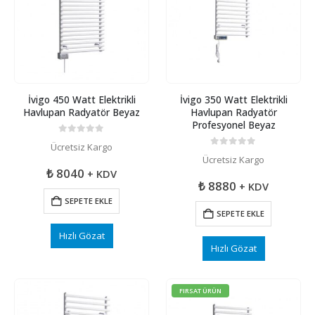
İvigo 450 Watt Elektrikli
İvigo 350 Watt Elektrikli
Havlupan Radyatör Beyaz
Havlupan Radyatör
Profesyonel Beyaz
0
5 üzerinden
Ücretsiz Kargo
0
5 üzerinden
Ücretsiz Kargo
₺
8040
+ KDV
₺
8880
+ KDV
SEPETE EKLE
SEPETE EKLE
Hızlı Gözat
Hızlı Gözat
FIRSAT ÜRÜN