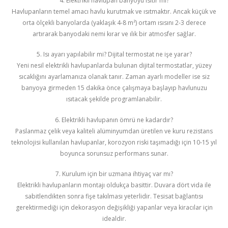
4. Elektrikli havlupan banyoyu ısıtır mı?
Havlupanların temel amacı havlu kurutmak ve ısıtmaktır. Ancak küçük ve
orta ölçekli banyolarda (yaklaşık 4-8 m²) ortam ısısını 2-3 derece
artırarak banyodaki nemi kırar ve ılık bir atmosfer sağlar.
5. Isı ayarı yapılabilir mi? Dijital termostat ne işe yarar?
Yeni nesil elektrikli havlupanlarda bulunan dijital termostatlar, yüzey
sıcaklığını ayarlamanıza olanak tanır. Zaman ayarlı modeller ise siz
banyoya girmeden 15 dakika önce çalışmaya başlayıp havlunuzu
ısıtacak şekilde programlanabilir.
6. Elektrikli havlupanın ömrü ne kadardır?
Paslanmaz çelik veya kaliteli alüminyumdan üretilen ve kuru rezistans
teknolojisi kullanılan havlupanlar, korozyon riski taşımadığı için 10-15 yıl
boyunca sorunsuz performans sunar.
7. Kurulum için bir uzmana ihtiyaç var mı?
Elektrikli havlupanların montajı oldukça basittir. Duvara dört vida ile
sabitlendikten sonra fişe takılması yeterlidir. Tesisat bağlantısı
gerektirmediği için dekorasyon değişikliği yapanlar veya kiracılar için
idealdir.