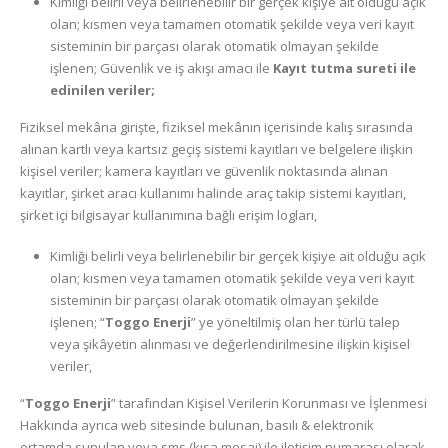
Kimliği belirli veya belirlenebilir bir gerçek kişiye ait olduğu açık
olan; kısmen veya tamamen otomatik şekilde veya veri kayıt
sisteminin bir parçası olarak otomatik olmayan şekilde
işlenen; Güvenlik ve iş akışı amacı ile
Kayıt tutma sureti ile
edinilen veriler;
Fiziksel mekâna girişte, fiziksel mekânın içerisinde kalış sırasında
alınan kartlı veya kartsız geçiş sistemi kayıtları ve belgelere ilişkin
kişisel veriler; kamera kayıtları ve güvenlik noktasında alınan
kayıtlar, şirket aracı kullanımı halinde araç takip sistemi kayıtları,
şirket içi bilgisayar kullanımına bağlı erişim logları,
Kimliği belirli veya belirlenebilir bir gerçek kişiye ait olduğu açık
olan; kısmen veya tamamen otomatik şekilde veya veri kayıt
sisteminin bir parçası olarak otomatik olmayan şekilde
işlenen; “
Toggo Enerji
” ye yöneltilmiş olan her türlü talep
veya şikâyetin alınması ve değerlendirilmesine ilişkin kişisel
veriler,
“
Toggo Enerji
” tarafından Kişisel Verilerin Korunması ve İşlenmesi
Hakkında ayrıca web sitesinde bulunan, basılı & elektronik
ortamda sunulan veya sms (kısa mesaj) ile iletişim numarası olarak