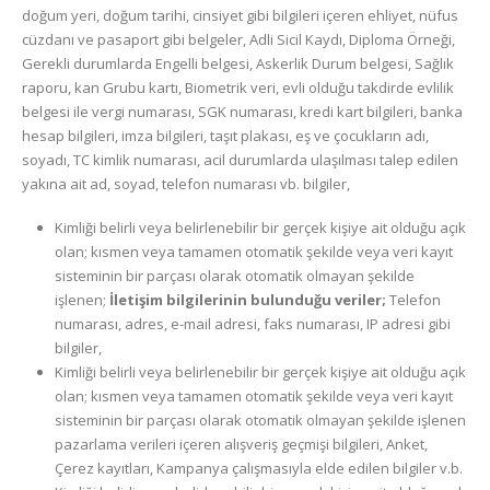
doğum yeri, doğum tarihi, cinsiyet gibi bilgileri içeren ehliyet, nüfus
cüzdanı ve pasaport gibi belgeler, Adli Sicil Kaydı, Diploma Örneği,
Gerekli durumlarda Engelli belgesi, Askerlik Durum belgesi, Sağlık
raporu, kan Grubu kartı, Biometrik veri, evli olduğu takdirde evlilik
belgesi ile vergi numarası, SGK numarası, kredi kart bilgileri, banka
hesap bilgileri, imza bilgileri, taşıt plakası, eş ve çocukların adı,
soyadı, TC kimlik numarası, acil durumlarda ulaşılması talep edilen
yakına ait ad, soyad, telefon numarası vb. bilgiler,
Kimliği belirli veya belirlenebilir bir gerçek kişiye ait olduğu açık
olan; kısmen veya tamamen otomatik şekilde veya veri kayıt
sisteminin bir parçası olarak otomatik olmayan şekilde
işlenen;
İletişim bilgilerinin bulunduğu veriler;
Telefon
numarası, adres, e-mail adresi, faks numarası, IP adresi gibi
bilgiler,
Kimliği belirli veya belirlenebilir bir gerçek kişiye ait olduğu açık
olan; kısmen veya tamamen otomatik şekilde veya veri kayıt
sisteminin bir parçası olarak otomatik olmayan şekilde işlenen
pazarlama verileri içeren alışveriş geçmişi bilgileri, Anket,
Çerez kayıtları, Kampanya çalışmasıyla elde edilen bilgiler v.b.