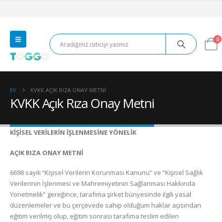
0
EV
KVKK AÇIK RIZA ONAY METNI
KVKK Açık Rıza Onay Metni
KİŞİSEL VERİLERİN İŞLENMESİNE YÖNELİK
AÇIK RIZA ONAY METNİ
6698 sayılı “Kişisel Verilerin Korunması Kanunu” ve “Kişisel Sağlık
Verilerinin İşlenmesi ve Mahremiyetinin Sağlanması Hakkında
Yönetmelik” gereğince, tarafıma şirket bünyesinde ilgili yasal
düzenlemeler ve bu çerçevede sahip olduğum haklar açısından
eğitim verilmiş olup, eğitim sonrası tarafıma teslim edilen