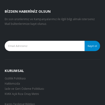
BIZDEN HABERINIZ OLSUN
En son ürünlerimiz ve Kampanyalarımız ile ilgili bilgi almak isterseniz
Mail bültenlerimize kayıt olunuz.
KURUMSAL
Gizlilik Politikası
Hakkımızda
İade ve Geri Ödeme Politikası
KVKK Açık Rıza Onay Metni
Kargo Teslimat Bilgileri