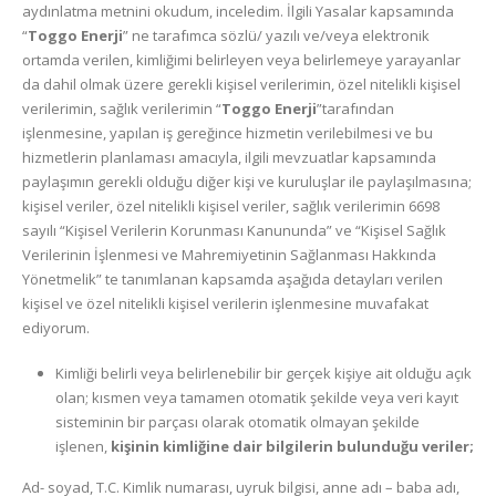
aydınlatma metnini okudum, inceledim. İlgili Yasalar kapsamında
“
Toggo Enerji
” ne tarafımca sözlü/ yazılı ve/veya elektronik
ortamda verilen, kimliğimi belirleyen veya belirlemeye yarayanlar
da dahil olmak üzere gerekli kişisel verilerimin, özel nitelikli kişisel
verilerimin, sağlık verilerimin “
Toggo Enerji
”tarafından
işlenmesine, yapılan iş gereğince hizmetin verilebilmesi ve bu
hizmetlerin planlaması amacıyla, ilgili mevzuatlar kapsamında
paylaşımın gerekli olduğu diğer kişi ve kuruluşlar ile paylaşılmasına;
kişisel veriler, özel nitelikli kişisel veriler, sağlık verilerimin 6698
sayılı “Kişisel Verilerin Korunması Kanununda” ve “Kişisel Sağlık
Verilerinin İşlenmesi ve Mahremiyetinin Sağlanması Hakkında
Yönetmelik” te tanımlanan kapsamda aşağıda detayları verilen
kişisel ve özel nitelikli kişisel verilerin işlenmesine muvafakat
ediyorum.
Kimliği belirli veya belirlenebilir bir gerçek kişiye ait olduğu açık
olan; kısmen veya tamamen otomatik şekilde veya veri kayıt
sisteminin bir parçası olarak otomatik olmayan şekilde
işlenen,
kişinin kimliğine dair bilgilerin bulunduğu veriler;
Ad- soyad, T.C. Kimlik numarası, uyruk bilgisi, anne adı – baba adı,