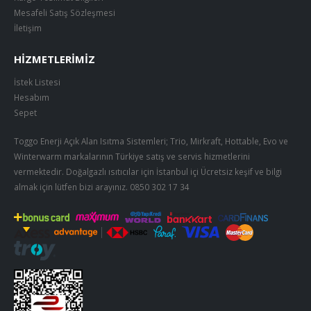
Mesafeli Satış Sözleşmesi
İletişim
HIZMETLERIMIZ
İstek Listesi
Hesabım
Sepet
Toggo Enerji Açık Alan Isıtma Sistemleri; Trio, Mirkraft, Hottable, Evo ve
Winterwarm markalarının Türkiye satış ve servis hizmetlerini
vermektedir. Doğalgazlı ısıtıcılar için İstanbul içi Ücretsiz keşif ve bilgi
almak için lütfen bizi arayınız.
0850 302 17 34