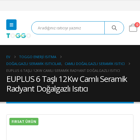
0
EV
TOGGO ENERJI ISITMA
DOĞALGAZLI SERAMIK ISITICILAR
,
CAMLI DOĞALGAZLI SERAMIK ISITICI
EUPLUS 6 TAŞLI 12KW CAMLI SERAMIK RADYANT DOĞALGAZLI ISITICI
EUPLUS 6 Taşlı 12Kw Camlı Seramik
Radyant Doğalgazlı Isıtıcı
FIRSAT ÜRÜN