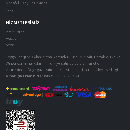
Mesafeli Satış Sözleşmesi
İletişim
HIZMETLERIMIZ
İstek Listesi
Hesabım
Sepet
Toggo Enerji Açık Alan Isıtma Sistemleri; Trio, Mirkraft, Hottable, Evo ve
Winterwarm markalarının Türkiye satış ve servis hizmetlerini
vermektedir. Doğalgazlı ısıtıcılar için İstanbul içi Ücretsiz keşif ve bilgi
almak için lütfen bizi arayınız.
0850 302 17 34