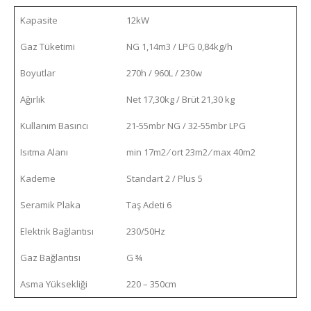
Kapasite
12kW
Gaz Tüketimi
NG 1,14m3 / LPG 0,84kg/h
Boyutlar
270h / 960L / 230w
Ağırlık
Net 17,30kg / Brüt 21,30 kg
Kullanım Basıncı
21-55mbr NG / 32-55mbr LPG
Isıtma Alanı
min 17m2 ⁄ ort 23m2 ⁄ max 40m2
Kademe
Standart 2 / Plus 5
Seramik Plaka
Taş Adeti 6
Elektrik Bağlantısı
230/50Hz
Gaz Bağlantısı
G ¾
Asma Yüksekliği
220 – 350cm