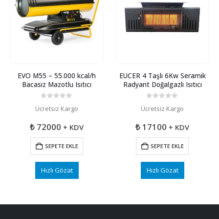
EVO M55 – 55.000 kcal/h
EUCER 4 Taşlı 6Kw Seramik
Bacasız Mazotlu Isıtıcı
Radyant Doğalgazlı Isıtıcı
0
5 üzerinden
0
5 üzerinden
Ücretsiz Kargo
Ücretsiz Kargo
₺
72000
₺
17100
+ KDV
+ KDV
SEPETE EKLE
SEPETE EKLE
Hızlı Gözat
Hızlı Gözat