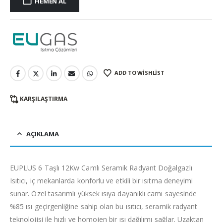
HEMEN AL
ADD TO WISHLIST
KARŞILAŞTIRMA
AÇIKLAMA
EUPLUS 6 Taşlı 12Kw Camlı Seramik Radyant Doğalgazlı
Isıtıcı, iç mekanlarda konforlu ve etkili bir ısıtma deneyimi
sunar. Özel tasarımlı yüksek ısıya dayanıklı camı sayesinde
%85 ısı geçirgenliğine sahip olan bu ısıtıcı, seramik radyant
teknolojisi ile hızlı ve homojen bir ısı dağılımı sağlar. Uzaktan