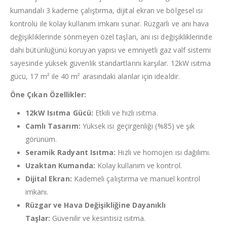
kumandalı 3 kademe çalıştırma, dijital ekran ve bölgesel ısı
kontrolü ile kolay kullanım imkanı sunar. Rüzgarlı ve ani hava
değişikliklerinde sönmeyen özel taşları, ani ısı değişikliklerinde
dahi bütünlüğünü koruyan yapısı ve emniyetli gaz valf sistemi
sayesinde yüksek güvenlik standartlarını karşılar. 12kW ısıtma
gücü, 17 m² ile 40 m² arasındaki alanlar için idealdir.
Öne Çıkan Özellikler:
12kW Isıtma Gücü:
Etkili ve hızlı ısıtma.
Camlı Tasarım:
Yüksek ısı geçirgenliği (%85) ve şık
görünüm.
Seramik Radyant Isıtma:
Hızlı ve homojen ısı dağılımı.
Uzaktan Kumanda:
Kolay kullanım ve kontrol.
Dijital Ekran:
Kademeli çalıştırma ve manuel kontrol
imkanı.
Rüzgar ve Hava Değişikliğine Dayanıklı
Taşlar:
Güvenilir ve kesintisiz ısıtma.