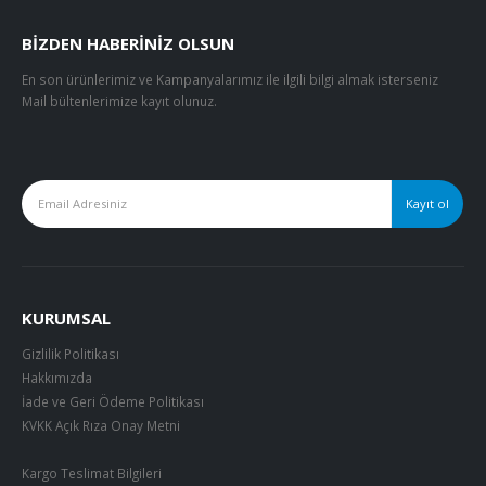
BIZDEN HABERINIZ OLSUN
En son ürünlerimiz ve Kampanyalarımız ile ilgili bilgi almak isterseniz
Mail bültenlerimize kayıt olunuz.
KURUMSAL
Gizlilik Politikası
Hakkımızda
İade ve Geri Ödeme Politikası
KVKK Açık Rıza Onay Metni
Kargo Teslimat Bilgileri