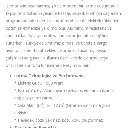
ısıtmak için tasarlanmış, şık ve modern bir ısıtma çözümüdür.
Dijital termostatı sayesinde hassas sıcaklık kontrolü sağlarken,
programlanabilir enerji tasarruf modu ile de elektrik tüketimini
optimize etmenize yardımcı olur. Alüminyum rezistans ve
kanatçıkları, havayı kurutmadan homojen bir ısı dağılımı
sunarken, Türkiye’de üretilmiş olması ve ücretsiz kargo
avantajı ile de dikkat çekiyor. Kompakt tasarımı, sessiz
çalışması ve güvenli kullanım özellikleri ile evinizde veya
ofisinizde konforlu bir ısınma deneyimi sunar.
Isıtma Teknolojisi ve Performansı:
* Elektrik Gücü: 1500 Watt
* Isıtma Yüzeyi: Alüminyum rezistans ve kanatçıklar ile
doğal taşınımlı ısıtma
* Oda Alanı (m²): 6 – 12 m² (Ortamın yalıtımına göre
değişir)
* Havadaki tozu yakmaz, kötü koku oluşturmaz
Tasarım ve Boyutlar: