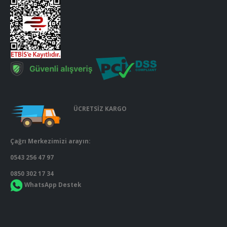
ÜCRETSİZ KARGO
Çağrı Merkezimizi arayın:
0543 256 47 97
0850 302 17 34
WhatsApp Destek