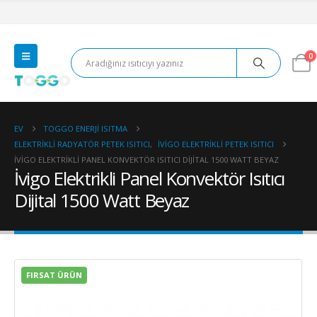
0
EV
TOGGO ENERJI ISITMA
ELEKTRIKLI RADYATÖR PETEK ISITICI
,
İVIGO ELEKTRIKLI PETEK ISITICI
İVIGO ELEKTRIKLI PANEL KONVEKTÖR ISITICI DIJITAL 1500 WATT BEYAZ
İvigo Elektrikli Panel Konvektör Isıtıcı
Dijital 1500 Watt Beyaz
FIRSAT ÜRÜN