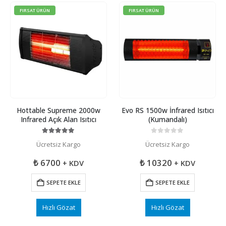
FIRSAT ÜRÜN
FIRSAT ÜRÜN
Hottable Supreme 2000w
Evo RS 1500w İnfrared Isıtıcı
Infrared Açık Alan Isıtıcı
(Kumandalı)
5.00
5 üzerinden
0
5 üzerinden
Ücretsiz Kargo
Ücretsiz Kargo
₺
6700
₺
10320
+ KDV
+ KDV
SEPETE EKLE
SEPETE EKLE
Hızlı Gözat
Hızlı Gözat