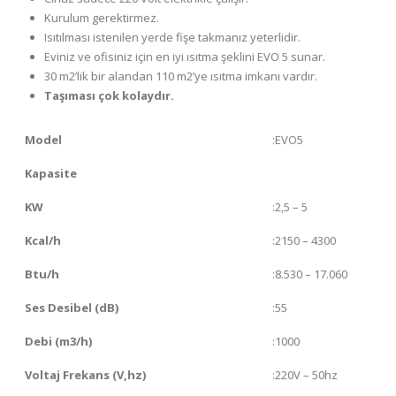
Kurulum gerektirmez.
Isıtılması istenilen yerde fişe takmanız yeterlidir.
Eviniz ve ofisiniz için en iyi ısıtma şeklini EVO 5 sunar.
30 m2’lik bir alandan 110 m2’ye ısıtma imkanı vardır.
Taşıması çok kolaydır.
Model
:EVO5
Kapasite
KW
:2,5 – 5
Kcal/h
:2150 – 4300
Btu/h
:8.530 – 17.060
Ses Desibel (dB)
:55
Debi (m3/h)
:1000
Voltaj Frekans (V,hz)
:220V – 50hz