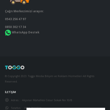
Çağrı Merkezimizi arayın:
0543 256 47 97
0850 302 17 34
WhatsApp Destek
© Copyright 2023. Toggo Media Bilişim ve Reklam Hizmetleri All Rights
Reserved.
İLETIŞIM
Adres : :
Akpınar Mahallesi Cesur Sokak No 10/B
Telefon : :
0850 3021734