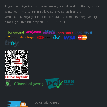
Toggo Enerji Açık Alan Isıtma Sistemleri; Trio, Mirkraft, Hottable, Evo ve
Winterwarm markalarının Türkiye satış ve servis hizmetlerini
vermektedir. Doğalgazlı ısıtıcılar için İstanbul içi Ücretsiz keşif ve bilgi
almak için lütfen bizi arayınız.
0850 302 17 34
ÜCRETSİZ KARGO