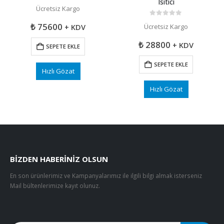
Isıtıcı
0
5 üzerinden
Ücretsiz Kargo
0
5 üzerinden
₺
75600
Ücretsiz Kargo
+ KDV
₺
28800
+ KDV
SEPETE EKLE
SEPETE EKLE
Hızlı Gözat
Hızlı Gözat
BIZDEN HABERINIZ OLSUN
En son ürünlerimiz ve Kampanyalarımız ile ilgili bilgi almak isterseniz
Mail bültenlerimize kayıt olunuz.