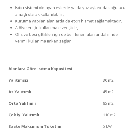
Isıtıcı sistemi olmayan evlerde ya da yaz aylarında soğutucu
amaçlı olarak kullanılabilir,
Kurutma yapılan alanlarda da etkin hizmet sağlamaktadır,
Atölyeler için kullanıma elverişlidir,
Ofis ve besi çiftlikleri için de belirlenen alanlar dahilinde
verimli kullanıma imkan sağlar.
Alanlara Göre Isıtma Kapasitesi
Yalıtımsız
30 m2
Az Yalıtımlı
45 m2
Orta Yalıtımlı
85 m2
Çok İyi Yalıtımlı
110 m2
Saate Maksimum Tüketim
5 kW