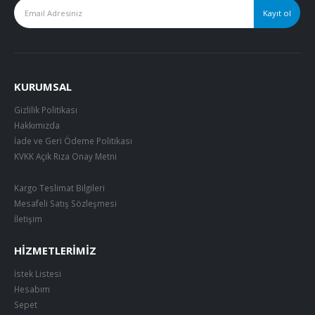
KURUMSAL
Gizlilik Politikası
Hakkımızda
İade ve Geri Ödeme Politikası
KVKK Açık Rıza Onay Metni
Kargo Teslimat Bilgileri
Mesafeli Satış Sözleşmesi
İletişim
HIZMETLERIMIZ
İstek Listesi
Hesabım
Sepet