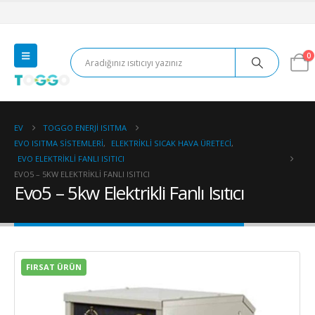
0
EV
TOGGO ENERJI ISITMA
EVO ISITMA SISTEMLERI
,
ELEKTRIKLI SICAK HAVA ÜRETECI
,
EVO ELEKTRIKLI FANLI ISITICI
EVO5 – 5KW ELEKTRIKLI FANLI ISITICI
Evo5 – 5kw Elektrikli Fanlı Isıtıcı
FIRSAT ÜRÜN