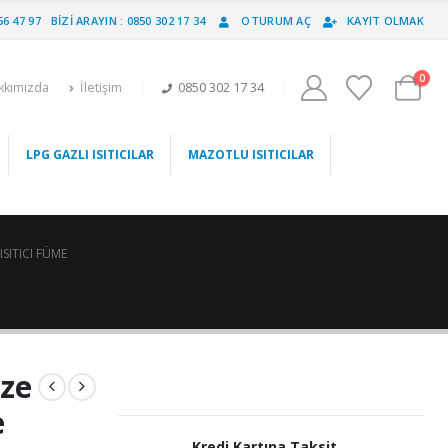
56 47 97
BIZI ARAYIN : 0850 302 17 34
OTURUM AÇ
KAYIT OLMAK
0
kkımızda
İletişim
0850 302 17 34
LPG GAZLI ISITICILAR
MAZOTLU ISITICILAR
SITICI FÜME
ze
e
Kredi Kartına Taksit