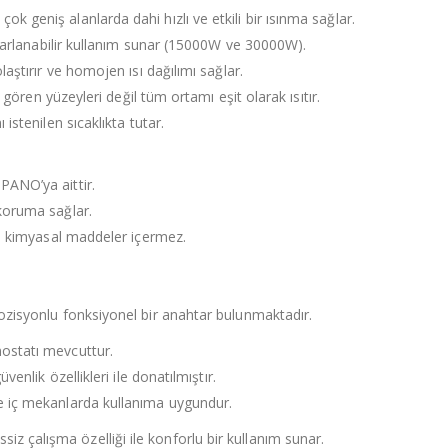
 geniş alanlarda dahi hızlı ve etkili bir ısınma sağlar.
 ayarlanabilir kullanım sunar (15000W ve 30000W).
laştırır ve homojen ısı dağılımı sağlar.
n gören yüzeyleri değil tüm ortamı eşit olarak ısıtır.
istenilen sıcaklıkta tutar.
PANO’ya aittir.
 koruma sağlar.
lı kimyasal maddeler içermez.
isyonlu fonksiyonel bir anahtar bulunmaktadır.
ostatı mevcuttur.
enlik özellikleri ile donatılmıştır.
e iç mekanlarda kullanıma uygundur.
iz çalışma özelliği ile konforlu bir kullanım sunar.