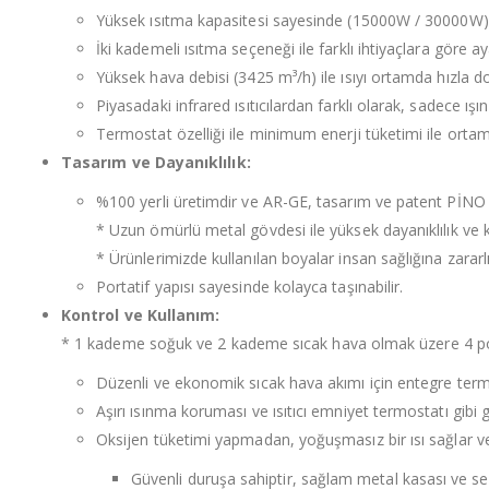
Yüksek ısıtma kapasitesi sayesinde (15000W / 30000W) çok
İki kademeli ısıtma seçeneği ile farklı ihtiyaçlara göre
Yüksek hava debisi (3425 m³/h) ile ısıyı ortamda hızla do
Piyasadaki infrared ısıtıcılardan farklı olarak, sadece ışı
Termostat özelliği ile minimum enerji tüketimi ile ortamı 
Tasarım ve Dayanıklılık:
%100 yerli üretimdir ve AR-GE, tasarım ve patent PİNO 
* Uzun ömürlü metal gövdesi ile yüksek dayanıklılık ve
* Ürünlerimizde kullanılan boyalar insan sağlığına zarar
Portatif yapısı sayesinde kolayca taşınabilir.
Kontrol ve Kullanım:
* 1 kademe soğuk ve 2 kademe sıcak hava olmak üzere 4 poz
Düzenli ve ekonomik sıcak hava akımı için entegre term
Aşırı ısınma koruması ve ısıtıcı emniyet termostatı gibi güv
Oksijen tüketimi yapmadan, yoğuşmasız bir ısı sağlar v
Güvenli duruşa sahiptir, sağlam metal kasası ve sess