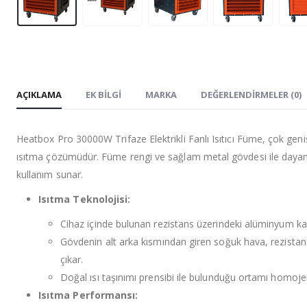
AÇIKLAMA
EK BILGI
MARKA
DEĞERLENDIRMELER (0)
Heatbox Pro 30000W Trifaze Elektrikli Fanlı Isıtıcı Füme, çok geniş
ısıtma çözümüdür. Füme rengi ve sağlam metal gövdesi ile dayanıklılığ
kullanım sunar.
Isıtma Teknolojisi:
Cihaz içinde bulunan rezistans üzerindeki alüminyum kanat
Gövdenin alt arka kısmından giren soğuk hava, rezistans
çıkar.
Doğal ısı taşınımı prensibi ile bulunduğu ortamı homojen b
Isıtma Performansı: