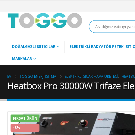
DOĞALGAZLI ISITICILAR
ELEKTRIKLI RADYATÖR PETEK ISITIC
MARKALAR
EV
TOGGO ENERJI ISITMA
ELEKTRIKLI SICAK HAVA ÜRETECI
,
HEATBOX
Heatbox Pro 30000W Trifaze Elektr
FIRSAT ÜRÜN
-8%