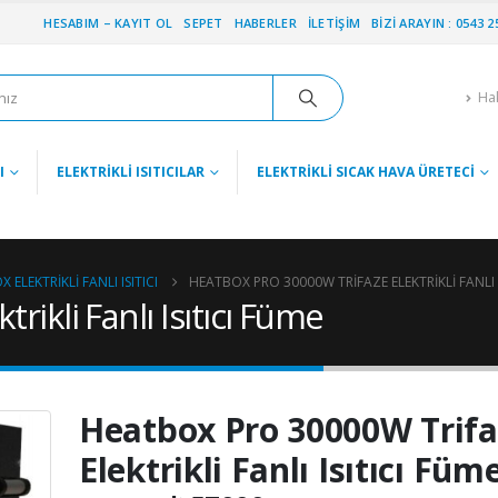
HESABIM – KAYIT OL
SEPET
HABERLER
İLETIŞIM
BIZI ARAYIN : 0543 2
Ha
I
ELEKTRIKLI ISITICILAR
ELEKTRIKLI SICAK HAVA ÜRETECI
 ELEKTRIKLI FANLI ISITICI
HEATBOX PRO 30000W TRIFAZE ELEKTRIKLI FANLI I
ikli Fanlı Isıtıcı Füme
Heatbox Pro 30000W Trifa
Elektrikli Fanlı Isıtıcı Füm