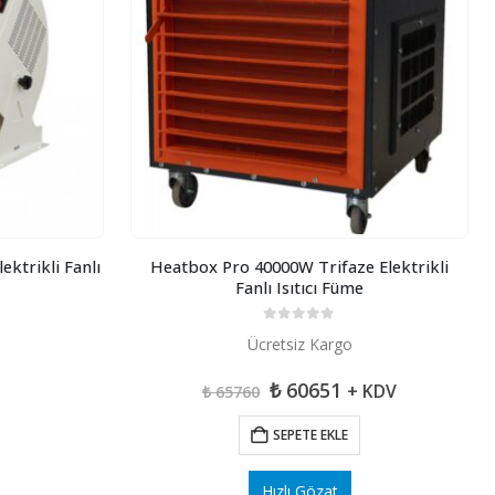
ktrikli Fanlı
Heatbox Pro 40000W Trifaze Elektrikli
Fanlı Isıtıcı Füme
0
5 üzerinden
Ücretsiz Kargo
Orijinal
Şu
₺
60651
+ KDV
₺
65760
fiyat:
andaki
₺ 65760.
fiyat:
SEPETE EKLE
₺ 60651.
Hızlı Gözat