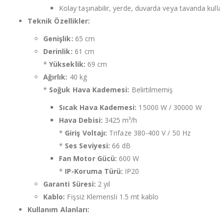
Kolay taşınabilir, yerde, duvarda veya tavanda kullan
Teknik Özellikler:
Genişlik:
65 cm
Derinlik:
61 cm
*
Yükseklik:
69 cm
Ağırlık:
40 kg
*
Soğuk Hava Kademesi:
Belirtilmemiş
Sıcak Hava Kademesi:
15000 W / 30000 W
Hava Debisi:
3425 m³/h
*
Giriş Voltajı:
Trifaze 380-400 V / 50 Hz
*
Ses Seviyesi:
66 dB
Fan Motor Gücü:
600 W
*
IP-Koruma Türü:
IP20
Garanti Süresi:
2 yıl
Kablo:
Fişsiz Klemensli 1.5 mt kablo
Kullanım Alanları: