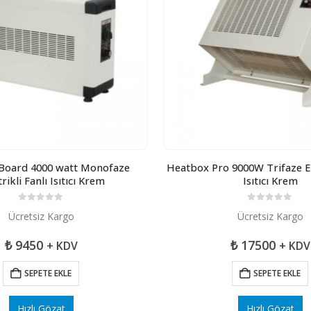
Board 4000 watt Monofaze
Heatbox Pro 9000W Trifaze Ele
rikli Fanlı Isıtıcı Krem
Isıtıcı Krem
0
5 üzerinden
0
5 üzerinden
Ücretsiz Kargo
Ücretsiz Kargo
₺
9450
₺
17500
+ KDV
+ KDV
SEPETE EKLE
SEPETE EKLE
Hızlı Gözat
Hızlı Gözat