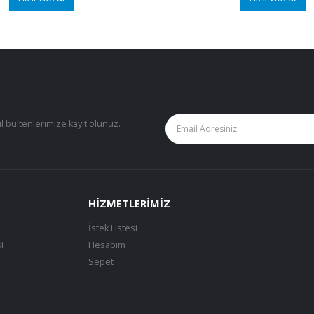
il bültenlerimize kayıt olunuz.
HIZMETLERIMIZ
İstek Listesi
i
Hesabım
Sepet