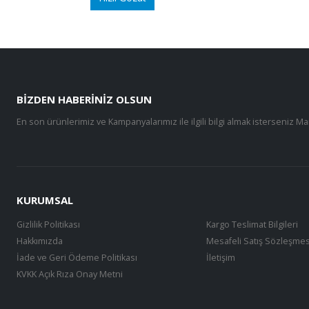
BIZDEN HABERINIZ OLSUN
En son ürünlerimiz ve Kampanyalarımız ile ilgili bilgi almak isterseniz Ma
KURUMSAL
Gizlilik Politikası
Kargo Teslimat Bilgileri
Hakkımızda
Mesafeli Satış Sözleşmes
İade ve Geri Ödeme Politikası
İletişim
KVKK Açık Rıza Onay Metni