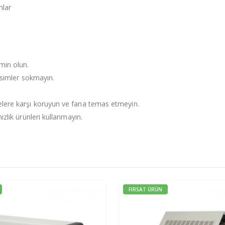
nlar
min olun.
cisimler sokmayın.
elere karşı koruyun ve fana temas etmeyin.
izlik ürünleri kullanmayın.
FIRSAT ÜRÜN