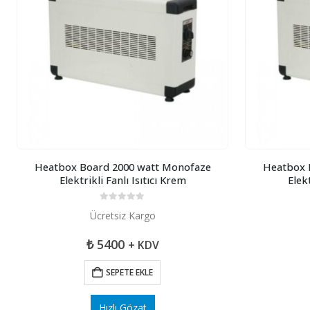
Heatbox Board 2000 watt Monofaze
Heatbox 
Elektrikli Fanlı Isıtıcı Krem
Elekt
0
5 üzerinden
Ücretsiz Kargo
₺
5400
+ KDV
SEPETE EKLE
Hızlı Gözat