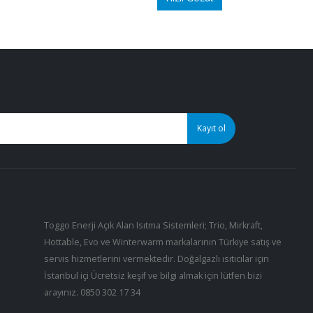
Toggo Enerji Açık Alan Isıtma Sistemleri; Trio, Mirkraft,
Hottable, Evo ve Winterwarm markalarının Türkiye satış ve
servis hizmetlerini vermektedir. Doğalgazlı ısıtıcılar için
İstanbul içi Ücretsiz keşif ve bilgi almak için lütfen bizi
arayınız.
0850 302 17 34