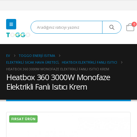
0
EV
TOGGO ENERJI ISITMA
ELEKTRIKLI SICAK HAVA ÜRETECI
,
HEATBOX ELEKTRIKLI FANLI ISITICI
HEATBOX 360 3000W MONOFAZE ELEKTRIKLI FANLI ISITICI KREM
Heatbox 360 3000W Monofaze
Elektrikli Fanlı Isıtıcı Krem
FIRSAT ÜRÜN