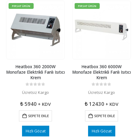
FIRSAT ÜRÜN
FIRSAT ÜRÜN
Heatbox 360 2000W
Heatbox 360 6000W
Monofaze Elektrikli Fanlı Isıtıcı
Monofaze Elektrikli Fanlı Isıtıcı
Krem
Krem
0
5 üzerinden
0
5 üzerinden
Ücretsiz Kargo
Ücretsiz Kargo
₺
5940
₺
12430
+ KDV
+ KDV
SEPETE EKLE
SEPETE EKLE
Hızlı Gözat
Hızlı Gözat