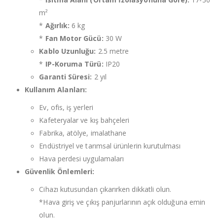
m²
*
Ağırlık:
6 kg
*
Fan Motor Gücü:
30 W
Kablo Uzunluğu:
2.5 metre
*
IP-Koruma Türü:
IP20
Garanti Süresi:
2 yıl
Kullanım Alanları:
Ev, ofis, iş yerleri
Kafeteryalar ve kış bahçeleri
Fabrika, atölye, imalathane
Endüstriyel ve tarımsal ürünlerin kurutulması
Hava perdesi uygulamaları
Güvenlik Önlemleri:
Cihazı kutusundan çıkarırken dikkatli olun.
*Hava giriş ve çıkış panjurlarının açık olduğuna emin
olun.