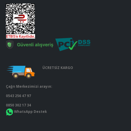
ÜCRETSİZ KARGO
Çağrı Merkezimizi arayın:
0543 256 47 97
0850 302 17 34
WhatsApp Destek