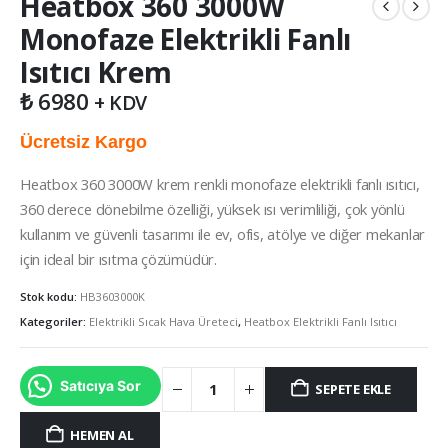
Heatbox 360 3000W
Monofaze Elektrikli Fanlı
Isıtıcı Krem
₺
6980
+ KDV
Ücretsiz Kargo
Heatbox 360 3000W krem renkli monofaze elektrikli fanlı ısıtıcı,
360 derece dönebilme özelliği, yüksek ısı verimliliği, çok yönlü
kullanım ve güvenli tasarımı ile ev, ofis, atölye ve diğer mekanlar
için ideal bir ısıtma çözümüdür.
Stok kodu:
HB3603000K
Kategoriler:
Elektrikli Sıcak Hava Üreteci
,
Heatbox Elektrikli Fanlı Isıtıcı
Satıcıya Sor
SEPETE EKLE
HEMEN AL