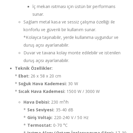
İç mekan ısıtması için üstün bir performans
sunar.
Sağlam metal kasa ve sessiz çalışma özelliği ile
konforlu ve güvenli bir kullanım sunar.
*Kolayca taşınabilir, yerde kullanıma uygundur ve
duruş açısı ayarlanabilir.
Duvar ve tavana kolay monte edilebilir ve istenilen
duruş açısı ayarlanabilir.
Teknik Özellikler:
*
Ebat:
26 x 58 x 20 cm
*
Soğuk Hava Kademesi:
30 W
*
Sıcak Hava Kademesi:
1500 W / 3000 W
Hava Debisi:
230 m³/h
*
Ses Seviyesi:
35-40 dB
*
Giriş Voltajı:
220-240 V / 50 Hz
*
Termostat:
0-70 °C
*
Isıtma Alanı (Ortam İzolasyonuna Göre):
17-30