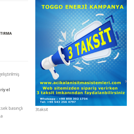
ŞTIRMA
eliştirilmiş
riyel
ksek basınçlı
3taksit
ca