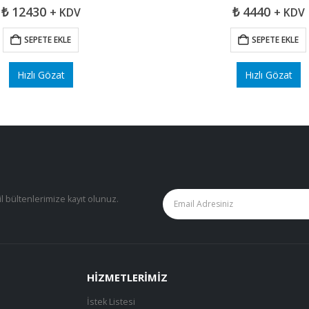
₺
12430
₺
4440
+ KDV
+ KDV
SEPETE EKLE
SEPETE EKLE
Hızlı Gözat
Hızlı Gözat
il bültenlerimize kayıt olunuz.
HIZMETLERIMIZ
İstek Listesi