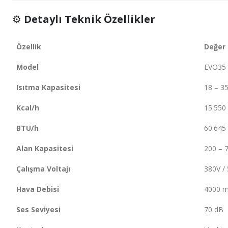
⚙️
Detaylı Teknik Özellikler
Özellik
Değer
Model
EVO35
Isıtma Kapasitesi
18 – 3
Kcal/h
15.550
BTU/h
60.645
Alan Kapasitesi
200 – 
Çalışma Voltajı
380V /
Hava Debisi
4000 m
Ses Seviyesi
70 dB