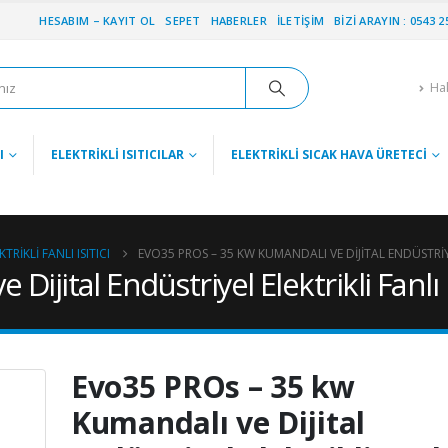
HESABIM – KAYIT OL
SEPET
HABERLER
İLETIŞIM
BIZI ARAYIN : 0543 2
Ha
I
ELEKTRIKLI ISITICILAR
ELEKTRIKLI SICAK HAVA ÜRETECI
TRIKLI FANLI ISITICI
EVO35 PROS – 35 KW KUMANDALI VE DIJITAL ENDÜSTRIYEL
jital Endüstriyel Elektrikli Fanlı Is
Evo35 PROs – 35 kw
Kumandalı ve Dijital