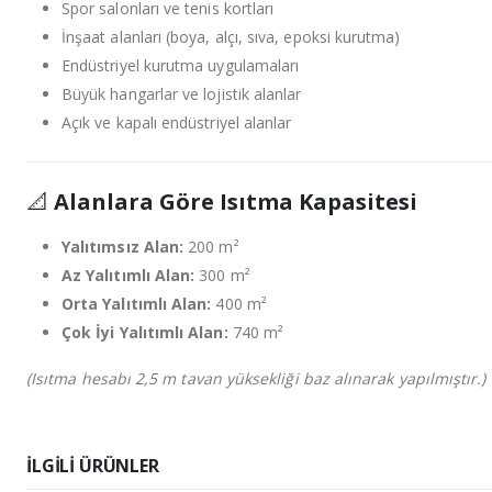
Spor salonları ve tenis kortları
İnşaat alanları (boya, alçı, sıva, epoksi kurutma)
Endüstriyel kurutma uygulamaları
Büyük hangarlar ve lojistik alanlar
Açık ve kapalı endüstriyel alanlar
📐
Alanlara Göre Isıtma Kapasitesi
Yalıtımsız Alan:
200 m²
Az Yalıtımlı Alan:
300 m²
Orta Yalıtımlı Alan:
400 m²
Çok İyi Yalıtımlı Alan:
740 m²
(Isıtma hesabı 2,5 m tavan yüksekliği baz alınarak yapılmıştır.)
İLGILI ÜRÜNLER