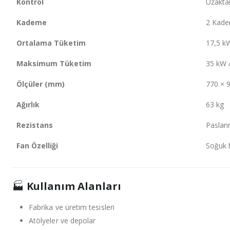
Kontrol
Uzakta
Kademe
2 Kade
Ortalama Tüketim
17,5 kW
Maksimum Tüketim
35 kW 
Ölçüler (mm)
770 × 
Ağırlık
63 kg
Rezistans
Paslan
Fan Özelliği
Soğuk 
🏭
Kullanım Alanları
Fabrika ve üretim tesisleri
Atölyeler ve depolar