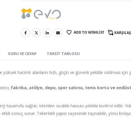
ADD TO WISHLIST
KARŞILA
SORU VE CEVAP
TAKSIT TABLOSU
e yüksek hacimli alanların hızlı, güçlü ve güvenli şekilde ısıtılması için g
sıtıcı;
fabrika, atölye, depo, spor salonu, tenis kortu ve endüst
ji tasarrufu sağlar, istenilen sıcaklık hassas şekilde kontrol edilir. Yü
 etkili sonuç sunar. Tekerlekli yapısı sayesinde taşınabilir, yönü kolay