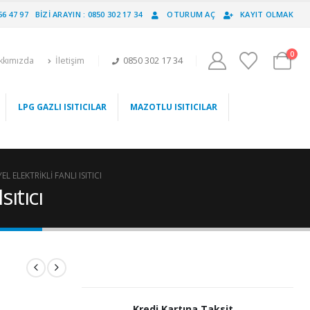
56 47 97
BIZI ARAYIN : 0850 302 17 34
OTURUM AÇ
KAYIT OLMAK
0
kkımızda
İletişim
0850 302 17 34
LPG GAZLI ISITICILAR
MAZOTLU ISITICILAR
 ELEKTRIKLI FANLI ISITICI
ıtıcı
Kredi Kartına Taksit