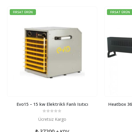
FIRSAT ÜRÜN
FIRSAT ÜRÜN
Evo15 – 15 kw Elektrikli Fanlı Isıtıcı
Heatbox 36
0
5 üzerinden
Ücretsiz Kargo
₺
37200
+ KDV