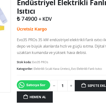
Endüstriyel Elektrikli Fanl
Isıtıcı
₺
74900
+ KDV
Ücretsiz Kargo
Evo35 PROs 35 kW endüstriyel elektrikli fanlı ısıtıcı il
depo ve büyük alanlarda hızlı ve güçlü ısıtma. Dijital
uzaktan kumanda ve yüksek hava debisi.
Stok kodu:
Evo35 PROs
Kategoriler:
Elektrikli Sıcak Hava Üreteci
,
Evo Elektrikli Fanlı Isıtıcı
Satıcıya Sor
SEPETE EKL
HEMEN AL