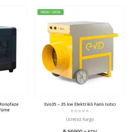
FIRSAT ÜRÜN
Monofaze
Evo35 – 35 kw Elektrikli Fanlı Isıtıcı
ı Füme
0
5 üzerinden
Ücretsiz Kargo
₺
66900
+ KDV