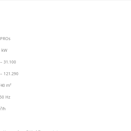
 PROs
5 kW
 – 31.100
 – 121.290
740 m²
 50 Hz
³/h