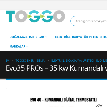
DOĞALGAZLI ISITICILAR
ELEKTRIKLI RADYATÖR PETEK ISITIC
MARKALAR
EV
TOGGO ENERJI ISITMA
ELEKTRIKLI SICAK HAVA ÜRETECI
,
EVO ELEK
Evo35 PROs – 35 kw Kumandalı ve Di