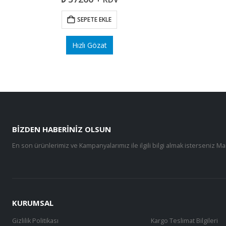
SEPETE EKLE
Hızlı Gözat
BIZDEN HABERINIZ OLSUN
En son ürünlerimiz ve Kampanyalarımız ile ilgili bilgi almak isterseniz Ma
KURUMSAL
Gizlilik Politikası
Kargo Teslimat Bilgileri