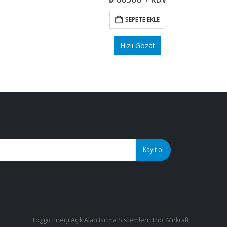
SEPETE EKLE
Hızlı Gözat
Toggo Enerji Açık Alan Isıtma Sistemleri; Trio, Mirkraft,