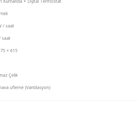
n Kumanda + Dijital Termostat
meli
 / saat
/ saat
975 × 615
maz Çelik
hava üfleme (Vantilasyon)