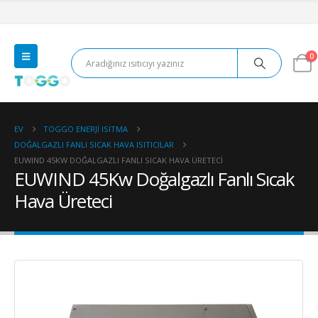
0
EV
TOGGO ENERJI ISITMA
DOĞALGAZLI FANLI SICAK HAVA ISITICILAR
EUWIND 45KW DOĞALGAZLI FANLI SICAK HAVA ÜRETECI
EUWIND 45Kw Doğalgazlı Fanlı Sıcak
Hava Üreteci