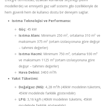
modellerde) ve emniyetli gaz valf sistemi gibi özellikleriyle de
hem güvenli hem de kullanıcı dostu bir deneyim sağlar.
Isıtma Teknolojisi ve Performansı:
Güç:
45 kW
Isıtma Alanı:
Minimum 250 m², ortalama 310 m² ve
maksimum 375 m² (ortam izolasyonuna göre değişir
– tahmini değerler)
Isıtma Hacmi:
Minimum 750 m³, ortalama 930 m³
ve maksimum 1125 m³ (ortam izolasyonuna göre
değişir – tahmini değerler)
Hava Debisi:
3400 m³/h
Yakıt Tüketimi:
Doğalgaz (NG):
4,28 m³/h (40kW modelinin tüketimi,
45kW modelinde farklılık gösterebilir)
LPG:
3,16
kg/h
(40kW modelinin tüketimi, 45kW
modelinde farklılık gösterebilir)