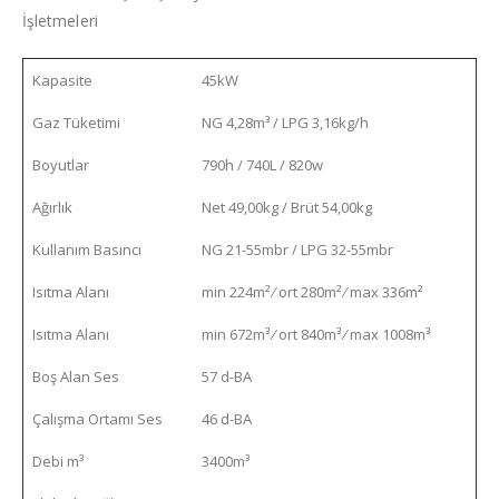
İşletmeleri
Kapasite
45kW
Gaz Tüketimi
NG 4,28m³ / LPG 3,16kg/h
Boyutlar
790h / 740L / 820w
Ağırlık
Net 49,00kg / Brüt 54,00kg
Kullanım Basıncı
NG 21-55mbr / LPG 32-55mbr
Isıtma Alanı
min 224m² ⁄ ort 280m² ⁄ max 336m²
Isıtma Alanı
min 672m³ ⁄ ort 840m³ ⁄ max 1008m³
Boş Alan Ses
57 d-BA
Çalışma Ortamı Ses
46 d-BA
Debi m³
3400m³