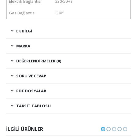
Elektrik Bağlantısı
230/50Hz
Gaz Bağlantısı
G ¾’’
EK BILGI
MARKA
DEĞERLENDIRMELER (0)
SORU VE CEVAP
PDF DOSYALAR
TAKSIT TABLOSU
İLGILI ÜRÜNLER