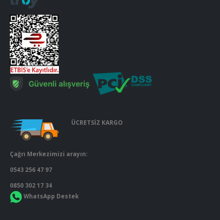
ÜCRETSİZ KARGO
Çağrı Merkezimizi arayın:
0543 256 47 97
0850 302 17 34
WhatsApp Destek