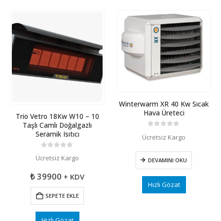
Winterwarm XR 40 Kw Sıcak
Hava Üreteci
Trio Vetro 18Kw W10 – 10
Taşlı Camlı Doğalgazlı
Seramik Isıtıcı
0
5 üzerinden
Ücretsiz Kargo
0
5 üzerinden
Ücretsiz Kargo
DEVAMINI OKU
₺
39900
+ KDV
Hızlı Gözat
SEPETE EKLE
Hızlı Gözat