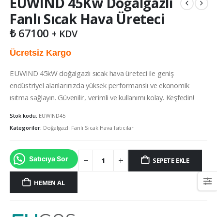
EUWIND 45Kw Doğalgazlı
Fanlı Sıcak Hava Üreteci
₺
67100
+ KDV
Ücretsiz Kargo
EUWIND 45kW doğalgazlı sıcak hava üreteci ile geniş
endüstriyel alanlarınızda yüksek performanslı ve ekonomik
ısıtma sağlayın. Güvenilir, verimli ve kullanımı kolay. Keşfedin!
Stok kodu:
EUWIND45
Kategoriler:
Doğalgazlı Fanlı Sıcak Hava Isıtıcılar
Satıcıya Sor
SEPETE EKLE
HEMEN AL