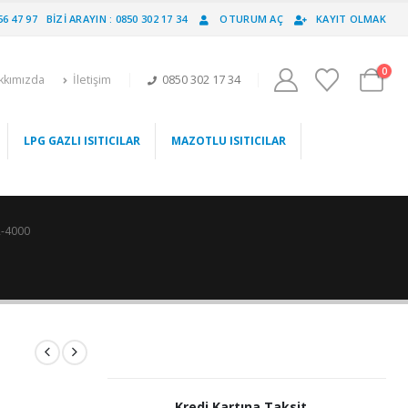
56 47 97
BIZI ARAYIN : 0850 302 17 34
OTURUM AÇ
KAYIT OLMAK
0
kkımızda
İletişim
0850 302 17 34
LPG GAZLI ISITICILAR
MAZOTLU ISITICILAR
R-4000
Kredi Kartına Taksit