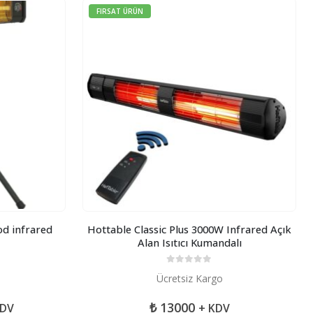
FIRSAT ÜRÜN
od infrared
Hottable Classic Plus 3000W Infrared Açık
Alan Isıtıcı Kumandalı
0
5 üzerinden
Ücretsiz Kargo
₺
13000
KDV
+ KDV