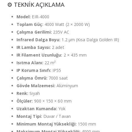
⚙️ TEKNİK AÇIKLAMA
Model:
EIR-4000
Toplam Güç:
4000 Watt (2 × 2000 W)
Çalışma Gerilimi:
235V AC
Infrared Dalga Boyu:
1.2 µm (Kısa Dalga Golden IR)
IR Lamba Sayısı:
2 adet
IR Filament Uzunluğu:
2 × 435 mm
Isıtma Alanı:
22 m²
IP Koruma Sınıfı:
IP55
Çalışma Ömrü:
7000 saat
Gövde Malzemesi:
Alüminyum
Renk:
Siyah
Ölçüler:
900 × 150 × 60 mm
Uzaktan Kumanda:
Yok
Montaj Tipi:
Duvar / Tavan
Minimum Montaj Yüksekliği:
1500 mm
Maksimum Montaj Yüksekliği:
4000 mm