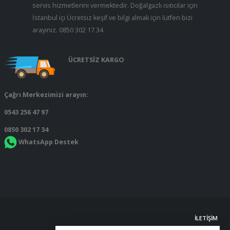
servis hizmetlerini vermektedir. Doğalgazlı ısıtıcılar için
İstanbul içi Ücretsiz keşif ve bilgi almak için lütfen bizi
arayınız.
0850 302 17 34
ÜCRETSİZ KARGO
Çağrı Merkezimizi arayın:
0543 256 47 97
0850 302 17 34
WhatsApp Destek
İLETIŞIM