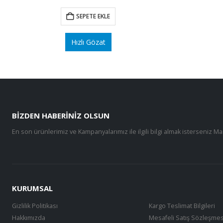
SEPETE EKLE
Hızlı Gözat
BIZDEN HABERINIZ OLSUN
En son ürünlerimiz ve Kampanyalarımız ile ilgili bilgi almak isterseniz Ma
KURUMSAL
Gizlilik Politikası
Kargo Teslimat Bilgileri
Hakkımızda
Mesafeli Satış Sözleşmes