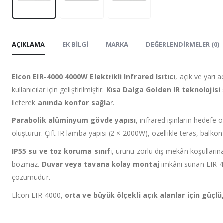
AÇIKLAMA
EK BILGI
MARKA
DEĞERLENDIRMELER (0)
Elcon EIR-4000 4000W Elektrikli Infrared Isıtıcı
, açık ve yarı 
kullanıcılar için geliştirilmiştir.
Kısa Dalga Golden IR teknolojisi
ileterek
anında konfor sağlar
.
Parabolik alüminyum gövde yapısı
, infrared ışınların hedef
oluşturur. Çift IR lamba yapısı (2 × 2000W), özellikle teras, balk
IP55 su ve toz koruma sınıfı
, ürünü zorlu dış mekân koşullarına
bozmaz.
Duvar veya tavana kolay montaj
imkânı sunan EIR-40
çözümüdür.
Elcon EIR-4000,
orta ve büyük ölçekli açık alanlar için güçlü,