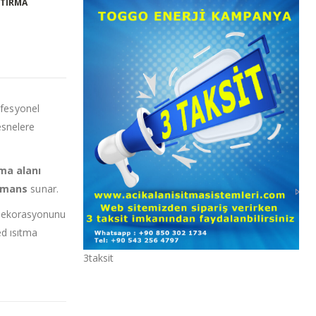
ŞTIRMA
ofesyonel
esnelere
tma alanı
rmans
sunar.
n dekorasyonunu
ed ısıtma
3taksit