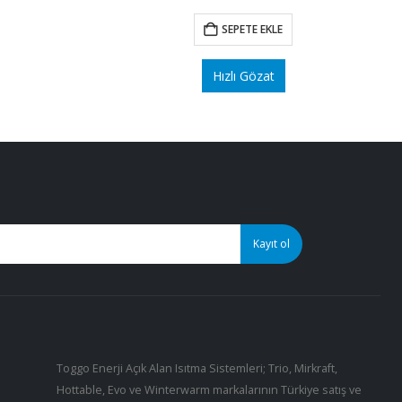
aki
t:
SEPETE EKLE
750.
Hızlı Gözat
Toggo Enerji Açık Alan Isıtma Sistemleri; Trio, Mirkraft,
Hottable, Evo ve Winterwarm markalarının Türkiye satış ve