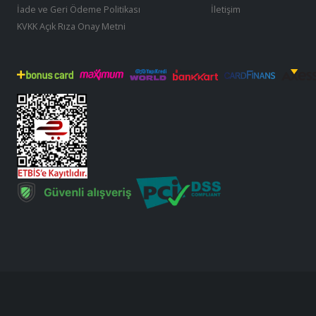
İade ve Geri Ödeme Politikası
İletişim
KVKK Açık Rıza Onay Metni