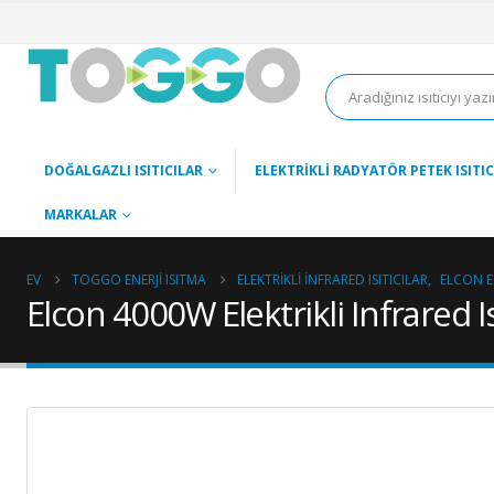
DOĞALGAZLI ISITICILAR
ELEKTRIKLI RADYATÖR PETEK ISITIC
MARKALAR
EV
TOGGO ENERJI ISITMA
ELEKTRIKLI İNFRARED ISITICILAR
,
ELCON EL
Elcon 4000W Elektrikli Infrared Is