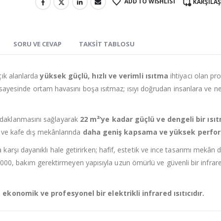
ADD TO WISHLIST
KARŞILA
SORU VE CEVAP
TAKSIT TABLOSU
açık alanlarda
yüksek güçlü, hızlı ve verimli ısıtma
ihtiyacı olan pr
sayesinde ortam havasını boşa ısıtmaz; ısıyı doğrudan insanlara ve n
e odaklanmasını sağlayarak
22 m²’ye kadar güçlü ve dengeli bir ısı
on ve kafe dış mekânlarında
daha geniş kapsama ve yüksek perfo
 karşı dayanıklı hale getirirken; hafif, estetik ve ince tasarımı mekâ
00, bakım gerektirmeyen yapısıyla uzun ömürlü ve güvenli bir infrar
 ekonomik ve profesyonel bir elektrikli infrared ısıtıcıdır.