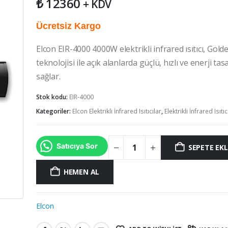
₺
12360
+ KDV
Ücretsiz Kargo
Elcon EIR-4000 4000W elektrikli infrared ısıtıcı, Gold
teknolojisi ile açık alanlarda güçlü, hızlı ve enerji tas
sağlar.
Stok kodu:
EIR-4000
Kategoriler:
Elcon Elektrikli İnfrared Isıtıcılar
,
Elektrikli İnfrared Isıtıc
Satıcıya Sor
SEPETE EKL
HEMEN AL
Elcon