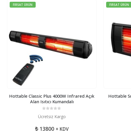
FIRSAT ÜRÜN
FIRSAT ÜRÜN
Hottable Classic Plus 4000W Infrared Açık
Hottable S
Alan Isıtıcı Kumandalı
0
5 üzerinden
Ücretsiz Kargo
₺
13800
+ KDV