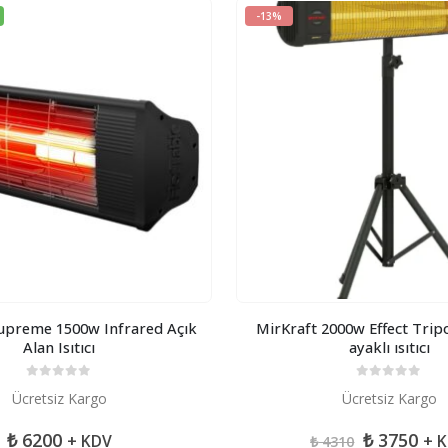
-13%
upreme 1500w Infrared Açık
MirKraft 2000w Effect Trip
Alan Isıtıcı
ayaklı ısıtıcı
0
5 üzerinden
0
5 üzerinden
Ücretsiz Kargo
Ücretsiz Kargo
Orijinal
Şu
₺
6200
₺
3750
+ KDV
+ 
₺
4310