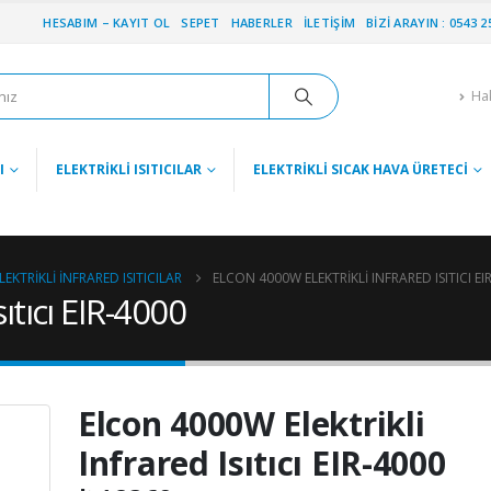
HESABIM – KAYIT OL
SEPET
HABERLER
İLETIŞIM
BIZI ARAYIN : 0543 2
Ha
I
ELEKTRIKLI ISITICILAR
ELEKTRIKLI SICAK HAVA ÜRETECI
EKTRIKLI İNFRARED ISITICILAR
ELCON 4000W ELEKTRIKLI INFRARED ISITICI EI
ıtıcı EIR-4000
Elcon 4000W Elektrikli
Infrared Isıtıcı EIR-4000