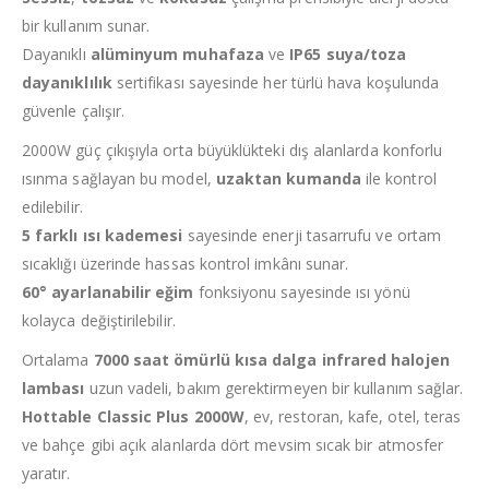
bir kullanım sunar.
Dayanıklı
alüminyum muhafaza
ve
IP65 suya/toza
dayanıklılık
sertifikası sayesinde her türlü hava koşulunda
güvenle çalışır.
2000W güç çıkışıyla orta büyüklükteki dış alanlarda konforlu
ısınma sağlayan bu model,
uzaktan kumanda
ile kontrol
edilebilir.
5 farklı ısı kademesi
sayesinde enerji tasarrufu ve ortam
sıcaklığı üzerinde hassas kontrol imkânı sunar.
60° ayarlanabilir eğim
fonksiyonu sayesinde ısı yönü
kolayca değiştirilebilir.
Ortalama
7000 saat ömürlü kısa dalga infrared halojen
lambası
uzun vadeli, bakım gerektirmeyen bir kullanım sağlar.
Hottable Classic Plus 2000W
, ev, restoran, kafe, otel, teras
ve bahçe gibi açık alanlarda dört mevsim sıcak bir atmosfer
yaratır.