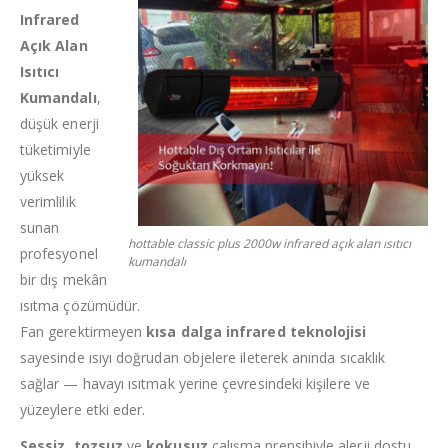
Infrared
Açık Alan
Isıtıcı
Kumandalı
,
düşük enerji
tüketimiyle
yüksek
verimlilik
sunan
hottable classic plus 2000w infrared açık alan ısıtıcı
profesyonel
kumandalı
bir dış mekân
ısıtma çözümüdür.
Fan gerektirmeyen
kısa dalga infrared teknolojisi
sayesinde ısıyı doğrudan objelere ileterek anında sıcaklık
sağlar — havayı ısıtmak yerine çevresindeki kişilere ve
yüzeylere etki eder.
Sessiz
,
tozsuz
ve
kokusuz
çalışma prensibiyle alerji dostu