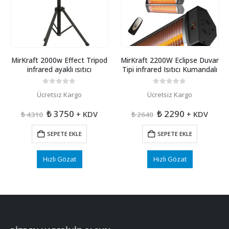
MirKraft 2000w Effect Tripod
MirKraft 2200W Eclipse Duvar
infrared ayaklı ısıtıcı
Tipi infrared Isıtıcı Kumandalı
0
5 üzerinden
0
5 üzerinden
Ücretsiz Kargo
Ücretsiz Kargo
Orijinal
Şu
Orijinal
Şu
₺
3750
₺
2290
+ KDV
+ KDV
₺
4310
₺
2640
fiyat:
andaki
fiyat:
andaki
₺ 4310.
fiyat:
₺ 2640.
fiyat:
SEPETE EKLE
SEPETE EKLE
₺ 3750.
₺ 2290.
Hızlı Gözat
Hızlı Gözat