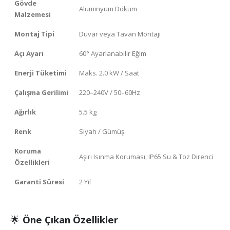
Gövde
Alüminyum Döküm
Malzemesi
Montaj Tipi
Duvar veya Tavan Montajı
Açı Ayarı
60° Ayarlanabilir Eğim
Enerji Tüketimi
Maks. 2.0 kW / Saat
Çalışma Gerilimi
220–240V / 50–60Hz
Ağırlık
5.5 kg
Renk
Siyah / Gümüş
Koruma
Aşırı Isınma Koruması, IP65 Su & Toz Direnci
Özellikleri
Garanti Süresi
2 Yıl
🌟
Öne Çıkan Özellikler