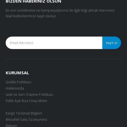
BIZDEN HABERINIZ OLSUN
En son ürünlerimiz ve Kampanyalarımız ile ilgili bilgi almak isterseniz
Mail bültenlerimize kayıt olunuz.
KURUMSAL
Gizlilik Politikası
Hakkımızda
İade ve Geri Ödeme Politikası
KVKK Açık Rıza Onay Metni
Kargo Teslimat Bilgileri
Mesafeli Satış Sözleşmesi
İletişim