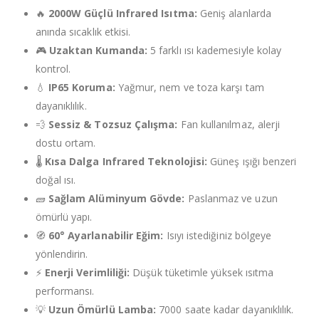
🔥
2000W Güçlü Infrared Isıtma:
Geniş alanlarda
anında sıcaklık etkisi.
🎮
Uzaktan Kumanda:
5 farklı ısı kademesiyle kolay
kontrol.
💧
IP65 Koruma:
Yağmur, nem ve toza karşı tam
dayanıklılık.
💨
Sessiz & Tozsuz Çalışma:
Fan kullanılmaz, alerji
dostu ortam.
🌡️
Kısa Dalga Infrared Teknolojisi:
Güneş ışığı benzeri
doğal ısı.
🧱
Sağlam Alüminyum Gövde:
Paslanmaz ve uzun
ömürlü yapı.
🧭
60° Ayarlanabilir Eğim:
Isıyı istediğiniz bölgeye
yönlendirin.
⚡
Enerji Verimliliği:
Düşük tüketimle yüksek ısıtma
performansı.
💡
Uzun Ömürlü Lamba:
7000 saate kadar dayanıklılık.