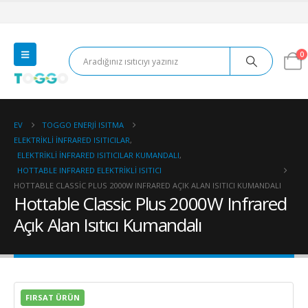
0
EV
TOGGO ENERJI ISITMA
ELEKTRIKLI İNFRARED ISITICILAR
,
ELEKTRIKLI İNFRARED ISITICILAR KUMANDALI
,
HOTTABLE INFRARED ELEKTRIKLI ISITICI
HOTTABLE CLASSIC PLUS 2000W INFRARED AÇIK ALAN ISITICI KUMANDALI
Hottable Classic Plus 2000W Infrared
Açık Alan Isıtıcı Kumandalı
FIRSAT ÜRÜN