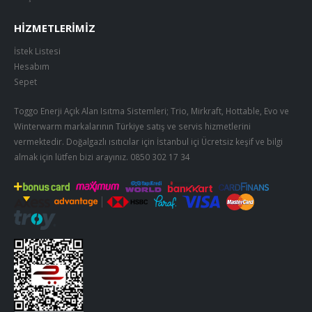
HIZMETLERIMIZ
İstek Listesi
Hesabım
Sepet
Toggo Enerji Açık Alan Isıtma Sistemleri; Trio, Mirkraft, Hottable, Evo ve
Winterwarm markalarının Türkiye satış ve servis hizmetlerini
vermektedir. Doğalgazlı ısıtıcılar için İstanbul içi Ücretsiz keşif ve bilgi
almak için lütfen bizi arayınız.
0850 302 17 34