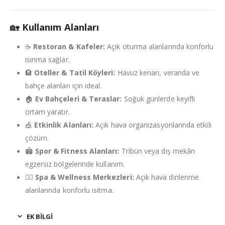
🏡
Kullanım Alanları
☕
Restoran & Kafeler:
Açık oturma alanlarında konforlu
ısınma sağlar.
🏨
Oteller & Tatil Köyleri:
Havuz kenarı, veranda ve
bahçe alanları için ideal.
🏠
Ev Bahçeleri & Teraslar:
Soğuk günlerde keyifli
ortam yaratır.
🎪
Etkinlik Alanları:
Açık hava organizasyonlarında etkili
çözüm.
🏟️
Spor & Fitness Alanları:
Tribün veya dış mekân
egzersiz bölgelerinde kullanım.
🧘‍♀️
Spa & Wellness Merkezleri:
Açık hava dinlenme
alanlarında konforlu ısıtma.
EK BILGI