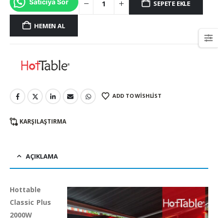
Satıcıya Sor
SEPETE EKLE
HEMEN AL
ADD TO WISHLIST
KARŞILAŞTIRMA
AÇIKLAMA
Hottable
Classic Plus
2000W