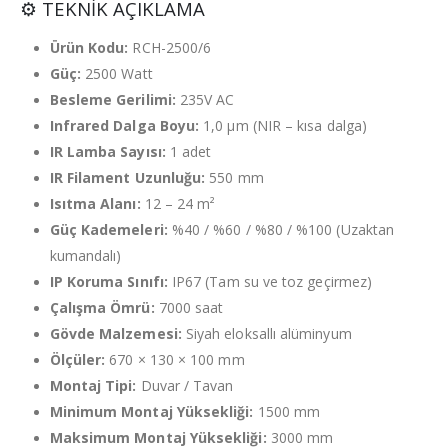
⚙️ TEKNİK AÇIKLAMA
Ürün Kodu:
RCH-2500/6
Güç:
2500 Watt
Besleme Gerilimi:
235V AC
Infrared Dalga Boyu:
1,0 µm (NIR – kısa dalga)
IR Lamba Sayısı:
1 adet
IR Filament Uzunluğu:
550 mm
Isıtma Alanı:
12 – 24 m²
Güç Kademeleri:
%40 / %60 / %80 / %100 (Uzaktan
kumandalı)
IP Koruma Sınıfı:
IP67 (Tam su ve toz geçirmez)
Çalışma Ömrü:
7000 saat
Gövde Malzemesi:
Siyah eloksallı alüminyum
Ölçüler:
670 × 130 × 100 mm
Montaj Tipi:
Duvar / Tavan
Minimum Montaj Yüksekliği:
1500 mm
Maksimum Montaj Yüksekliği:
3000 mm