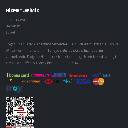
HIZMETLERIMIZ
İstek Listesi
Hesabım
Sepet
Toggo Enerji Açık Alan Isıtma Sistemleri; Trio, Mirkraft, Hottable, Evo ve
Winterwarm markalarının Türkiye satış ve servis hizmetlerini
vermektedir. Doğalgazlı ısıtıcılar için İstanbul içi Ücretsiz keşif ve bilgi
almak için lütfen bizi arayınız.
0850 302 17 34