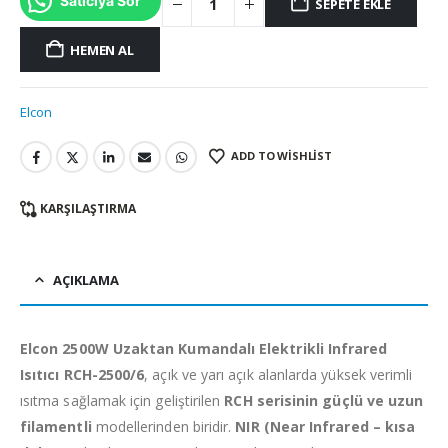
Satıcıya Sor
SEPETE EKLE
HEMEN AL
Elcon
ADD TO WISHLIST
KARŞILAŞTIRMA
AÇIKLAMA
Elcon 2500W Uzaktan Kumandalı Elektrikli Infrared
Isıtıcı RCH-2500/6
, açık ve yarı açık alanlarda yüksek verimli
ısıtma sağlamak için geliştirilen
RCH serisinin güçlü ve uzun
filamentli
modellerinden biridir.
NIR (Near Infrared – kısa