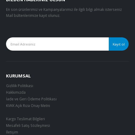
En son ürünlerimiz ve Kampanyalarımız ile ilgili bilgi almak isterseniz
Mail bültenlerimize kayıt olunuz.
KURUMSAL
Gizlilik Politikası
Hakkımızda
İade ve Geri Ödeme Politikası
KVKK Açık Rıza Onay Metni
Kargo Teslimat Bilgileri
Mesafeli Satış Sözleşmesi
İletişim