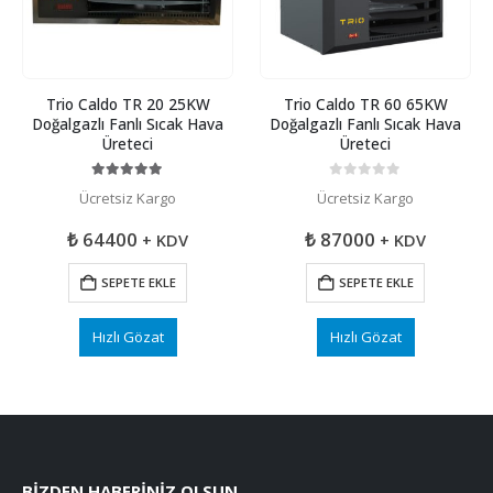
Trio Caldo TR 20 25KW
Trio Caldo TR 60 65KW
Doğalgazlı Fanlı Sıcak Hava
Doğalgazlı Fanlı Sıcak Hava
Üreteci
Üreteci
5.00
5 üzerinden
0
5 üzerinden
Ücretsiz Kargo
Ücretsiz Kargo
₺
64400
₺
87000
+ KDV
+ KDV
SEPETE EKLE
SEPETE EKLE
Hızlı Gözat
Hızlı Gözat
BIZDEN HABERINIZ OLSUN