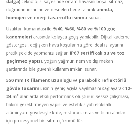
dalga)
teknolojisi sayesinde ortam havasını boşa ısıtmaz;
doğrudan insanları ve nesneleri hedef alarak
anında,
homojen ve enerji tasarruflu ısınma
sunar.
Uzaktan kumandası ile
%40, %60, %80 ve %100 güç
kademeleri
arasında kolayca geçiş yapılabilir. Dijital kademe
göstergesi, değişken hava koşullarına göre ideal ısı ayarını
pratik şekilde yapmanızı sağlar.
IP67 sertifikalı su ve toz
geçirmez yapısı
, yoğun yağmur, nem ve dış mekan
şartlarında bile güvenli kullanım imkânı sunar.
550 mm IR filament uzunluğu
ve
parabolik reflektörlü
gövde tasarımı
, ısının geniş açıyla yayılmasını sağlayarak
12–
24 m²
alanlarda etkili performans oluşturur. Sessiz çalışması,
bakım gerektirmeyen yapısı ve estetik siyah eloksallı
alüminyum gövdesiyle kafe, restoran, teras ve ticari alanlar
için profesyonel bir ısıtma çözümüdür.