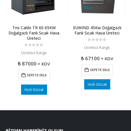
Trio Caldo TR 60 65KW
EUWIND 45Kw Doğalgazlı
Doğalgazlı Fanlı Sıcak Hava
Fanlı Sıcak Hava Üreteci
Üreteci
0
5 üzerinden
Ücretsiz Kargo
0
5 üzerinden
Ücretsiz Kargo
₺
67100
+ KDV
₺
87000
+ KDV
SEPETE EKLE
SEPETE EKLE
Hızlı Gözat
Hızlı Gözat
BIZDEN HABERINIZ OLSUN