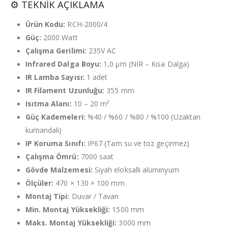
⚙️ TEKNİK AÇIKLAMA
Ürün Kodu:
RCH-2000/4
Güç:
2000 Watt
Çalışma Gerilimi:
235V AC
Infrared Dalga Boyu:
1,0 µm (NIR – Kısa Dalga)
IR Lamba Sayısı:
1 adet
IR Filament Uzunluğu:
355 mm
Isıtma Alanı:
10 – 20 m²
Güç Kademeleri:
%40 / %60 / %80 / %100 (Uzaktan
kumandalı)
IP Koruma Sınıfı:
IP67 (Tam su ve toz geçirmez)
Çalışma Ömrü:
7000 saat
Gövde Malzemesi:
Siyah eloksallı alüminyum
Ölçüler:
470 × 130 × 100 mm
Montaj Tipi:
Duvar / Tavan
Min. Montaj Yüksekliği:
1500 mm
Maks. Montaj Yüksekliği:
3000 mm