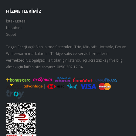
HIZMETLERIMIZ
İstek Listesi
Hesabım
Sepet
Toggo Enerji Açık Alan Isıtma Sistemleri; Trio, Mirkraft, Hottable, Evo ve
Winterwarm markalarının Türkiye satış ve servis hizmetlerini
vermektedir. Doğalgazlı ısıtıcılar için İstanbul içi Ücretsiz keşif ve bilgi
almak için lütfen bizi arayınız.
0850 302 17 34