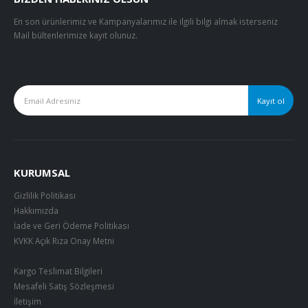
En son ürünlerimiz ve Kampanyalarımız ile ilgili bilgi almak isterseniz
Mail bültenlerimize kayıt olunuz.
KURUMSAL
Gizlilik Politikası
Hakkımızda
İade ve Geri Ödeme Politikası
KVKK Açık Rıza Onay Metni
Kargo Teslimat Bilgileri
Mesafeli Satış Sözleşmesi
İletişim