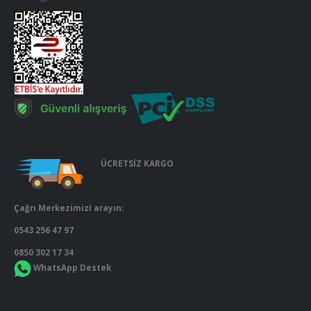
ÜCRETSİZ KARGO
Çağrı Merkezimizi arayın:
0543 256 47 97
0850 302 17 34
WhatsApp Destek