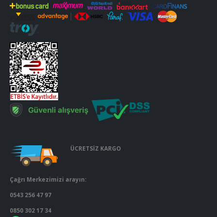
ÜCRETSİZ KARGO
Çağrı Merkezimizi arayın:
0543 256 47 97
0850 302 17 34