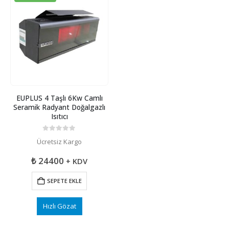
EUPLUS 4 Taşlı 6Kw Camlı
Seramik Radyant Doğalgazlı
Isıtıcı
0
5 üzerinden
Ücretsiz Kargo
₺
24400
+ KDV
SEPETE EKLE
Hızlı Gözat