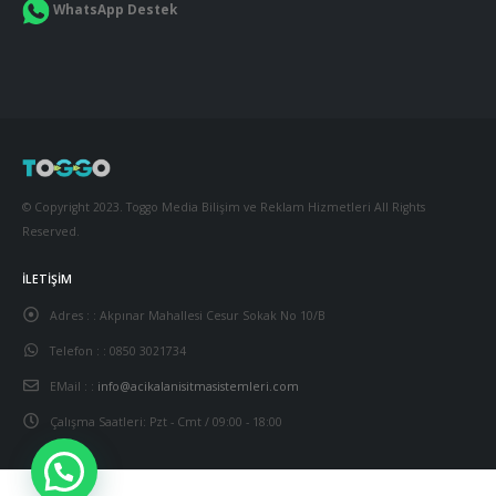
WhatsApp Destek
© Copyright 2023. Toggo Media Bilişim ve Reklam Hizmetleri All Rights
Reserved.
İLETIŞIM
Adres : :
Akpınar Mahallesi Cesur Sokak No 10/B
Telefon : :
0850 3021734
EMail : :
info@acikalanisitmasistemleri.com
Çalışma Saatleri:
Pzt - Cmt / 09:00 - 18:00