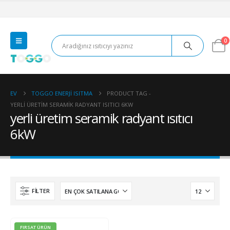
0
EV
TOGGO ENERJI ISITMA
PRODUCT TAG -
YERLI ÜRETIM SERAMIK RADYANT ISITICI 6KW
yerli üretim seramik radyant ısıtıcı
6kW
FILTER
FIRSAT ÜRÜN