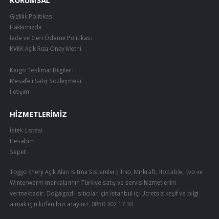
KURUMSAL
Gizlilik Politikası
Hakkımızda
İade ve Geri Ödeme Politikası
KVKK Açık Rıza Onay Metni
Kargo Teslimat Bilgileri
Mesafeli Satış Sözleşmesi
İletişim
HIZMETLERIMIZ
İstek Listesi
Hesabım
Sepet
Toggo Enerji Açık Alan Isıtma Sistemleri; Trio, Mirkraft, Hottable, Evo ve
Winterwarm markalarının Türkiye satış ve servis hizmetlerini
vermektedir. Doğalgazlı ısıtıcılar için İstanbul içi Ücretsiz keşif ve bilgi
almak için lütfen bizi arayınız.
0850 302 17 34