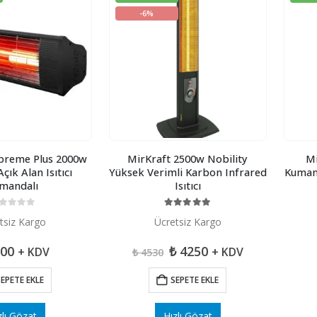
-6%
preme Plus 2000w
MirKraft 2500w Nobility
Mi
çık Alan Isıtıcı
Yüksek Verimli Karbon Infrared
Kumand
mandalı
Isıtıcı
 üzerinden
5.00
5 üzerinden
tsiz Kargo
Ücretsiz Kargo
Orijinal
Şu
00
₺
4250
+ KDV
+ KDV
₺
4530
fiyat:
andaki
₺ 4530.
fiyat:
EPETE EKLE
SEPETE EKLE
₺ 4250.
zlı Gözat
Hızlı Gözat