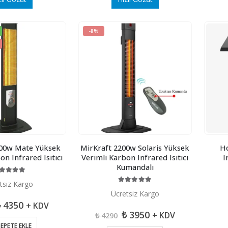
-8%
500w Mate Yüksek
MirKraft 2200w Solaris Yüksek
Ho
on Infrared Isıtıcı
Verimli Karbon Infrared Isıtıcı
I
Kumandalı
00
5 üzerinden
tsiz Kargo
5.00
5 üzerinden
Ücretsiz Kargo
rijinal
Şu
₺
4350
+ KDV
iyat:
andaki
Orijinal
Şu
₺
3950
+ KDV
₺
4290
 4880.
fiyat:
fiyat:
andaki
EPETE EKLE