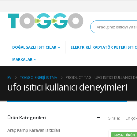
DOĞALGAZLI ISITICILAR
ELEKTRIKLI RADYATÖR PETEK ISITIC
MARKALAR
EV
TOGGO ENERJI ISITMA
PRODUCT TAG -
UFO ISITICI KULLANICI D
ufo ısıtıcı kullanıcı deneyimleri
Ürün Kategorileri
Sırala:
Araç Kamp Karavan Isıtıcıları
FIRSAT ÜRÜN