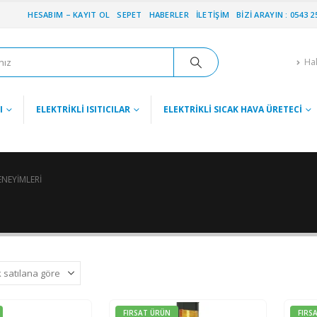
HESABIM – KAYIT OL
SEPET
HABERLER
İLETIŞIM
BIZI ARAYIN : 0543 2
Ha
I
ELEKTRIKLI ISITICILAR
ELEKTRIKLI SICAK HAVA ÜRETECI
ENEYIMLERI
FIRSAT ÜRÜN
FIRS