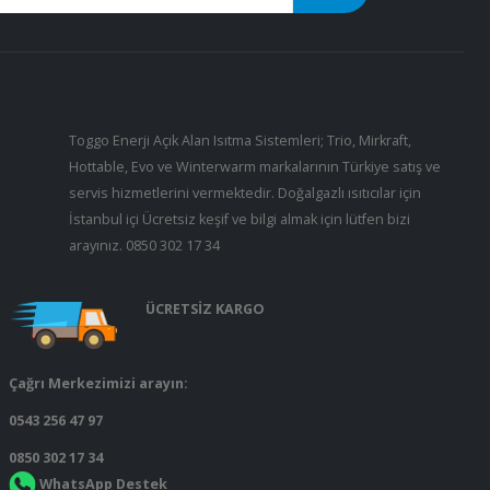
Toggo Enerji Açık Alan Isıtma Sistemleri; Trio, Mirkraft,
Hottable, Evo ve Winterwarm markalarının Türkiye satış ve
servis hizmetlerini vermektedir. Doğalgazlı ısıtıcılar için
İstanbul içi Ücretsiz keşif ve bilgi almak için lütfen bizi
arayınız.
0850 302 17 34
ÜCRETSİZ KARGO
Çağrı Merkezimizi arayın:
0543 256 47 97
0850 302 17 34
WhatsApp Destek