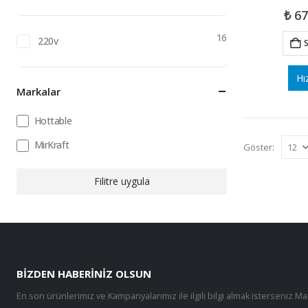
₺
67
16
220v
S
Hı
Markalar
Hottable
MirKraft
Göster:
Filitre uygula
BIZDEN HABERINIZ OLSUN
En son ürünlerimiz ve Kampanyalarımız ile ilgili bilgi almak isterseniz Ma