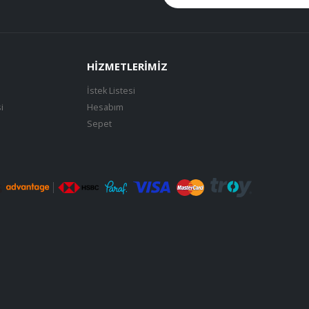
HIZMETLERIMIZ
İstek Listesi
i
Hesabım
Sepet