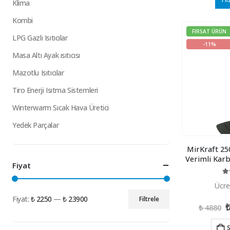
Klima
Kombi
FIRSAT ÜRÜN
LPG Gazlı Isıtıcılar
-11%
Masa Altı Ayak ısıtıcısı
Mazotlu Isıtıcılar
Tiro Enerji Isıtma Sistemleri
Winterwarm Sıcak Hava Üretici
Yedek Parçalar
MirKraft 2
Verimli Karb
Fiyat
5.
Ücre
Fiyat:
₺ 2250
—
₺ 23900
Filtrele
O
En
En
₺
4880
f
düşük
yüksek
₺
S