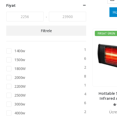
fiyat
fiyat
Fiyat
Hı
-
Filtrele
FIRSAT ÜRÜN
1
1400w
6
1500w
2
1800W
8
2000w
1
2200W
Hottable
4
2500W
Infrared A
6
3000w
5.
2
Ücre
4000w