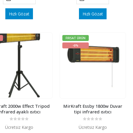
Hızlı Gözat
Hızlı Gözat
FIRSAT ÜRÜN
-6%
aft 2000w Effect Tripod
MirKraft Essby 1800w Duvar
nfrared ayaklı ısıtıcı
tipi infrared ısıtıcı
0
5 üzerinden
0
5 üzerinden
Ücretsiz Kargo
Ücretsiz Kargo