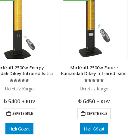
rKraft 2500w Energy
MirKraft 2500w Future
alı Dikey Infrared Isıtıcı
Kumandalı Dikey Infrared Isıtıcı
5.00
5 üzerinden
5.00
5 üzerinden
Ücretsiz Kargo
Ücretsiz Kargo
₺
5400
₺
6450
+ KDV
+ KDV
SEPETE EKLE
SEPETE EKLE
Hızlı Gözat
Hızlı Gözat