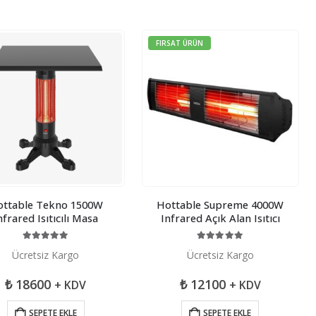
FIRSAT ÜRÜN
ttable Tekno 1500W
Hottable Supreme 4000W
nfrared Isıtıcılı Masa
Infrared Açık Alan Isıtıcı
5.00
5 üzerinden
5.00
5 üzerinden
Ücretsiz Kargo
Ücretsiz Kargo
₺
18600
₺
12100
+ KDV
+ KDV
SEPETE EKLE
SEPETE EKLE