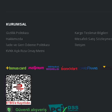
KURUMSAL
Gizlilik Politikası
Kargo Teslimat Bilgileri
Hakkımızda
Mesafeli Satış Sözleşmes
İade ve Geri Ödeme Politikası
İletişim
KVKK Açık Rıza Onay Metni