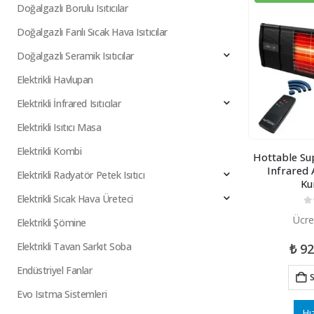
Doğalgazlı Borulu Isıtıcılar
Doğalgazlı Fanlı Sıcak Hava Isıtıcılar
Doğalgazlı Seramik Isıtıcılar
Elektrikli Havlupan
Elektrikli İnfrared Isıtıcılar
Elektrikli Isıtıcı Masa
Elektrikli Kombi
Hottable Su
Infrared A
Elektrikli Radyatör Petek Isıtıcı
Ku
Elektrikli Sıcak Hava Üreteci
0
5
Ücre
Elektrikli Şömine
Elektrikli Tavan Sarkıt Soba
₺
92
Endüstriyel Fanlar
S
Evo Isıtma Sistemleri
Hı