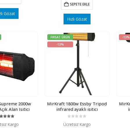
₺ 4350.
₺ 4290.
fiyat:
SEPETE EKLE
₺ 3950.
zlı Gözat
Hızlı Gözat
FIRSAT ÜRÜN
-13%
-13%
 Supreme 2000w
MirKraft 1800w Essby Tripod
MirKr
çık Alan Isıtıcı
infrared ayaklı ısıtıcı
i
00
5 üzerinden
0
5 üzerinden
tsiz Kargo
Ücretsiz Kargo