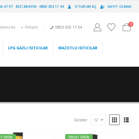
56 47 97
BIZI ARAYIN : 0850 302 17 34
OTURUM AÇ
KAYIT OLMAK
0
kkımızda
İletişim
0850 302 17 34
LPG GAZLI ISITICILAR
MAZOTLU ISITICILAR
Göster:
AT ÜRÜN
FIRSAT ÜRÜN