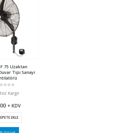
F 75 Uzaktan
uvar Tipi Sanayi
ntilatörü
 üzerinden
tsiz Kargo
00
+ KDV
EPETE EKLE
zlı Gözat