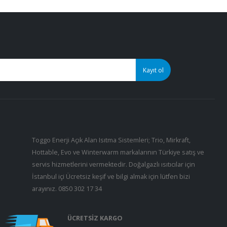
Toggo Enerji Açık Alan Isıtma Sistemleri; Trio, Mirkraft,
Hottable, Evo ve Winterwarm markalarının Türkiye satış ve
servis hizmetlerini vermektedir. Doğalgazlı ısıtıcılar için
İstanbul içi Ücretsiz keşif ve bilgi almak için lütfen bizi
arayınız.
0850 302 17 34
ÜCRETSİZ KARGO