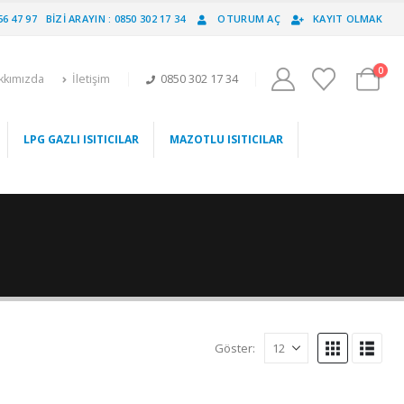
56 47 97
BIZI ARAYIN : 0850 302 17 34
OTURUM AÇ
KAYIT OLMAK
0
kkımızda
İletişim
0850 302 17 34
LPG GAZLI ISITICILAR
MAZOTLU ISITICILAR
Göster: