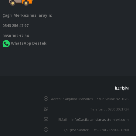
Çağrı Merkezimizi arayın:
0543 256 47 97
0850 302 17 34
WhatsApp Destek
İLETIŞIM
Adres : :
Akpınar Mahallesi Cesur Sokak No 10/B
Telefon : :
0850 3021734
EMail : :
info@acikalanisitmasistemleri.com
Çalışma Saatleri:
Pzt - Cmt / 09:00 - 18:00