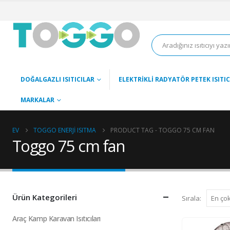
DOĞALGAZLI ISITICILAR
ELEKTRIKLI RADYATÖR PETEK ISITIC
MARKALAR
EV
TOGGO ENERJI ISITMA
PRODUCT TAG -
TOGGO 75 CM FAN
Toggo 75 cm fan
Ürün Kategorileri
Sırala:
Araç Kamp Karavan Isıtıcıları