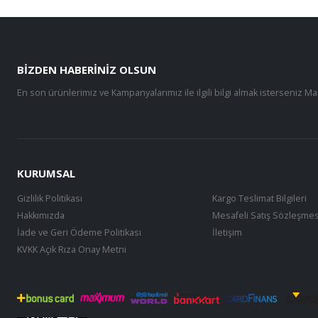
BIZDEN HABERINIZ OLSUN
En son ürünlerimiz ve Kampanyalarımız ile ilgili bilgi almak isterseniz Ma
KURUMSAL
Gizlilik Politikası
Kargo Teslimat Bilgileri
Hakkımızda
Mesafeli Satış Sözleşmes
İade ve Geri Ödeme Politikası
İletişim
KVKK Açık Rıza Onay Metni