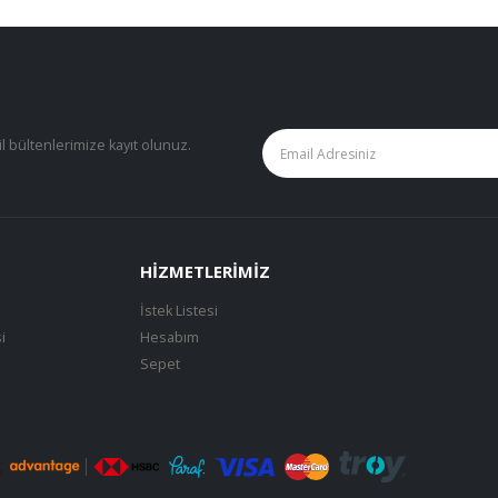
il bültenlerimize kayıt olunuz.
HIZMETLERIMIZ
İstek Listesi
i
Hesabım
Sepet