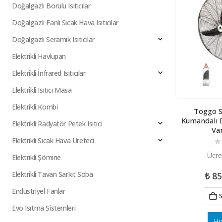
Doğalgazlı Borulu Isıtıcılar
Doğalgazlı Fanlı Sıcak Hava Isıtıcılar
Doğalgazlı Seramik Isıtıcılar
Elektrikli Havlupan
Elektrikli İnfrared Isıtıcılar
Elektrikli Isıtıcı Masa
Elektrikli Kombi
Toggo S
Kumandalı D
Elektrikli Radyatör Petek Isıtıcı
Va
Elektrikli Sıcak Hava Üreteci
0
5
Ücre
Elektrikli Şömine
Elektrikli Tavan Sarkıt Soba
₺
85
Endüstriyel Fanlar
S
Evo Isıtma Sistemleri
Hı