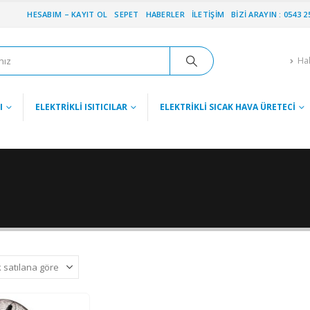
HESABIM – KAYIT OL
SEPET
HABERLER
İLETIŞIM
BIZI ARAYIN : 0543 2
Ha
I
ELEKTRIKLI ISITICILAR
ELEKTRIKLI SICAK HAVA ÜRETECI