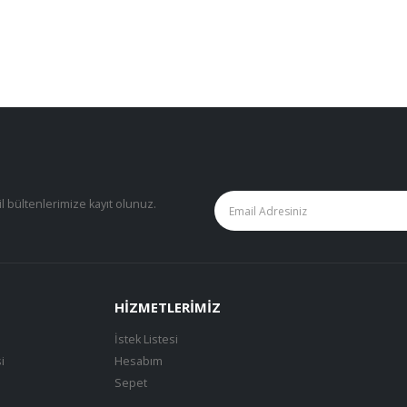
il bültenlerimize kayıt olunuz.
HIZMETLERIMIZ
İstek Listesi
i
Hesabım
Sepet