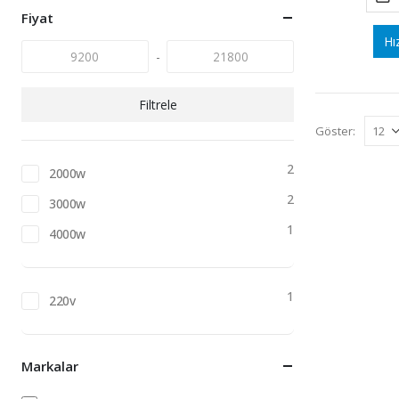
fiyat
fiyat
Fiyat
Hı
-
Filtrele
Göster:
2
2000w
2
3000w
1
4000w
1
220v
Markalar