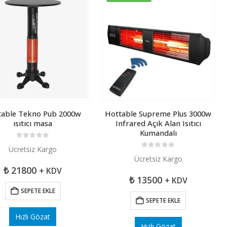
table Tekno Pub 2000w
Hottable Supreme Plus 3000w
ısıtıcı masa
Infrared Açık Alan Isıtıcı
Kumandalı
0
5 üzerinden
Ücretsiz Kargo
0
5 üzerinden
Ücretsiz Kargo
₺
21800
+ KDV
₺
13500
+ KDV
SEPETE EKLE
SEPETE EKLE
Hızlı Gözat
Hızlı Gözat