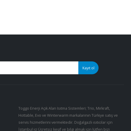
Toggo Enerji Açık Alan Isıtma Sistemleri; Trio, Mirkraft,
Hottable, Evo ve Winterwarm markalarının Türkiye satış ve
servis hizmetlerini vermektedir. Doğalgazlı ısıtıcılar için
İstanbul içi Ücretsiz keşif ve bilgi almak için lütfen bizi