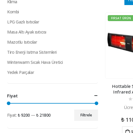
Klima
Kombi
FIRSAT ÜRÜN
LPG Gazlı Isıtıcılar
Masa Altı Ayak ısıtıcısı
Mazotlu Isıtıcılar
Tiro Enerji Isıtma Sistemleri
Winterwarm Sıcak Hava Üretici
Yedek Parçalar
Hottable
Infrared A
Fiyat
0
5
Ücre
Fiyat:
₺ 9200
—
₺ 21800
Filtrele
En
En
₺
11
düşük
yüksek
S