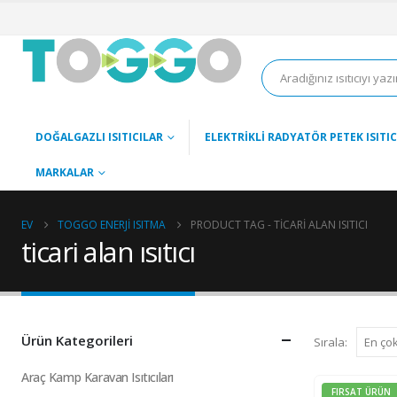
DOĞALGAZLI ISITICILAR
ELEKTRIKLI RADYATÖR PETEK ISITIC
MARKALAR
EV
TOGGO ENERJI ISITMA
PRODUCT TAG -
TICARI ALAN ISITICI
ticari alan ısıtıcı
Ürün Kategorileri
Sırala:
Araç Kamp Karavan Isıtıcıları
FIRSAT ÜRÜN