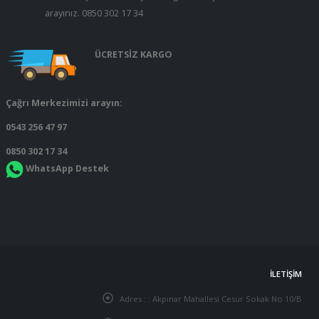
arayınız.
0850 302 17 34
ÜCRETSİZ KARGO
Çağrı Merkezimizi arayın:
0543 256 47 97
0850 302 17 34
WhatsApp Destek
İLETIŞIM
Adres : :
Akpınar Mahallesi Cesur Sokak No 10/B