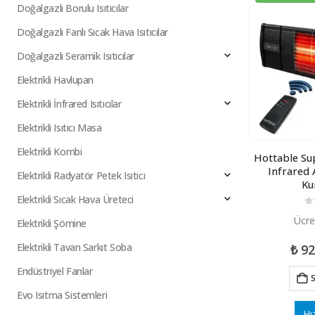
Doğalgazlı Borulu Isıtıcılar
Doğalgazlı Fanlı Sıcak Hava Isıtıcılar
Doğalgazlı Seramik Isıtıcılar
Elektrikli Havlupan
Elektrikli İnfrared Isıtıcılar
Elektrikli Isıtıcı Masa
Elektrikli Kombi
Hottable Su
Infrared A
Elektrikli Radyatör Petek Isıtıcı
Ku
Elektrikli Sıcak Hava Üreteci
0
5
Ücre
Elektrikli Şömine
Elektrikli Tavan Sarkıt Soba
₺
92
Endüstriyel Fanlar
S
Evo Isıtma Sistemleri
Hı