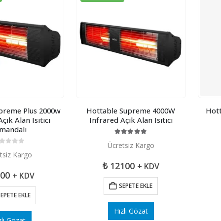
preme Plus 2000w
Hottable Supreme 4000W
Hot
çık Alan Isıtıcı
Infrared Açık Alan Isıtıcı
mandalı
5.00
5 üzerinden
Ücretsiz Kargo
 üzerinden
tsiz Kargo
₺
12100
+ KDV
00
+ KDV
SEPETE EKLE
EPETE EKLE
Hızlı Gözat
zlı Gözat