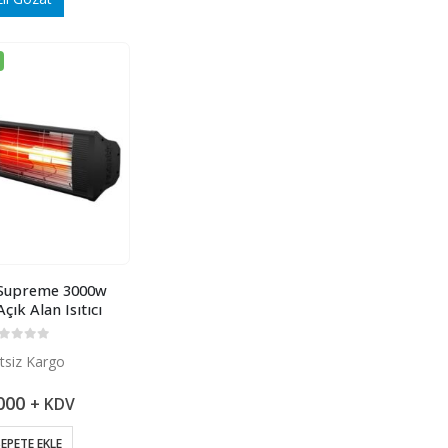
 Supreme 3000w
çık Alan Isıtıcı
 üzerinden
tsiz Kargo
000
+ KDV
EPETE EKLE