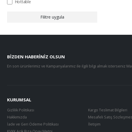
Hottable
Filitre uygula
BIZDEN HABERINIZ OLSUN
En son ürünlerimiz ve Kampanyalarımız ile ilgili bilgi almak isterseniz Ma
KURUMSAL
Gizlilik Politikası
Kargo Teslimat Bilgileri
Hakkımızda
Mesafeli Satış Sözleşmes
İade ve Geri Ödeme Politikası
İletişim
KVKK Açık Rıza Onay Metni