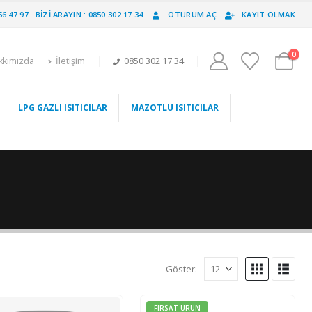
56 47 97
BIZI ARAYIN : 0850 302 17 34
OTURUM AÇ
KAYIT OLMAK
0
kkımızda
İletişim
0850 302 17 34
LPG GAZLI ISITICILAR
MAZOTLU ISITICILAR
Göster:
FIRSAT ÜRÜN