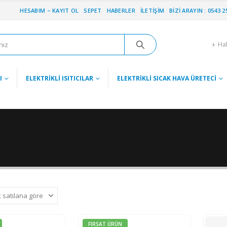
HESABIM – KAYIT OL
SEPET
HABERLER
İLETIŞIM
BIZI ARAYIN : 0543 2
Ha
I
ELEKTRIKLI ISITICILAR
ELEKTRIKLI SICAK HAVA ÜRETECI
FIRSAT ÜRÜN