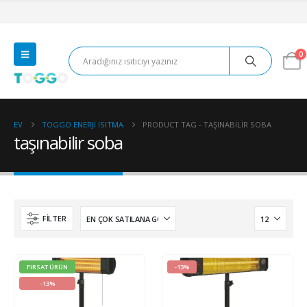
0
EV
TOGGO ENERJI ISITMA
PRODUCT TAG -
TAŞINABILIR SOBA
taşınabilir soba
FILTER
FIRSAT ÜRÜN
-13%
-13%