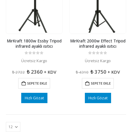
MirKraft 1800w Essby Tripod
MirKraft 2000w Effect Tripod
infrared ayaklı ısıtıcı
infrared ayaklı ısıtıcı
0
5 üzerinden
0
5 üzerinden
Ücretsiz Kargo
Ücretsiz Kargo
Orijinal
Şu
Orijinal
Şu
₺
2360
₺
3750
+ KDV
+ KDV
₺
2722
₺
4310
fiyat:
andaki
fiyat:
andaki
₺ 2722.
fiyat:
₺ 4310.
fiyat:
SEPETE EKLE
SEPETE EKLE
₺ 2360.
₺ 3750.
Hızlı Gözat
Hızlı Gözat