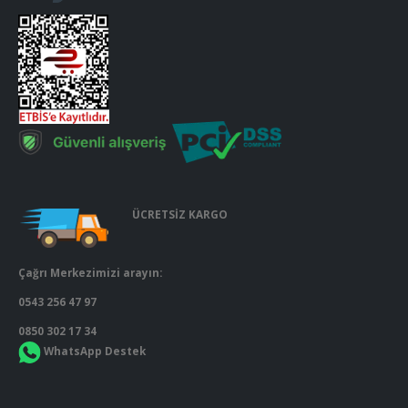
ÜCRETSİZ KARGO
Çağrı Merkezimizi arayın:
0543 256 47 97
0850 302 17 34
WhatsApp Destek