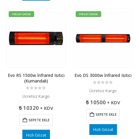
FIRSAT ÜRÜN
FIRSAT ÜRÜN
Evo RS 1500w İnfrared Isıtıcı
Evo DS 3000w İnfrared Isıtıcı
(Kumandalı)
0
5 üzerinden
Ücretsiz Kargo
0
5 üzerinden
Ücretsiz Kargo
₺
10500
+ KDV
₺
10320
+ KDV
SEPETE EKLE
SEPETE EKLE
Hızlı Gözat
Hızlı Gözat