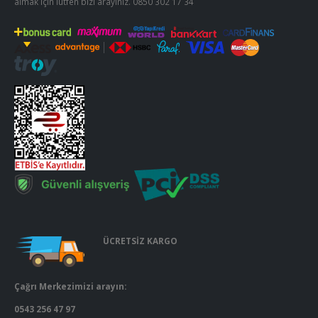
almak için lütfen bizi arayınız.
0850 302 17 34
ÜCRETSİZ KARGO
Çağrı Merkezimizi arayın:
0543 256 47 97