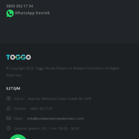
0850 302 17 34
WhatsApp Destek
© Copyright 2023. Toggo Media Bilişim ve Reklam Hizmetleri All Rights
Reserved.
İLETIŞIM
Adres : :
Akpınar Mahallesi Cesur Sokak No 10/B
Telefon : :
0850 3021734
EMail : :
info@acikalanisitmasistemleri.com
Çalışma Saatleri:
Pzt - Cmt / 09:00 - 18:00