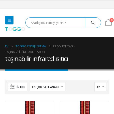
0
EV
TOGGO ENERJI ISITMA
PRODUCT TAG -
TAŞINABILIR INFRARED ISITICI
taşınabilir infrared ısıtıcı
FILTER