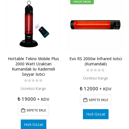
FIRSAT ÜRÜN
Hottable Tekno Mobile Plus
Evo RS 2000w İnfrared Isıtıcı
2000 Watt Uzaktan
(Kumandalı)
Kumandalı Isı Kademeli
Seyyar Isıtıcı
0
5 üzerinden
Ücretsiz Kargo
0
5 üzerinden
₺
12000
Ücretsiz Kargo
+ KDV
₺
19000
+ KDV
SEPETE EKLE
SEPETE EKLE
Hızlı Gözat
Hızlı Gözat