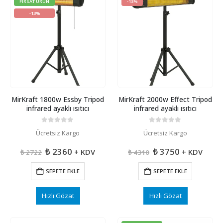
FIRSAT ÜRÜN
-13%
-13%
MirKraft 1800w Essby Tripod
MirKraft 2000w Effect Tripod
infrared ayaklı ısıtıcı
infrared ayaklı ısıtıcı
0
5 üzerinden
0
5 üzerinden
Ücretsiz Kargo
Ücretsiz Kargo
Orijinal
Şu
Orijinal
Şu
₺
2360
₺
3750
+ KDV
+ KDV
₺
2722
₺
4310
fiyat:
andaki
fiyat:
andaki
₺ 2722.
fiyat:
₺ 4310.
fiyat:
SEPETE EKLE
SEPETE EKLE
₺ 2360.
₺ 3750.
Hızlı Gözat
Hızlı Gözat