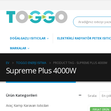
DOĞALGAZLI ISITICILAR
ELEKTRIKLI RADYATÖR PETEK ISITIC
MARKALAR
EV
TOGGO ENERJI ISITMA
PRODUCT TAG -
SUPREME PLUS 4000W
Supreme Plus 4000W
Ürün Kategorileri
Sırala:
Araç Kamp Karavan Isıtıcıları
FIRSAT ÜRÜN