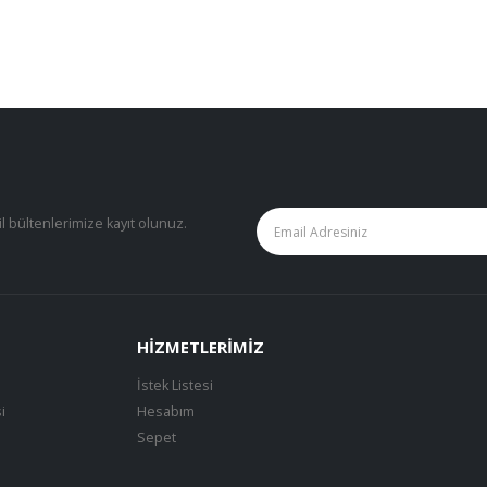
il bültenlerimize kayıt olunuz.
HIZMETLERIMIZ
İstek Listesi
i
Hesabım
Sepet