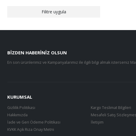
Filitre uygula
BIZDEN HABERINIZ OLSUN
En son ürünlerimiz ve Kampanyalarımız ile ilgili bilgi almak isterseniz Ma
KURUMSAL
Gizlilik Politikası
Kargo Teslimat Bilgileri
Hakkımızda
Mesafeli Satış Sözleşmes
İade ve Geri Ödeme Politikası
İletişim
KVKK Açık Rıza Onay Metni