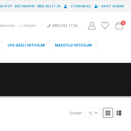
56 47 97
BIZI ARAYIN : 0850 302 17 34
OTURUM AÇ
KAYIT OLMAK
0
kkımızda
İletişim
0850 302 17 34
LPG GAZLI ISITICILAR
MAZOTLU ISITICILAR
Göster: