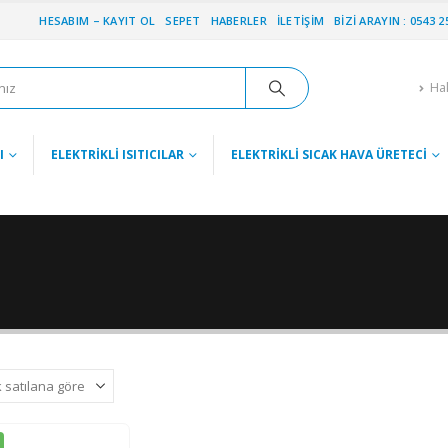
HESABIM – KAYIT OL
SEPET
HABERLER
İLETIŞIM
BIZI ARAYIN : 0543 2
Ha
I
ELEKTRIKLI ISITICILAR
ELEKTRIKLI SICAK HAVA ÜRETECI