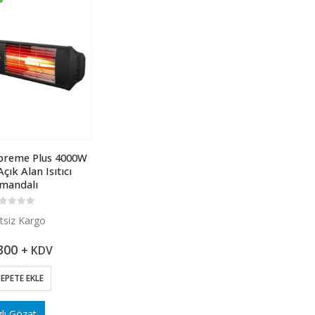
preme Plus 4000W
çık Alan Isıtıcı
mandalı
 üzerinden
tsiz Kargo
300
+ KDV
EPETE EKLE
zlı Gözat