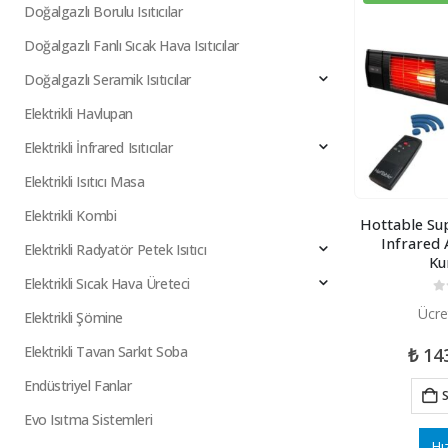
Doğalgazlı Borulu Isıtıcılar
Doğalgazlı Fanlı Sıcak Hava Isıtıcılar
Doğalgazlı Seramik Isıtıcılar
Elektrikli Havlupan
Elektrikli İnfrared Isıtıcılar
Elektrikli Isıtıcı Masa
Elektrikli Kombi
Hottable Su
Infrared A
Elektrikli Radyatör Petek Isıtıcı
Ku
Elektrikli Sıcak Hava Üreteci
0
5
Ücre
Elektrikli Şömine
Elektrikli Tavan Sarkıt Soba
₺
14
Endüstriyel Fanlar
S
Evo Isıtma Sistemleri
Hı