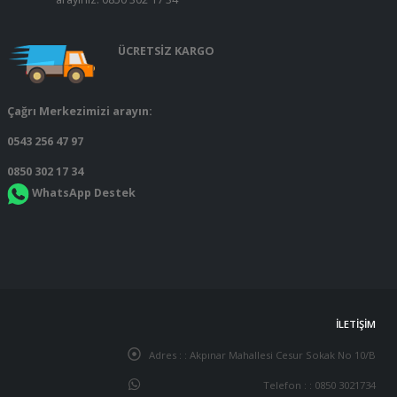
ÜCRETSİZ KARGO
Çağrı Merkezimizi arayın:
0543 256 47 97
0850 302 17 34
WhatsApp Destek
İLETIŞIM
Adres : :
Akpınar Mahallesi Cesur Sokak No 10/B
Telefon : :
0850 3021734