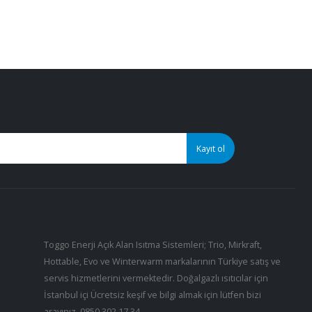
Toggo Enerji Açık Alan Isıtma Sistemleri; Trio, Mirkraft,
Hottable, Evo ve Winterwarm markalarının Türkiye satış ve
servis hizmetlerini vermektedir. Doğalgazlı ısıtıcılar için
İstanbul içi Ücretsiz keşif ve bilgi almak için lütfen bizi
arayınız.
0850 302 17 34