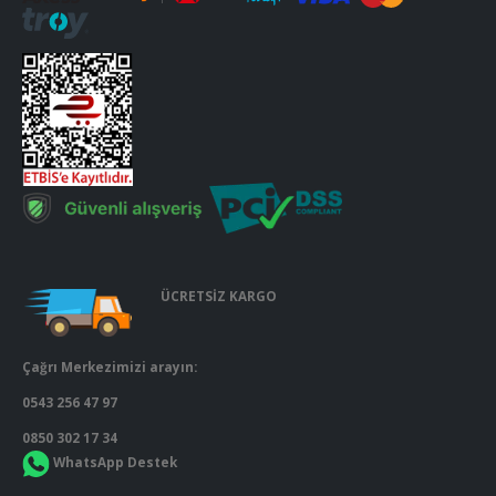
ÜCRETSİZ KARGO
Çağrı Merkezimizi arayın:
0543 256 47 97
0850 302 17 34
WhatsApp Destek