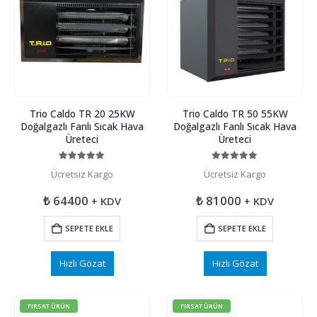
Trio Caldo TR 20 25KW
Trio Caldo TR 50 55KW
Doğalgazlı Fanlı Sıcak Hava
Doğalgazlı Fanlı Sıcak Hava
Üreteci
Üreteci
5.00
5 üzerinden
5.00
5 üzerinden
Ücretsiz Kargo
Ücretsiz Kargo
₺
64400
₺
81000
+ KDV
+ KDV
SEPETE EKLE
SEPETE EKLE
Hızlı Gözat
Hızlı Gözat
FIRSAT ÜRÜN
FIRSAT ÜRÜN