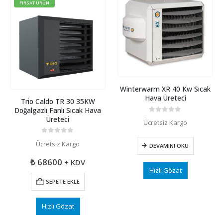
FIRSAT ÜRÜN
Winterwarm XR 40 Kw Sıcak
Hava Üreteci
Trio Caldo TR 30 35KW
Doğalgazlı Fanlı Sıcak Hava
Üreteci
0
5 üzerinden
Ücretsiz Kargo
0
5 üzerinden
Ücretsiz Kargo
DEVAMINI OKU
₺
68600
+ KDV
Hızlı Gözat
SEPETE EKLE
Hızlı Gözat