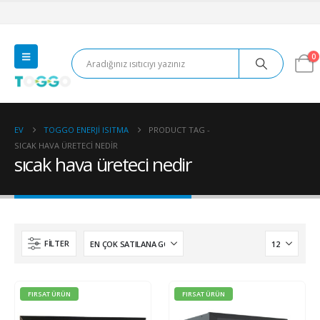
0
EV
TOGGO ENERJI ISITMA
PRODUCT TAG -
SICAK HAVA ÜRETECI NEDIR
sıcak hava üreteci nedir
FILTER
FIRSAT ÜRÜN
FIRSAT ÜRÜN