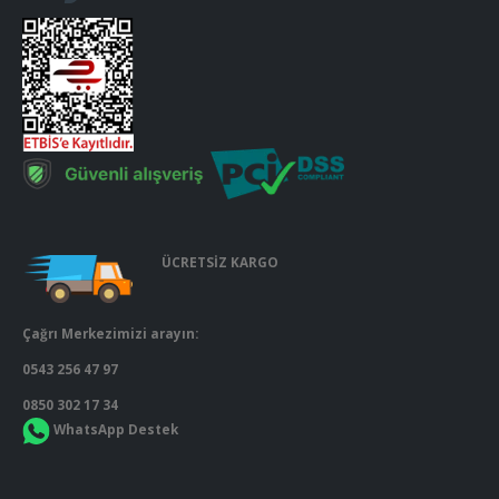
ÜCRETSİZ KARGO
Çağrı Merkezimizi arayın:
0543 256 47 97
0850 302 17 34
WhatsApp Destek