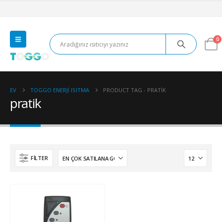
0
EV
TOGGO ENERJI ISITMA
PRODUCT TAG -
PRATIK
pratik
FILTER