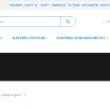
HESABIM – KAYIT OL
SEPET
HABERLER
İLETIŞIM
BIZI ARAYIN : 0543 2
Ha
I
ELEKTRIKLI ISITICILAR
ELEKTRIKLI SICAK HAVA ÜRETECI