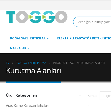
DOĞALGAZLI ISITICILAR
ELEKTRIKLI RADYATÖR PETEK ISITIC
MARKALAR
EV
TOGGO ENERJI ISITMA
PRODUCT TAG -
KURUTMA ALANLARI
Kurutma Alanları
Ürün Kategorileri
Sırala:
Araç Kamp Karavan Isıtıcıları