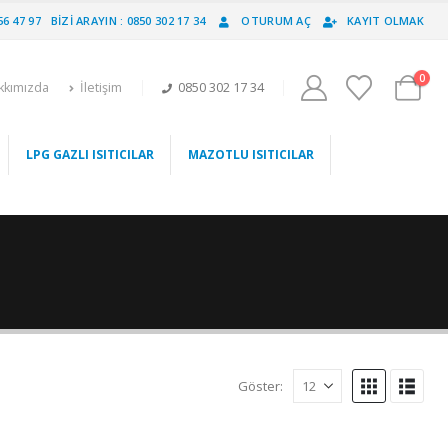
56 47 97
BIZI ARAYIN : 0850 302 17 34
OTURUM AÇ
KAYIT OLMAK
0
kkımızda
İletişim
0850 302 17 34
LPG GAZLI ISITICILAR
MAZOTLU ISITICILAR
Göster: