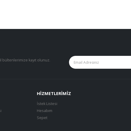
il bültenlerimize kayıt olunuz.
HIZMETLERIMIZ
İstek Listesi
i
Hesabım
Sepet