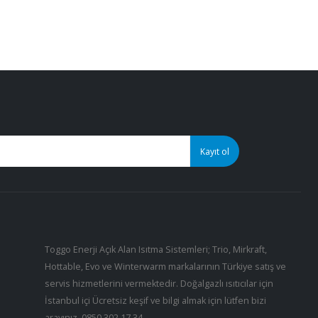
Toggo Enerji Açık Alan Isıtma Sistemleri; Trio, Mirkraft,
Hottable, Evo ve Winterwarm markalarının Türkiye satış ve
servis hizmetlerini vermektedir. Doğalgazlı ısıtıcılar için
İstanbul içi Ücretsiz keşif ve bilgi almak için lütfen bizi
arayınız.
0850 302 17 34