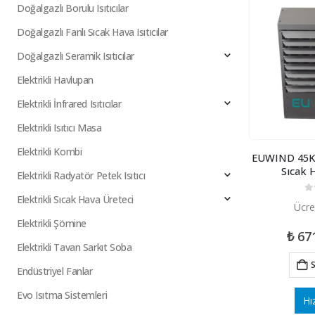
Doğalgazlı Borulu Isıtıcılar
Doğalgazlı Fanlı Sıcak Hava Isıtıcılar
Doğalgazlı Seramik Isıtıcılar
Elektrikli Havlupan
Elektrikli İnfrared Isıtıcılar
Elektrikli Isıtıcı Masa
Elektrikli Kombi
EUWIND 45Kw
Sıcak 
Elektrikli Radyatör Petek Isıtıcı
Elektrikli Sıcak Hava Üreteci
0
5
Ücre
Elektrikli Şömine
₺
67
Elektrikli Tavan Sarkıt Soba
S
Endüstriyel Fanlar
Evo Isıtma Sistemleri
Hı