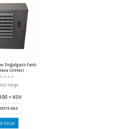
 Doğalgazlı Fanlı
Hava Üreteci
 üzerinden
tsiz Kargo
100
+ KDV
EPETE EKLE
zlı Gözat