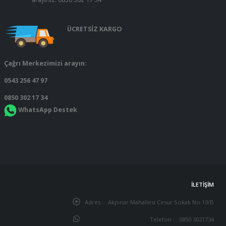
ÜCRETSİZ KARGO
Çağrı Merkezimizi arayın:
0543 256 47 97
0850 302 17 34
WhatsApp Destek
İLETIŞIM
Adres : :
Akpınar Mahallesi Cesur Sokak No 10/B
Telefon : :
0850 3021734