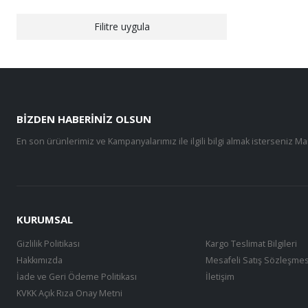
Filitre uygula
BIZDEN HABERINIZ OLSUN
En son ürünlerimiz ve Kampanyalarımız ile ilgili bilgi almak isterseniz Ma
KURUMSAL
Gizlilik Politikası
Kargo Teslimat Bilgileri
Hakkımızda
Mesafeli Satış Sözleşmes
İade ve Geri Ödeme Politikası
İletişim
KVKK Açık Rıza Onay Metni