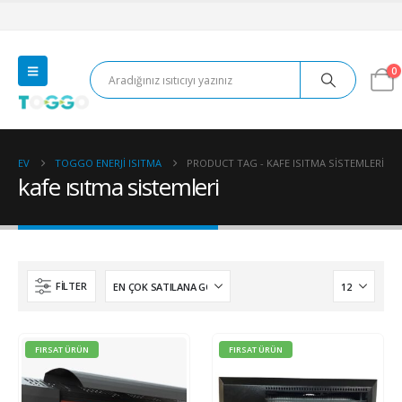
0
EV
TOGGO ENERJI ISITMA
PRODUCT TAG -
KAFE ISITMA SISTEMLERI
kafe ısıtma sistemleri
FILTER
FIRSAT ÜRÜN
FIRSAT ÜRÜN