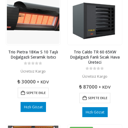
Trio Pietra 18Kw S 10 Taşlı
Trio Caldo TR 60 65KW
Doğalgazlı Seramik Isıtıcı
Doğalgazlı Fanlı Sıcak Hava
Üreteci
0
5 üzerinden
Ücretsiz Kargo
0
5 üzerinden
Ücretsiz Kargo
₺
30000
+ KDV
₺
87000
+ KDV
SEPETE EKLE
SEPETE EKLE
Hızlı Gözat
Hızlı Gözat