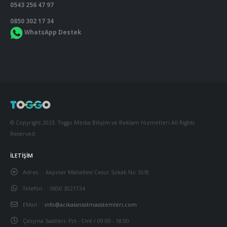
0543 256 47 97
0850 302 17 34
WhatsApp Destek
© Copyright 2023. Toggo Media Bilişim ve Reklam Hizmetleri All Rights
Reserved.
İLETIŞIM
Adres : :
Akpınar Mahallesi Cesur Sokak No 10/B
Telefon : :
0850 3021734
EMail : :
info@acikalanisitmasistemleri.com
Çalışma Saatleri:
Pzt - Cmt / 09:00 - 18:00