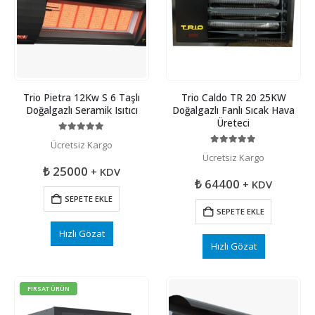
Trio Pietra 12Kw S 6 Taşlı
Trio Caldo TR 20 25KW
Doğalgazlı Seramik Isıtıcı
Doğalgazlı Fanlı Sıcak Hava
Üreteci
5.00
5 üzerinden
Ücretsiz Kargo
5.00
5 üzerinden
Ücretsiz Kargo
₺
25000
+ KDV
₺
64400
+ KDV
SEPETE EKLE
SEPETE EKLE
Hızlı Gözat
Hızlı Gözat
FIRSAT ÜRÜN