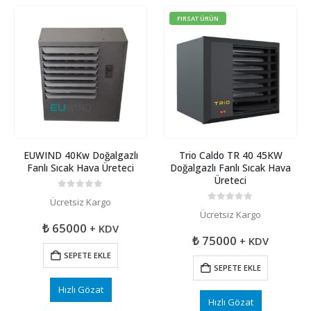
FIRSAT ÜRÜN
EUWIND 40Kw Doğalgazlı
Trio Caldo TR 40 45KW
Fanlı Sıcak Hava Üreteci
Doğalgazlı Fanlı Sıcak Hava
Üreteci
0
5 üzerinden
Ücretsiz Kargo
0
5 üzerinden
Ücretsiz Kargo
₺
65000
+ KDV
₺
75000
+ KDV
SEPETE EKLE
SEPETE EKLE
Hızlı Gözat
Hızlı Gözat