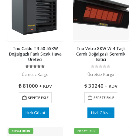
Trio Caldo TR 50 55KW
Trio Vetro 8KW W 4 Taşlı
Doğalgazlı Fanlı Sıcak Hava
Camlı Doğalgazlı Seramik
Üreteci
Isıtıcı
5.00
5 üzerinden
0
5 üzerinden
Ücretsiz Kargo
Ücretsiz Kargo
₺
81000
₺
30240
+ KDV
+ KDV
SEPETE EKLE
SEPETE EKLE
Hızlı Gözat
Hızlı Gözat
FIRSAT ÜRÜN
FIRSAT ÜRÜN