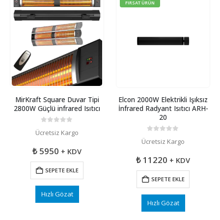
FIRSAT ÜRÜN
MirKraft Square Duvar Tipi
Elcon 2000W Elektrikli Işıksız
2800W Güçlü infrared Isıtıcı
İnfrared Radyant Isıtıcı ARH-
20
0
5 üzerinden
Ücretsiz Kargo
0
5 üzerinden
Ücretsiz Kargo
₺
5950
+ KDV
₺
11220
+ KDV
SEPETE EKLE
SEPETE EKLE
Hızlı Gözat
Hızlı Gözat