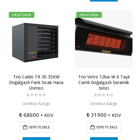
FIRSAT ÜRÜN
FIRSAT ÜRÜN
Trio Caldo TR 30 35KW
Trio Vetro 12kw W 6 Taşlı
Doğalgazlı Fanlı Sıcak Hava
Camlı Doğalgazlı Seramik
Üreteci
Isıtıcı
0
5 üzerinden
0
5 üzerinden
Ücretsiz Kargo
Ücretsiz Kargo
₺
68600
₺
31900
+ KDV
+ KDV
SEPETE EKLE
SEPETE EKLE