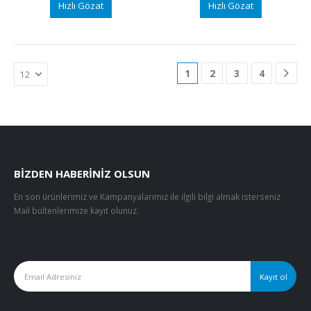
Hızlı Gözat
Hızlı Gözat
1
2
3
4
BIZDEN HABERINIZ OLSUN
En son ürünlerimiz ve Kampanyalarımız ile ilgili bilgi almak isterseniz
Mail bültenlerimize kayıt olunuz.