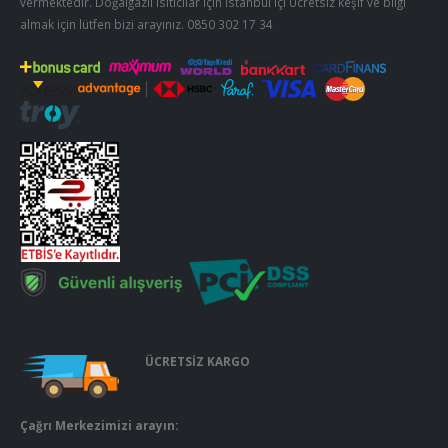
vermektedir. Doğalgazlı ısıtıcılar için İstanbul içi Ücretsiz keşif ve bilgi
almak için lütfen bizi arayınız.
0850 302 17 34
ÜCRETSİZ KARGO
Çağrı Merkezimizi arayın: