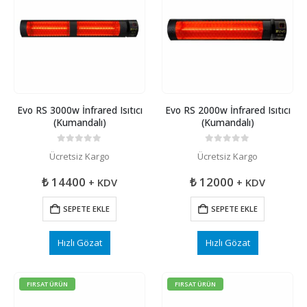
Evo RS 3000w İnfrared Isıtıcı
Evo RS 2000w İnfrared Isıtıcı
(Kumandalı)
(Kumandalı)
0
5 üzerinden
0
5 üzerinden
Ücretsiz Kargo
Ücretsiz Kargo
₺
14400
₺
12000
+ KDV
+ KDV
SEPETE EKLE
SEPETE EKLE
Hızlı Gözat
Hızlı Gözat
FIRSAT ÜRÜN
FIRSAT ÜRÜN