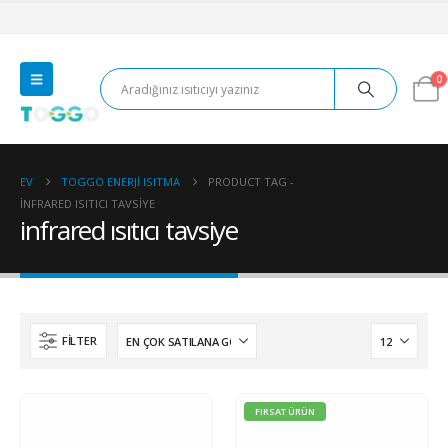
0
EV
TOGGO ENERJI ISITMA
PRODUCT TAG -
INFRARED ISITICI TAVSIYE
infrared ısıtıcı tavsiye
FILTER
FIRSAT ÜRÜN