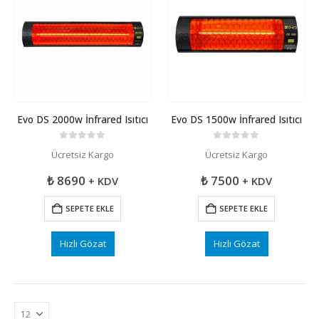
Evo DS 2000w İnfrared Isıtıcı
Evo DS 1500w İnfrared Isıtıcı
0
5 üzerinden
0
5 üzerinden
Ücretsiz Kargo
Ücretsiz Kargo
₺
8690
₺
7500
+ KDV
+ KDV
SEPETE EKLE
SEPETE EKLE
Hızlı Gözat
Hızlı Gözat