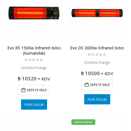
Evo RS 1500w İnfrared Isıtıcı
Evo DS 3000w İnfrared Isıtıcı
(Kumandalı)
0
5 üzerinden
Ücretsiz Kargo
0
5 üzerinden
Ücretsiz Kargo
₺
10500
+ KDV
₺
10320
+ KDV
SEPETE EKLE
SEPETE EKLE
Hızlı Gözat
Hızlı Gözat
FIRSAT ÜRÜN