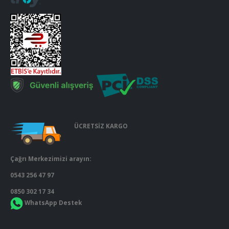
ÜCRETSİZ KARGO
Çağrı Merkezimizi arayın:
0543 256 47 97
0850 302 17 34
WhatsApp Destek