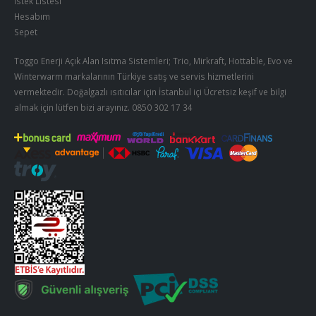
İstek Listesi
Hesabım
Sepet
Toggo Enerji Açık Alan Isıtma Sistemleri; Trio, Mirkraft, Hottable, Evo ve
Winterwarm markalarının Türkiye satış ve servis hizmetlerini
vermektedir. Doğalgazlı ısıtıcılar için İstanbul içi Ücretsiz keşif ve bilgi
almak için lütfen bizi arayınız.
0850 302 17 34