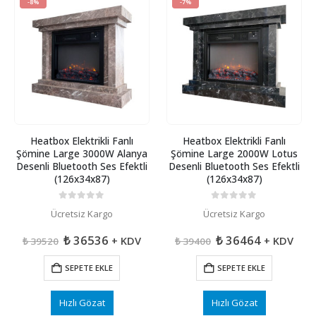
-8%
-7%
Heatbox Elektrikli Fanlı
Heatbox Elektrikli Fanlı
Şömine Large 3000W Alanya
Şömine Large 2000W Lotus
Desenli Bluetooth Ses Efektli
Desenli Bluetooth Ses Efektli
(126x34x87)
(126x34x87)
0
5 üzerinden
0
5 üzerinden
Ücretsiz Kargo
Ücretsiz Kargo
Orijinal
Şu
Orijinal
Şu
₺
36536
₺
36464
+ KDV
+ KDV
₺
39520
₺
39400
fiyat:
andaki
fiyat:
andaki
₺ 39520.
fiyat:
₺ 39400.
fiyat:
SEPETE EKLE
SEPETE EKLE
₺ 36536.
₺ 36464.
Hızlı Gözat
Hızlı Gözat