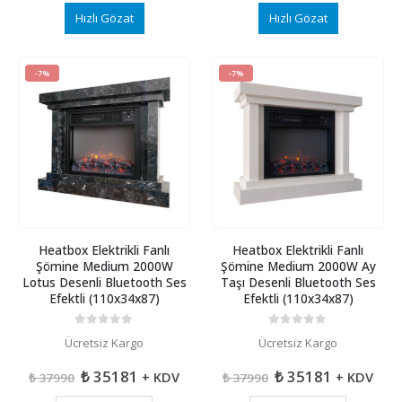
Hızlı Gözat
Hızlı Gözat
-7%
-7%
Heatbox Elektrikli Fanlı
Heatbox Elektrikli Fanlı
Şömine Medium 2000W
Şömine Medium 2000W Ay
Lotus Desenli Bluetooth Ses
Taşı Desenli Bluetooth Ses
Efektli (110x34x87)
Efektli (110x34x87)
0
5 üzerinden
0
5 üzerinden
Ücretsiz Kargo
Ücretsiz Kargo
Orijinal
Şu
Orijinal
Şu
₺
35181
₺
35181
+ KDV
+ KDV
₺
37990
₺
37990
fiyat:
andaki
fiyat:
andaki