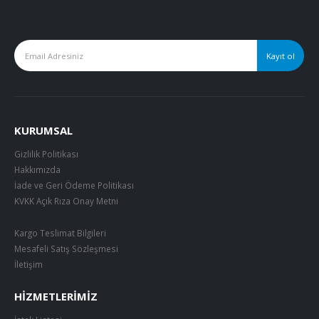
KURUMSAL
Gizlilik Politikası
Hakkımızda
İade ve Geri Ödeme Politikası
KVKK Açık Rıza Onay Metni
Kargo Teslimat Bilgileri
Mesafeli Satış Sözleşmesi
İletişim
HIZMETLERIMIZ