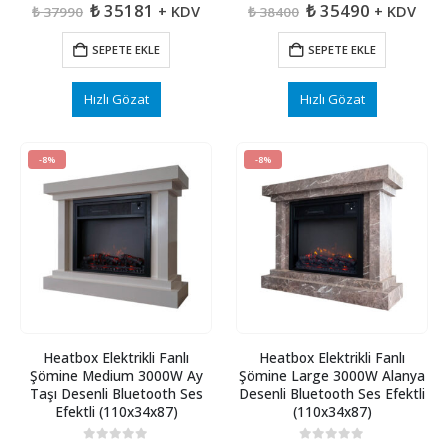
Orijinal
Şu
Orijinal
Şu
₺
35181
₺
35490
+ KDV
+ KDV
₺
37990
₺
38400
fiyat:
andaki
fiyat:
andaki
₺ 37990.
fiyat:
₺ 38400.
fiyat:
SEPETE EKLE
SEPETE EKLE
₺ 35181.
₺ 35490.
Hızlı Gözat
Hızlı Gözat
-8%
-8%
Heatbox Elektrikli Fanlı
Heatbox Elektrikli Fanlı
Şömine Medium 3000W Ay
Şömine Large 3000W Alanya
Taşı Desenli Bluetooth Ses
Desenli Bluetooth Ses Efektli
Efektli (110x34x87)
(110x34x87)