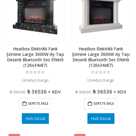
Heatbox Elektrikli Fanlı
Heatbox Elektrikli Fanlı
Şömine Large 3000W Ay Taşı
Şömine Large 3000W Ay Taşı
Desenli Bluetooth Ses Efektli
Desenli Bluetooth Ses Efektli
(126x34x87)
(126x34x87)
0
5 üzerinden
0
5 üzerinden
Ücretsiz Kargo
Ücretsiz Kargo
Orijinal
Şu
Orijinal
Şu
₺
36536
₺
36536
+ KDV
+ KDV
₺
39520
₺
39520
fiyat:
andaki
fiyat:
andaki
₺ 39520.
fiyat:
₺ 39520.
fiyat:
SEPETE EKLE
SEPETE EKLE
₺ 36536.
₺ 36536.
Hızlı Gözat
Hızlı Gözat