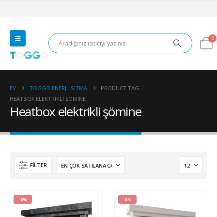
0
EV
TOGGO ENERJI ISITMA
PRODUCT TAG -
HEATBOX ELEKTRIKLI ŞÖMINE
Heatbox elektrikli şömine
FILTER
-8%
-8%