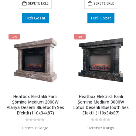
₺ 37990.
fiyat:
₺ 37990.
fiyat:
SEPETE EKLE
SEPETE EKLE
₺ 35181.
₺ 35181.
Hızlı Gözat
Hızlı Gözat
-7%
-8%
Heatbox Elektrikli Fanlı
Heatbox Elektrikli Fanlı
Şömine Medium 2000W
Şömine Medium 3000W
Alanya Desenli Bluetooth Ses
Lotus Desenli Bluetooth Ses
Efektli (110x34x87)
Efektli (110x34x87)
0
5 üzerinden
0
5 üzerinden
Ücretsiz Kargo
Ücretsiz Kargo