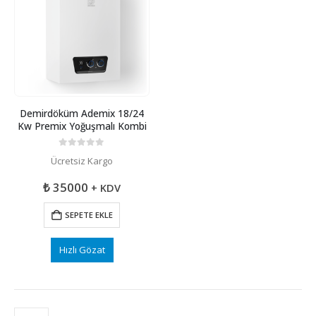
Demirdöküm Ademix 18/24
Kw Premix Yoğuşmalı Kombi
0
5 üzerinden
Ücretsiz Kargo
₺
35000
+ KDV
SEPETE EKLE
Hızlı Gözat