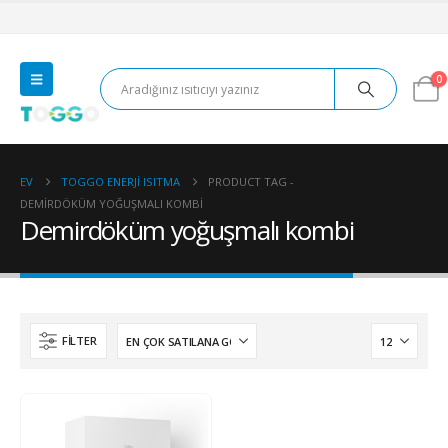
0
EV
TOGGO ENERJI ISITMA
PRODUCT TAG -
DEMIRDÖKÜM YOĞUŞMALI KOMBI
Demirdöküm yoğuşmalı kombi
FILTER