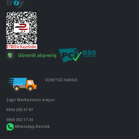
ÜCRETSİZ KARGO
Çağrı Merkezimizi arayın:
0543 256 47 97
0850 302 17 34
WhatsApp Destek