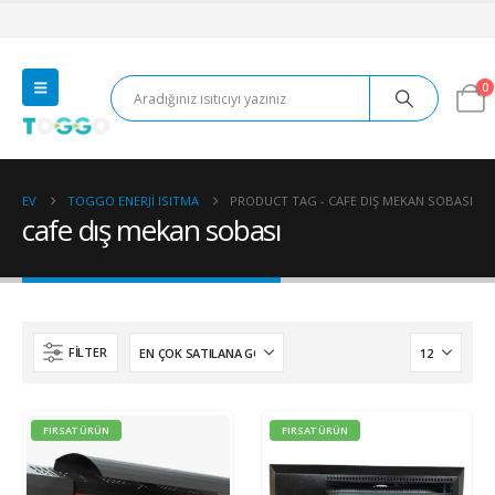
0
EV
TOGGO ENERJI ISITMA
PRODUCT TAG -
CAFE DIŞ MEKAN SOBASI
cafe dış mekan sobası
FILTER
FIRSAT ÜRÜN
FIRSAT ÜRÜN