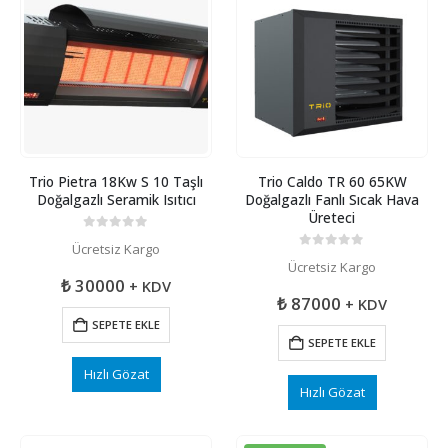
Trio Pietra 18Kw S 10 Taşlı
Trio Caldo TR 60 65KW
Doğalgazlı Seramik Isıtıcı
Doğalgazlı Fanlı Sıcak Hava
Üreteci
0
5 üzerinden
Ücretsiz Kargo
0
5 üzerinden
Ücretsiz Kargo
₺
30000
+ KDV
₺
87000
+ KDV
SEPETE EKLE
SEPETE EKLE
Hızlı Gözat
Hızlı Gözat