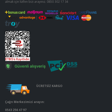
almak için lütfen bizi arayınız.
0850 302 17 34
ÜCRETSİZ KARGO
Çağrı Merkezimizi arayın:
0543 256 47 97