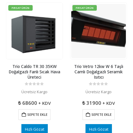
FIRSAT ÜRÜN
FIRSAT ÜRÜN
Trio Caldo TR 30 35KW
Trio Vetro 12kw W 6 Taşlı
Doğalgazlı Fanlı Sıcak Hava
Camlı Doğalgazlı Seramik
Üreteci
Isıtıcı
0
5 üzerinden
0
5 üzerinden
Ücretsiz Kargo
Ücretsiz Kargo
₺
68600
₺
31900
+ KDV
+ KDV
SEPETE EKLE
SEPETE EKLE
Hızlı Gözat
Hızlı Gözat