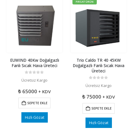
FIRSAT ÜRÜN
EUWIND 40Kw Doğalgazlı
Trio Caldo TR 40 45KW
Fanlı Sıcak Hava Üreteci
Doğalgazlı Fanlı Sıcak Hava
Üreteci
0
5 üzerinden
Ücretsiz Kargo
0
5 üzerinden
Ücretsiz Kargo
₺
65000
+ KDV
₺
75000
+ KDV
SEPETE EKLE
SEPETE EKLE
Hızlı Gözat
Hızlı Gözat