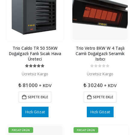
Trio Caldo TR 50 55KW
Trio Vetro 8KW W 4 Taşlı
Doğalgazlı Fanlı Sıcak Hava
Camlı Doğalgazlı Seramik
Üreteci
Isıtıcı
5.00
5 üzerinden
0
5 üzerinden
Ücretsiz Kargo
Ücretsiz Kargo
₺
81000
₺
30240
+ KDV
+ KDV
SEPETE EKLE
SEPETE EKLE
Hızlı Gözat
Hızlı Gözat
FIRSAT ÜRÜN
FIRSAT ÜRÜN