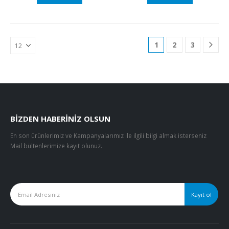
1
2
3
BIZDEN HABERINIZ OLSUN
En son ürünlerimiz ve Kampanyalarımız ile ilgili bilgi almak isterseniz
Mail bültenlerimize kayıt olunuz.