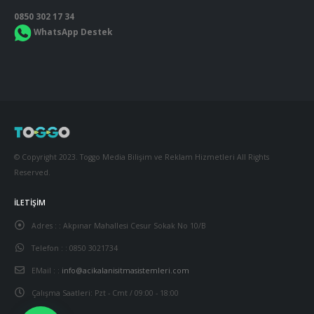
0850 302 17 34
WhatsApp Destek
© Copyright 2023. Toggo Media Bilişim ve Reklam Hizmetleri All Rights
Reserved.
İLETIŞIM
Adres : :
Akpınar Mahallesi Cesur Sokak No 10/B
Telefon : :
0850 3021734
EMail : :
info@acikalanisitmasistemleri.com
Çalışma Saatleri:
Pzt - Cmt / 09:00 - 18:00