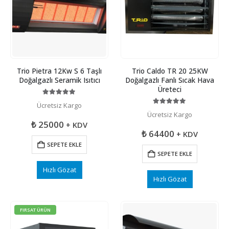
Trio Pietra 12Kw S 6 Taşlı
Trio Caldo TR 20 25KW
Doğalgazlı Seramik Isıtıcı
Doğalgazlı Fanlı Sıcak Hava
Üreteci
5.00
5 üzerinden
Ücretsiz Kargo
5.00
5 üzerinden
Ücretsiz Kargo
₺
25000
+ KDV
₺
64400
+ KDV
SEPETE EKLE
SEPETE EKLE
Hızlı Gözat
Hızlı Gözat
FIRSAT ÜRÜN