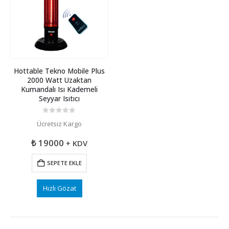
Hottable Tekno Mobile Plus
2000 Watt Uzaktan
Kumandalı Isı Kademeli
Seyyar Isıtıcı
0
5 üzerinden
Ücretsiz Kargo
₺
19000
+ KDV
SEPETE EKLE
Hızlı Gözat