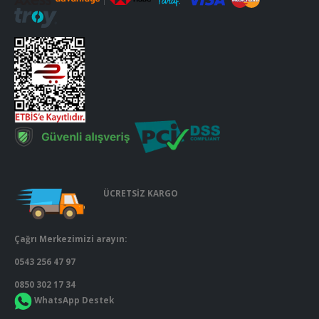
ÜCRETSİZ KARGO
Çağrı Merkezimizi arayın:
0543 256 47 97
0850 302 17 34
WhatsApp Destek