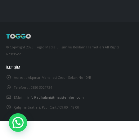
© Copyright 2023. Toggo Media Bilişim ve Reklam Hizmetleri All Rights
Reserved.
İLETIŞIM
Adres : :
Akpınar Mahallesi Cesur Sokak No 10/B
Telefon : :
0850 3021734
EMail : :
info@acikalanisitmasistemleri.com
Çalışma Saatleri:
Pzt - Cmt / 09:00 - 18:00