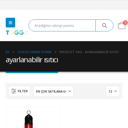
0
EV
TOGGO ENERJI ISITMA
PRODUCT TAG -
AYARLANABILIR ISITICI
ayarlanabilir ısıtıcı
FILTER