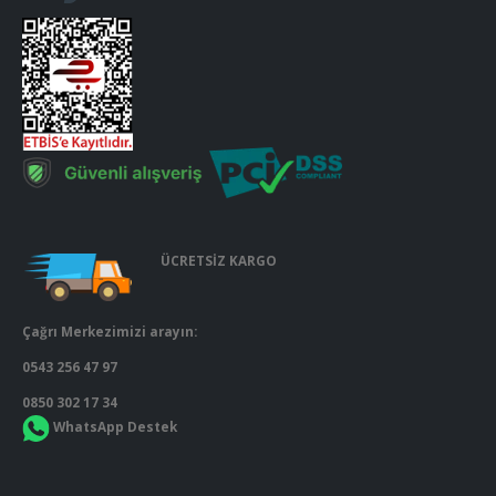
ÜCRETSİZ KARGO
Çağrı Merkezimizi arayın:
0543 256 47 97
0850 302 17 34
WhatsApp Destek