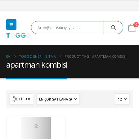
0
EV
TOGGO ENERJI ISITMA
PRODUCT TAG -
APARTMAN KOMBISI
apartman kombisi
FILTER