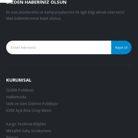
BIZDEN HABERINIZ OLSUN
En son ürünlerimiz ve Kampanyalarımız ile ilgili bilgi almak isterseniz
Mail bültenlerimize kayıt olunuz.
KURUMSAL
Gizlilik Politikası
Hakkımızda
İade ve Geri Ödeme Politikası
KVKK Açık Rıza Onay Metni
Kargo Teslimat Bilgileri
Mesafeli Satış Sözleşmesi
İletişim