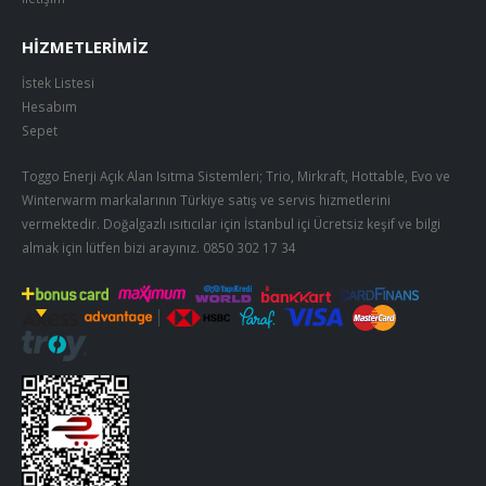
HIZMETLERIMIZ
İstek Listesi
Hesabım
Sepet
Toggo Enerji Açık Alan Isıtma Sistemleri; Trio, Mirkraft, Hottable, Evo ve
Winterwarm markalarının Türkiye satış ve servis hizmetlerini
vermektedir. Doğalgazlı ısıtıcılar için İstanbul içi Ücretsiz keşif ve bilgi
almak için lütfen bizi arayınız.
0850 302 17 34