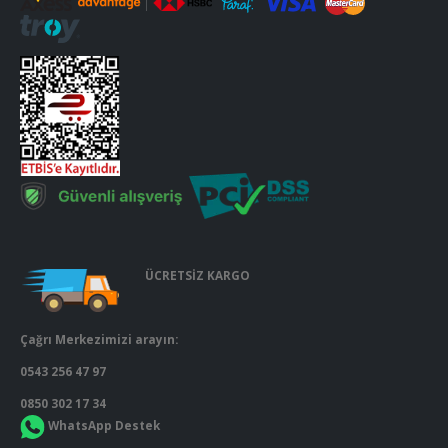
ÜCRETSİZ KARGO
Çağrı Merkezimizi arayın:
0543 256 47 97
0850 302 17 34
WhatsApp Destek