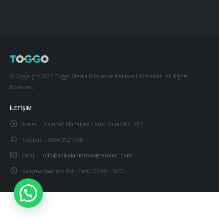
© Copyright 2023. Toggo Media Bilişim ve Reklam Hizmetleri All Rights
Reserved.
İLETIŞIM
Adres : :
Akpınar Mahallesi Cesur Sokak No 10/B
Telefon : :
0850 3021734
EMail : :
info@acikalanisitmasistemleri.com
Çalışma Saatleri:
Pzt - Cmt / 09:00 - 18:00