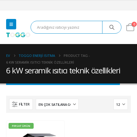
0
EV
TOGGO ENERJI ISITMA
PRODUCT TAG -
6 KW SERAMIK ISITICI TEKNIK ÖZELLIKLERI
6 kW seramik ısıtıcı teknik özellikleri
FILTER
FIRSAT ÜRÜN