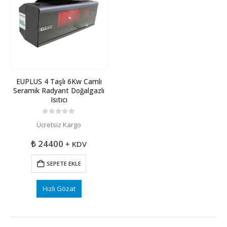
EUPLUS 4 Taşlı 6Kw Camlı
Seramik Radyant Doğalgazlı
Isıtıcı
0
5 üzerinden
Ücretsiz Kargo
₺
24400
+ KDV
SEPETE EKLE
Hızlı Gözat