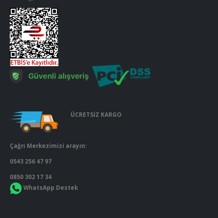
ÜCRETSİZ KARGO
Çağrı Merkezimizi arayın:
0543 256 47 97
0850 302 17 34
WhatsApp Destek