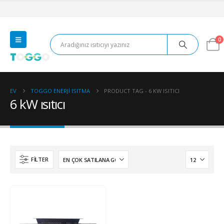
0
EV
TOGGO ENERJI ISITMA
PRODUCT TAG -
6 KW ISITICI
6 kW ısıtıcı
FILTER