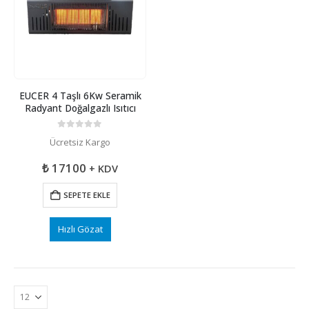
EUCER 4 Taşlı 6Kw Seramik
Radyant Doğalgazlı Isıtıcı
0
5 üzerinden
Ücretsiz Kargo
₺
17100
+ KDV
SEPETE EKLE
Hızlı Gözat