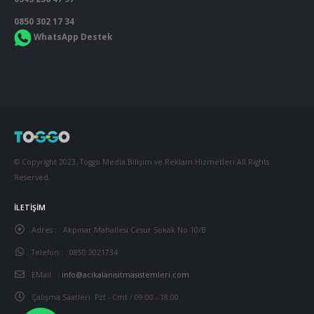
0850 302 17 34
WhatsApp Destek
© Copyright 2023. Toggo Media Bilişim ve Reklam Hizmetleri All Rights
Reserved.
İLETIŞIM
Adres : :
Akpınar Mahallesi Cesur Sokak No 10/B
Telefon : :
0850 3021734
EMail : :
info@acikalanisitmasistemleri.com
Çalışma Saatleri:
Pzt - Cmt / 09:00 - 18:00