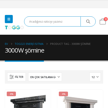
0
EV
TOGGO ENERJI ISITMA
PRODUCT TAG -
3000W ŞÖMINE
3000W şömine
FILTER
-8%
-8%