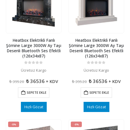
Heatbox Elektrikli Fanlı
Heatbox Elektrikli Fanlı
Şömine Large 3000W Ay Taşı
Şömine Large 3000W Ay Taşı
Desenli Bluetooth Ses Efektli
Desenli Bluetooth Ses Efektli
(126x34x87)
(126x34x87)
0
5 üzerinden
0
5 üzerinden
Ücretsiz Kargo
Ücretsiz Kargo
Orijinal
Şu
Orijinal
Şu
₺
36536
₺
36536
+ KDV
+ KDV
₺
39520
₺
39520
fiyat:
andaki
fiyat:
andaki
₺ 39520.
fiyat:
₺ 39520.
fiyat:
SEPETE EKLE
SEPETE EKLE
₺ 36536.
₺ 36536.
Hızlı Gözat
Hızlı Gözat
-8%
-8%