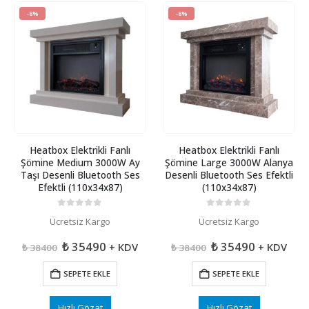
-8%
-8%
Heatbox Elektrikli Fanlı
Heatbox Elektrikli Fanlı
Şömine Medium 3000W Ay
Şömine Large 3000W Alanya
Taşı Desenli Bluetooth Ses
Desenli Bluetooth Ses Efektli
Efektli (110x34x87)
(110x34x87)
0
5 üzerinden
0
5 üzerinden
Ücretsiz Kargo
Ücretsiz Kargo
Orijinal
Şu
Orijinal
Şu
₺
35490
₺
35490
+ KDV
+ KDV
₺
38400
₺
38400
fiyat:
andaki
fiyat:
andaki
₺ 38400.
fiyat:
₺ 38400.
fiyat:
SEPETE EKLE
SEPETE EKLE
₺ 35490.
₺ 35490.
Hızlı Gözat
Hızlı Gözat