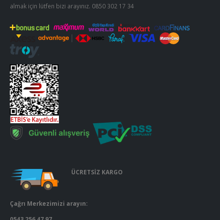
almak için lütfen bizi arayınız.
0850 302 17 34
ÜCRETSİZ KARGO
Çağrı Merkezimizi arayın:
0543 256 47 97