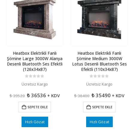
Heatbox Elektrikli Fanlı
Heatbox Elektrikli Fanlı
Şömine Large 3000W Alanya
Şömine Medium 3000W
Desenli Bluetooth Ses Efektli
Lotus Desenli Bluetooth Ses
(126x34x87)
Efektli (110x34x87)
0
5 üzerinden
0
5 üzerinden
Ücretsiz Kargo
Ücretsiz Kargo
Orijinal
Şu
Orijinal
Şu
₺
36536
₺
35490
+ KDV
+ KDV
₺
39520
₺
38400
fiyat:
andaki
fiyat:
andaki
₺ 39520.
fiyat:
₺ 38400.
fiyat:
SEPETE EKLE
SEPETE EKLE
₺ 36536.
₺ 35490.
Hızlı Gözat
Hızlı Gözat