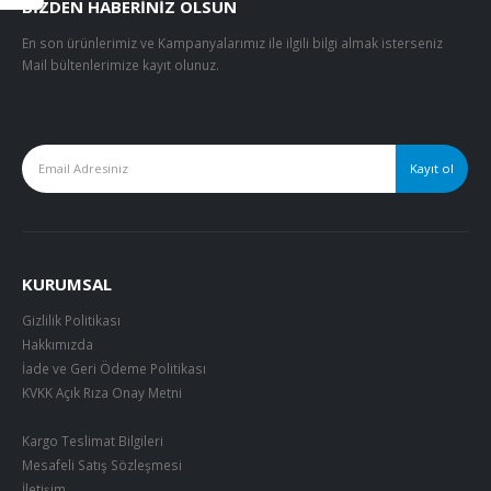
BIZDEN HABERINIZ OLSUN
En son ürünlerimiz ve Kampanyalarımız ile ilgili bilgi almak isterseniz
Mail bültenlerimize kayıt olunuz.
KURUMSAL
Gizlilik Politikası
Hakkımızda
İade ve Geri Ödeme Politikası
KVKK Açık Rıza Onay Metni
Kargo Teslimat Bilgileri
Mesafeli Satış Sözleşmesi
İletişim