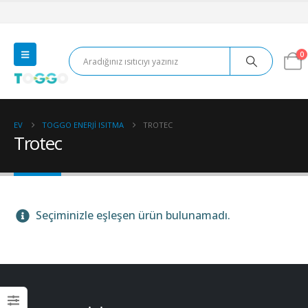
0
EV
TOGGO ENERJI ISITMA
TROTEC
Trotec
Seçiminizle eşleşen ürün bulunamadı.