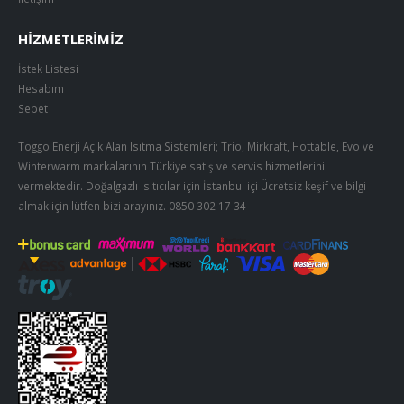
HIZMETLERIMIZ
İstek Listesi
Hesabım
Sepet
Toggo Enerji Açık Alan Isıtma Sistemleri; Trio, Mirkraft, Hottable, Evo ve
Winterwarm markalarının Türkiye satış ve servis hizmetlerini
vermektedir. Doğalgazlı ısıtıcılar için İstanbul içi Ücretsiz keşif ve bilgi
almak için lütfen bizi arayınız.
0850 302 17 34