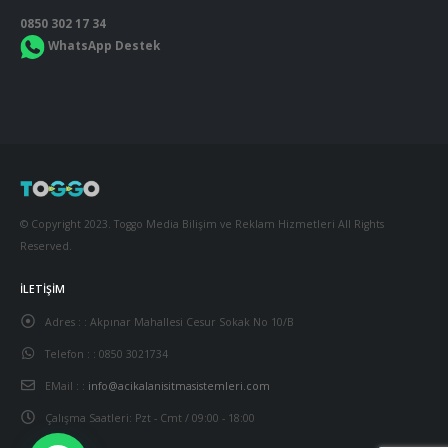
0850 302 17 34
WhatsApp Destek
© Copyright 2023. Toggo Media Bilişim ve Reklam Hizmetleri All Rights
Reserved.
İLETIŞIM
Adres : :
Akpınar Mahallesi Cesur Sokak No 10/B
Telefon : :
0850 3021734
EMail : :
info@acikalanisitmasistemleri.com
Trio Pietra 12Kw S 6 Taşlı D
Çalışma Saatleri:
Pzt - Cmt / 09:00 - 18:00
Seramik Isıtıcı