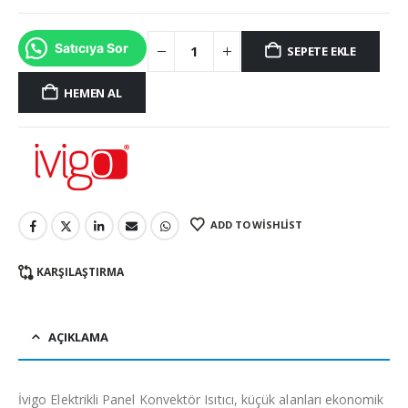
Satıcıya Sor
SEPETE EKLE
HEMEN AL
ADD TO WISHLIST
KARŞILAŞTIRMA
AÇIKLAMA
İvigo Elektrikli Panel Konvektör Isıtıcı, küçük alanları ekonomik