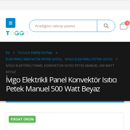
0
EV
TOGGO ENERJI ISITMA
ELEKTRIKLI RADYATÖR PETEK ISITICI
,
İVIGO ELEKTRIKLI PETEK ISITICI
İVIGO ELEKTRIKLI PANEL KONVEKTÖR ISITICI PETEK MANUEL 500 WATT
BEYAZ
İvigo Elektrikli Panel Konvektör Isıtıcı
Petek Manuel 500 Watt Beyaz
FIRSAT ÜRÜN