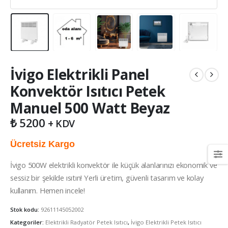
İvigo Elektrikli Panel
Konvektör Isıtıcı Petek
Manuel 500 Watt Beyaz
₺
5200
+ KDV
Ücretsiz Kargo
İvigo 500W elektrikli konvektör ile küçük alanlarınızı ekonomik ve
sessiz bir şekilde ısıtın! Yerli üretim, güvenli tasarım ve kolay
kullanım. Hemen incele!
Stok kodu:
92611145052002
Kategoriler:
Elektrikli Radyatör Petek Isıtıcı
,
İvigo Elektrikli Petek Isıtıcı