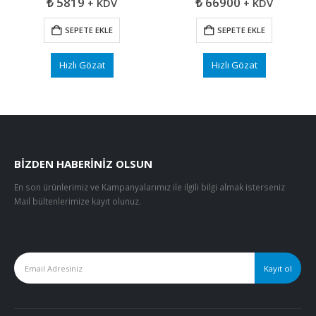
₺
5819
₺
66900
+ KDV
+ KDV
SEPETE EKLE
SEPETE EKLE
Hızlı Gözat
Hızlı Gözat
BIZDEN HABERINIZ OLSUN
En son ürünlerimiz ve Kampanyalarımız ile ilgili bilgi almak isterseniz
Mail bültenlerimize kayıt olunuz.