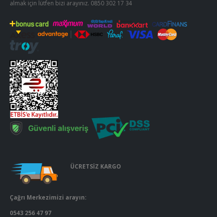
almak için lütfen bizi arayınız.
0850 302 17 34
ÜCRETSİZ KARGO
Çağrı Merkezimizi arayın:
0543 256 47 97