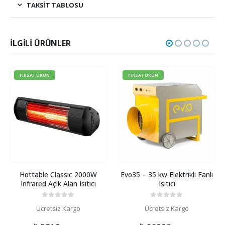
TAKSIT TABLOSU
İLGILI ÜRÜNLER
FIRSAT ÜRÜN
FIRSAT ÜRÜN
Hottable Classic 2000W
Evo35 – 35 kw Elektrikli Fanlı
Infrared Açık Alan Isıtıcı
Isıtıcı
0
5 üzerinden
0
5 üzerinden
Ücretsiz Kargo
Ücretsiz Kargo