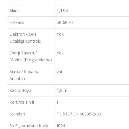
Akım
1,13 A
Frekans
50-60 Hz
Elektronik Oda
Yok
Sıcaklığı Kontrolü
Enerji Tasarruf
Yok
Modülü(Programlama)
Açma / Kapama
var
Anahtarı
Kablo Boyu
1,8 m
Koruma sınıfı
I
Standart
TS 5107 EN 60335-2-30
Su Sıçramasına Karşı
IP24