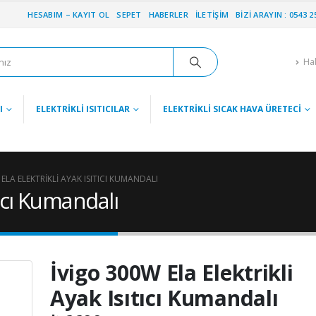
HESABIM – KAYIT OL
SEPET
HABERLER
İLETIŞIM
BIZI ARAYIN : 0543 2
Ha
I
ELEKTRIKLI ISITICILAR
ELEKTRIKLI SICAK HAVA ÜRETECI
ELA ELEKTRIKLI AYAK ISITICI KUMANDALI
tıcı Kumandalı
İvigo 300W Ela Elektrikli
Ayak Isıtıcı Kumandalı