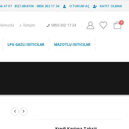
56 47 97
BIZI ARAYIN : 0850 302 17 34
OTURUM AÇ
KAYIT OLMAK
0
kkımızda
İletişim
0850 302 17 34
LPG GAZLI ISITICILAR
MAZOTLU ISITICILAR
Kredi Kartına Taksit