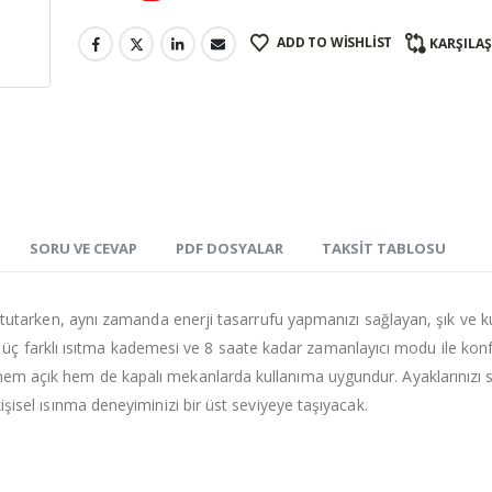
ADD TO WISHLIST
KARŞILA
SORU VE CEVAP
PDF DOSYALAR
TAKSIT TABLOSU
ık tutarken, aynı zamanda enerji tasarrufu yapmanızı sağlayan, şık ve kul
ç farklı ısıtma kademesi ve 8 saate kadar zamanlayıcı modu ile konf
e hem açık hem de kapalı mekanlarda kullanıma uygundur. Ayaklarınızı 
kişisel ısınma deneyiminizi bir üst seviyeye taşıyacak.