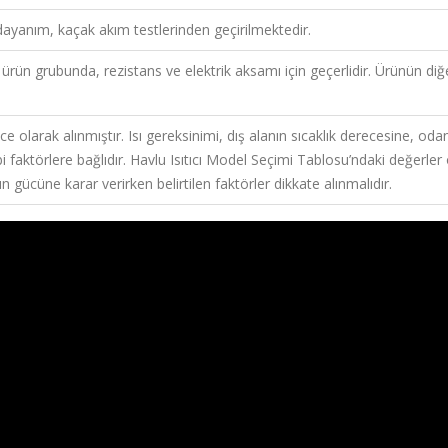
dayanım, kaçak akım testlerinden geçirilmektedir.
r ürün grubunda, rezistans ve elektrik aksamı için geçerlidir. Ürünün diğ
e olarak alınmıştır. Isı gereksinimi, dış alanın sıcaklık derecesine, odan
i faktörlere bağlıdır. Havlu Isıtıcı Model Seçimi Tablosu’ndaki değerle
ının gücüne karar verirken belirtilen faktörler dikkate alınmalıdır.