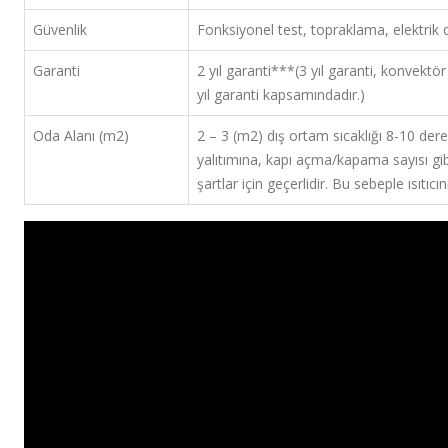
Güvenlik
Fonksiyonel test, topraklama, elektrik 
Garanti
2 yıl garanti***(3 yıl garanti, konvektö
yıl garanti kapsamındadır.)
Oda Alanı (m2)
2 – 3 (m2) dış ortam sıcaklığı 8-10 derec
yalıtımına, kapı açma/kapama sayısı gib
şartlar için geçerlidir. Bu sebeple ısıtıc