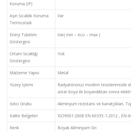
Koruma (IP)
Aşırı Sıcaklık Koruma
Var
Termostadı
Enerji Tüketim
Var( min – eco – max )
Göstergesi
Ortam Sıcaklığı
Yok
Göstergesi
Malzeme Yapısı
Metal
Yüzey İşlemi
Radyatörünüz modern tesislerimizde e
astar boya ile boyandıktan sonra elektr
Isıtıcı Grubu
Aliminyum rezistans ve kanatçıkları, Tü
Kalite Belgeleri
ISO9001:2008 EN 60335-1:2012 , EN-6
Renk
Boyalı Aliminyum Gri