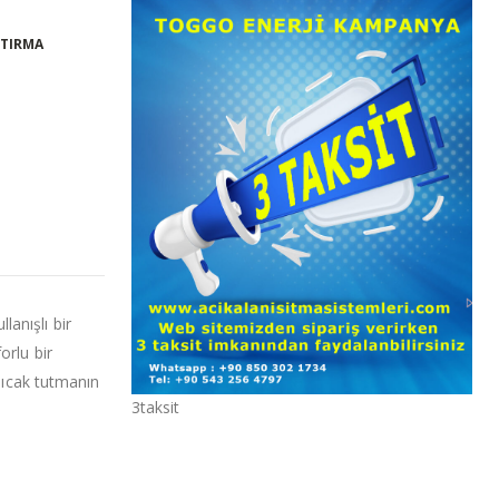
ŞTIRMA
lanışlı bir
orlu bir
sıcak tutmanın
3taksit