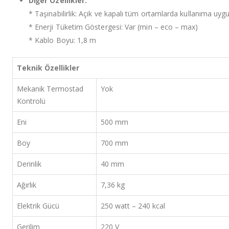
Diğer Özellikler:
* Taşınabilirlik: Açık ve kapalı tüm ortamlarda kullanıma uyg
* Enerji Tüketim Göstergesi: Var (min – eco – max)
* Kablo Boyu: 1,8 m
Teknik Özellikler
Mekanik Termostad
Yok
Kontrolü
Eni
500 mm
Boy
700 mm
Derinlik
40 mm
Ağırlık
7,36 kg
Elektrik Gücü
250 watt – 240 kcal
Gerilim
220 V