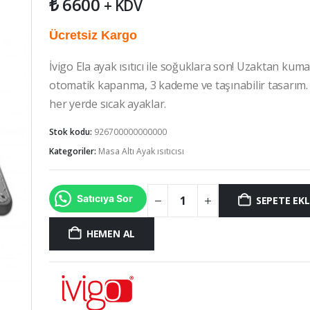
₺
6600
+ KDV
Ücretsiz Kargo
İvigo Ela ayak ısıtıcı ile soğuklara son! Uzaktan kum
otomatik kapanma, 3 kademe ve taşınabilir tasarım. 
her yerde sıcak ayaklar.
Stok kodu:
926700000000000
Kategoriler:
Masa Altı Ayak ısıtıcısı
Satıcıya Sor
SEPETE EKL
HEMEN AL