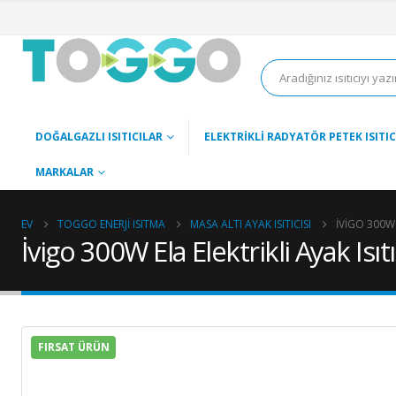
DOĞALGAZLI ISITICILAR
ELEKTRIKLI RADYATÖR PETEK ISITIC
MARKALAR
EV
TOGGO ENERJI ISITMA
MASA ALTI AYAK ISITICISI
İVIGO 300W 
İvigo 300W Ela Elektrikli Ayak Isı
FIRSAT ÜRÜN