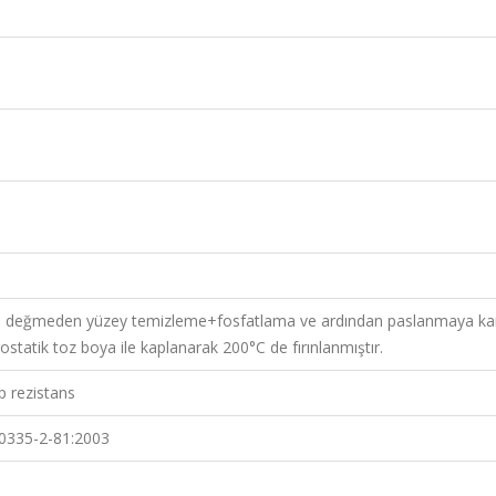
l değmeden yüzey temizleme+fosfatlama ve ardından paslanmaya karş
ostatik toz boya ile kaplanarak 200°C de fırınlanmıştır.
p rezistans
0335-2-81:2003