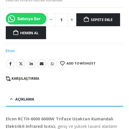
Elektrikli İnfrared Isıtıcılar Kumandalı
Satıcıya Sor
SEPETE EKLE
HEMEN AL
Elcon
ADD TO WISHLIST
KARŞILAŞTIRMA
AÇIKLAMA
Elcon RCTH-6000 6000W Trifaze Uzaktan Kumandalı
Elektrikli Infrared Isıtıcı
, geniş ve yüksek tavanlı alanların