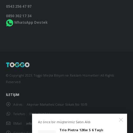
0543 256 47 97
0850 302 17 34
WhatsApp Destek
© Copyright 2023. Toggo Media Bilişim ve Reklam Hizmetleri All Rights
Reserved.
İLETIŞIM
Adres : :
Akpınar Mahallesi Cesur Sokak No 10/B
Telefon : :
0850 3021734
Az önce bir müşterimiz Satın Aldı
EMail : :
info@acikalanisitmasistemleri.com
Trio Pietra 12Kw S 6 Taşlı
Çalışma Saatleri:
Pzt - Cmt / 09:00 - 18:00