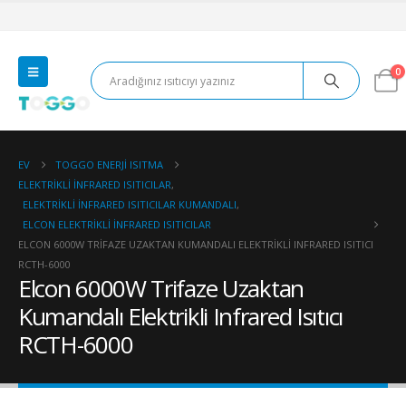
0
EV
TOGGO ENERJI ISITMA
ELEKTRIKLI İNFRARED ISITICILAR
,
ELEKTRIKLI İNFRARED ISITICILAR KUMANDALI
,
ELCON ELEKTRIKLI İNFRARED ISITICILAR
ELCON 6000W TRIFAZE UZAKTAN KUMANDALI ELEKTRIKLI INFRARED ISITICI
RCTH-6000
Elcon 6000W Trifaze Uzaktan
Kumandalı Elektrikli Infrared Isıtıcı
RCTH-6000