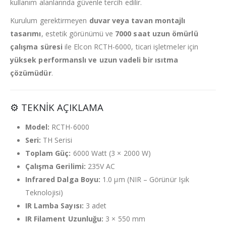
kullanım alanlarında güvenle tercih edilir.
Kurulum gerektirmeyen
duvar veya tavan montajlı
tasarımı
, estetik görünümü ve
7000 saat uzun ömürlü
çalışma süresi
ile Elcon RCTH-6000, ticari işletmeler için
yüksek performanslı ve uzun vadeli bir ısıtma
çözümüdür
.
⚙️ TEKNİK AÇIKLAMA
Model:
RCTH-6000
Seri:
TH Serisi
Toplam Güç:
6000 Watt (3 × 2000 W)
Çalışma Gerilimi:
235V AC
Infrared Dalga Boyu:
1.0 µm (NIR – Görünür Işık
Teknolojisi)
IR Lamba Sayısı:
3 adet
IR Filament Uzunluğu:
3 × 550 mm