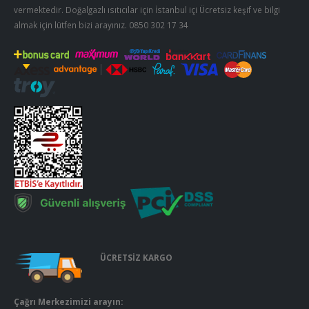
vermektedir. Doğalgazlı ısıtıcılar için İstanbul içi Ücretsiz keşif ve bilgi
almak için lütfen bizi arayınız.
0850 302 17 34
ÜCRETSİZ KARGO
Çağrı Merkezimizi arayın: