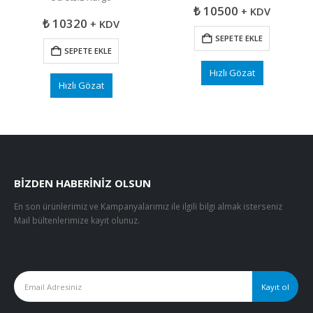
₺
10500
+ KDV
₺
10320
+ KDV
SEPETE EKLE
SEPETE EKLE
Hızlı Gözat
Hızlı Gözat
BIZDEN HABERINIZ OLSUN
En son ürünlerimiz ve Kampanyalarımız ile ilgili bilgi almak isterseniz
Mail bültenlerimize kayıt olunuz.