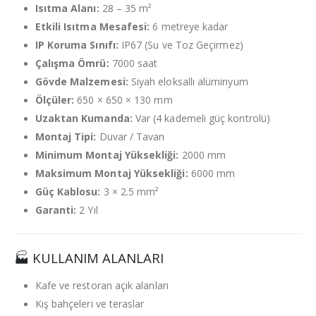
Isıtma Alanı:
28 – 35 m²
Etkili Isıtma Mesafesi:
6 metreye kadar
IP Koruma Sınıfı:
IP67 (Su ve Toz Geçirmez)
Çalışma Ömrü:
7000 saat
Gövde Malzemesi:
Siyah eloksallı alüminyum
Ölçüler:
650 × 650 × 130 mm
Uzaktan Kumanda:
Var (4 kademeli güç kontrolü)
Montaj Tipi:
Duvar / Tavan
Minimum Montaj Yüksekliği:
2000 mm
Maksimum Montaj Yüksekliği:
6000 mm
Güç Kablosu:
3 × 2.5 mm²
Garanti:
2 Yıl
🏭 KULLANIM ALANLARI
Kafe ve restoran açık alanları
Kış bahçeleri ve teraslar