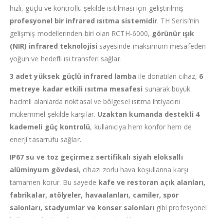
hızlı, güçlü ve kontrollü şekilde ısıtılması için geliştirilmiş
profesyonel bir infrared ısıtma sistemidir
. TH Serisi’nin
gelişmiş modellerinden biri olan RCTH-6000,
görünür ışık
(NIR) infrared teknolojisi
sayesinde maksimum mesafeden
yoğun ve hedefli ısı transferi sağlar.
3 adet yüksek güçlü infrared lamba
ile donatılan cihaz,
6
metreye kadar etkili ısıtma mesafesi
sunarak büyük
hacimli alanlarda noktasal ve bölgesel ısıtma ihtiyacını
mükemmel şekilde karşılar.
Uzaktan kumanda destekli 4
kademeli güç kontrolü
, kullanıcıya hem konfor hem de
enerji tasarrufu sağlar.
IP67 su ve toz geçirmez sertifikalı siyah eloksallı
alüminyum gövdesi
, cihazı zorlu hava koşullarına karşı
tamamen korur. Bu sayede
kafe ve restoran açık alanları,
fabrikalar, atölyeler, havaalanları, camiler, spor
salonları, stadyumlar ve konser salonları
gibi profesyonel