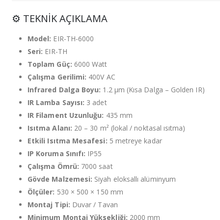
⚙️ TEKNİK AÇIKLAMA
Model:
EIR-TH-6000
Seri:
EIR-TH
Toplam Güç:
6000 Watt
Çalışma Gerilimi:
400V AC
Infrared Dalga Boyu:
1.2 µm (Kısa Dalga – Golden IR)
IR Lamba Sayısı:
3 adet
IR Filament Uzunluğu:
435 mm
Isıtma Alanı:
20 – 30 m² (lokal / noktasal ısıtma)
Etkili Isıtma Mesafesi:
5 metreye kadar
IP Koruma Sınıfı:
IP55
Çalışma Ömrü:
7000 saat
Gövde Malzemesi:
Siyah eloksallı alüminyum
Ölçüler:
530 × 500 × 150 mm
Montaj Tipi:
Duvar / Tavan
Minimum Montaj Yüksekliği:
2000 mm