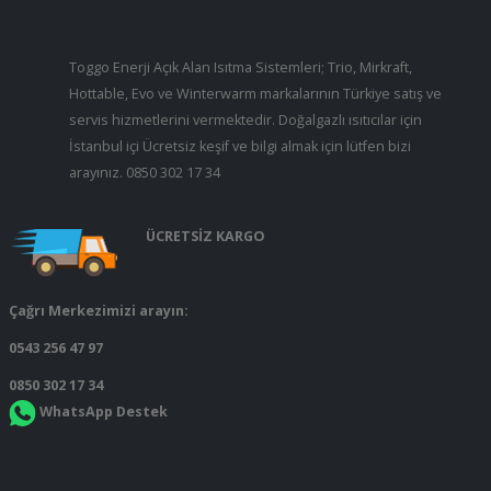
Toggo Enerji Açık Alan Isıtma Sistemleri; Trio, Mirkraft,
Hottable, Evo ve Winterwarm markalarının Türkiye satış ve
servis hizmetlerini vermektedir. Doğalgazlı ısıtıcılar için
İstanbul içi Ücretsiz keşif ve bilgi almak için lütfen bizi
arayınız.
0850 302 17 34
ÜCRETSİZ KARGO
Çağrı Merkezimizi arayın:
0543 256 47 97
0850 302 17 34
WhatsApp Destek