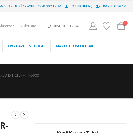
56 47 97
BIZI ARAYIN : 0850 302 17 34
OTURUM AÇ
KAYIT OLMAK
0
kkımızda
İletişim
0850 302 17 34
LPG GAZLI ISITICILAR
MAZOTLU ISITICILAR
ED ISITICI EIR-TH-6000
IR-
Kredi Kartına Taksit