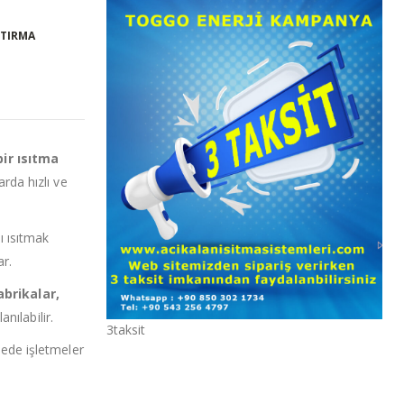
ŞTIRMA
bir ısıtma
rda hızlı ve
 ısıtmak
ar.
abrikalar,
nılabilir.
3taksit
ede işletmeler