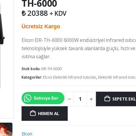
TH-6000
₺
20388
+ KDV
Ücretsiz Kargo
Elcon EIR-TH-6000 6000W endüstriyel infrared ısıtıcı
teknolojisiyle yüksek tavanlı alanlarda güçlü, hızlı ve
ısıtma sağlar.
Stok kodu:
EIR-TH-6000
Kategoriler:
Elcon Elektrikli İnfrared Isıtıcılar
,
Elektrikli İnfrared Isıtıc
Satıcıya Sor
SEPETE EKL
HEMEN AL
Elcon