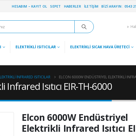
HESABIM – KAYIT OL
SEPET
HABERLER
İLETIŞIM
BIZI ARAYIN : 0543 2
Ha
I
ELEKTRIKLI ISITICILAR
ELEKTRIKLI SICAK HAVA ÜRETECI
EKTRIKLI İNFRARED ISITICILAR
ELCON 6000W ENDÜSTRIYEL ELEKTRIKLI INFRAR
i Infrared Isıtıcı EIR-TH-6000
Elcon 6000W Endüstriyel
Elektrikli Infrared Isıtıcı E