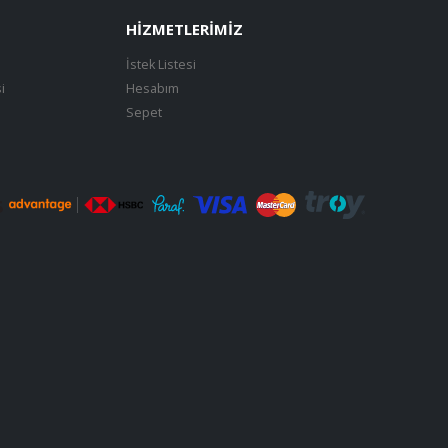
HIZMETLERIMIZ
İstek Listesi
i
Hesabım
Sepet