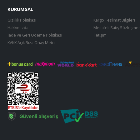
KURUMSAL
Gizlilik Politikası
Kargo Teslimat Bilgileri
Hakkımızda
Mesafeli Satış Sözleşmes
İade ve Geri Ödeme Politikası
İletişim
KVKK Açık Rıza Onay Metni