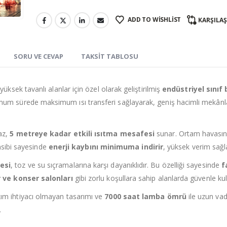
ADD TO WISHLIST
KARŞILA
SORU VE CEVAP
TAKSIT TABLOSU
yüksek tavanlı alanlar için özel olarak geliştirilmiş
endüstriyel sınıf 
um sürede maksimum ısı transferi sağlayarak, geniş hacimli mekânla
haz,
5 metreye kadar etkili ısıtma mesafesi
sunar. Ortam havasını
nsibi sayesinde
enerji kaybını minimuma indirir
, yüksek verim sağl
esi
, toz ve su sıçramalarına karşı dayanıklıdır. Bu özelliği sayesinde
f
r ve konser salonları
gibi zorlu koşullara sahip alanlarda güvenle kulla
kım ihtiyacı olmayan tasarımı ve
7000 saat lamba ömrü
ile uzun vad
.