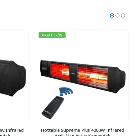
FIRSAT ÜRÜN
0w Infrared
Hottable Supreme Plus 4000W Infrared
ndalı
Açık Alan Isıtıcı Kumandalı