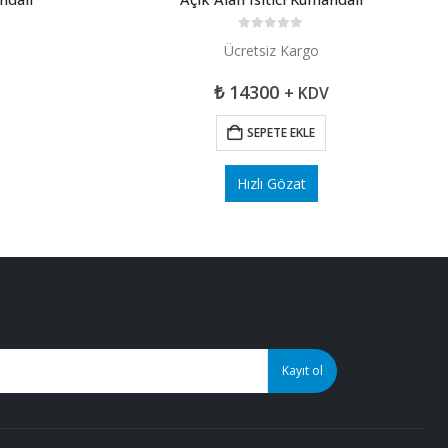
0
5 üzerinden
Ücretsiz Kargo
₺
14300
+ KDV
SEPETE EKLE
Hızlı Gözat