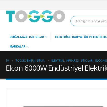
DOĞALGAZLI ISITICILAR
ELEKTRIKLI RADYATÖR PETEK ISITIC
MARKALAR
EV
TOGGO ENERJI ISITMA
ELEKTRIKLI İNFRARED ISITICILAR
,
ELCON EL
Elcon 6000W Endüstriyel Elektrikl