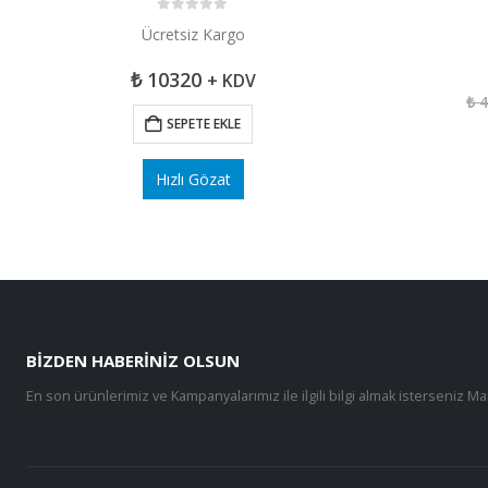
0
5 üzerinden
Ücretsiz Kargo
₺
10320
+ KDV
₺
4
SEPETE EKLE
Hızlı Gözat
BIZDEN HABERINIZ OLSUN
En son ürünlerimiz ve Kampanyalarımız ile ilgili bilgi almak isterseniz Ma