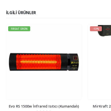
İLGILI ÜRÜNLER
FIRSAT ÜRÜN
-13%
Evo RS 1500w İnfrared Isıtıcı (Kumandalı)
MirKraft 2