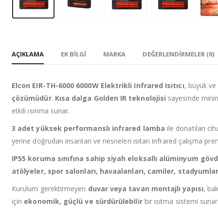
AÇIKLAMA
EK BILGI
MARKA
DEĞERLENDIRMELER (0)
Elcon EIR-TH-6000 6000W Elektrikli Infrared Isıtıcı
, büyük ve 
çözümüdür
.
Kısa dalga Golden IR teknolojisi
sayesinde minim
etkili ısınma sunar.
3 adet yüksek performanslı infrared lamba
ile donatılan ci
yerine doğrudan insanları ve nesneleri ısıtan infrared çalışma pre
IP55 koruma sınıfına sahip siyah eloksallı alüminyum gövd
atölyeler, spor salonları, havaalanları, camiler, stadyumla
Kurulum gerektirmeyen
duvar veya tavan montajlı yapısı
, ba
için
ekonomik, güçlü ve sürdürülebilir
bir ısıtma sistemi sunar