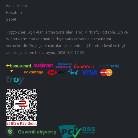
İstek Listesi
Hesabım
Sepet
Toggo Enerji Açık Alan Isıtma Sistemleri; Trio, Mirkraft, Hottable, Evo ve
Winterwarm markalarının Türkiye satış ve servis hizmetlerini
vermektedir. Doğalgazlı ısıtıcılar için İstanbul içi Ücretsiz keşif ve bilgi
almak için lütfen bizi arayınız.
0850 302 17 34