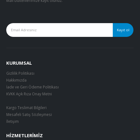
Mail bültenlerimize kayıt olunuz.
KURUMSAL
Gizlilik Politikası
Hakkımızda
İade ve Geri Ödeme Politikası
KVKK Açık Rıza Onay Metni
Kargo Teslimat Bilgileri
Mesafeli Satış Sözleşmesi
İletişim
HIZMETLERIMIZ