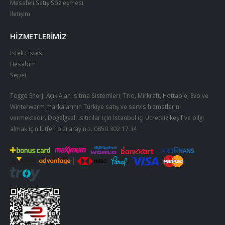
Mesafeli Satış Sözleşmesi
İletişim
HIZMETLERIMIZ
İstek Listesi
Hesabım
Sepet
Toggo Enerji Açık Alan Isıtma Sistemleri; Trio, Mirkraft, Hottable, Evo ve
Winterwarm markalarının Türkiye satış ve servis hizmetlerini
vermektedir. Doğalgazlı ısıtıcılar için İstanbul içi Ücretsiz keşif ve bilgi
almak için lütfen bizi arayınız.
0850 302 17 34