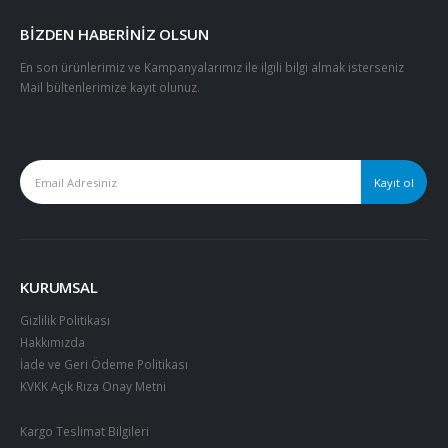
BIZDEN HABERINIZ OLSUN
En son ürünlerimiz ve Kampanyalarımız ile ilgili bilgi almak isterseniz
Mail bültenlerimize kayıt olunuz.
KURUMSAL
Gizlilik Politikası
Hakkımızda
İade ve Geri Ödeme Politikası
KVKK Açık Rıza Onay Metni
Kargo Teslimat Bilgileri