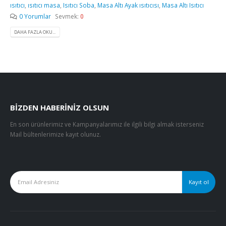
ısıtıcı
,
ısıtıcı masa
,
Isıtıcı Soba
,
Masa Altı Ayak ısıtıcısı
,
Masa Altı Isıtıcı
0 Yorumlar
Sevmek:
0
DAHA FAZLA OKU...
BIZDEN HABERINIZ OLSUN
En son ürünlerimiz ve Kampanyalarımız ile ilgili bilgi almak isterseniz
Mail bültenlerimize kayıt olunuz.