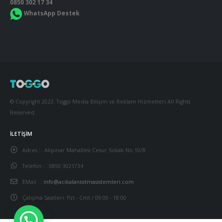
0850 302 17 34
WhatsApp Destek
© Copyright 2023. Toggo Media Bilişim ve Reklam Hizmetleri All Rights
Reserved.
İLETIŞIM
Adres : :
Akpınar Mahallesi Cesur Sokak No 10/B
Telefon : :
0850 3021734
EMail : :
info@acikalanisitmasistemleri.com
Çalışma Saatleri:
Pzt - Cmt / 09:00 - 18:00