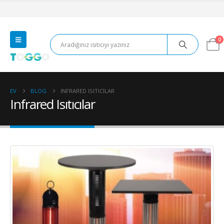
0
EV
BLOG
INFRARED ISITICILAR
Infrared Isıtıcılar