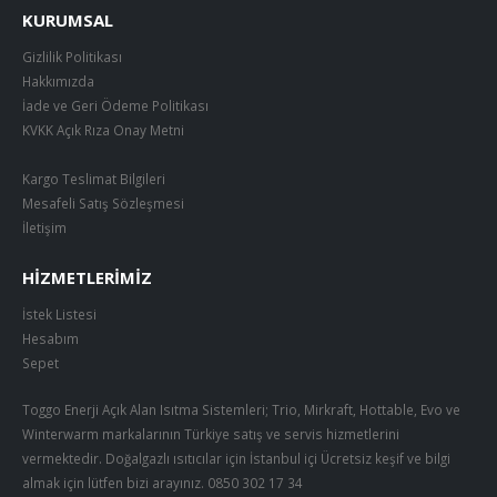
KURUMSAL
Gizlilik Politikası
Hakkımızda
İade ve Geri Ödeme Politikası
KVKK Açık Rıza Onay Metni
Kargo Teslimat Bilgileri
Mesafeli Satış Sözleşmesi
İletişim
HIZMETLERIMIZ
İstek Listesi
Hesabım
Sepet
Toggo Enerji Açık Alan Isıtma Sistemleri; Trio, Mirkraft, Hottable, Evo ve
Winterwarm markalarının Türkiye satış ve servis hizmetlerini
vermektedir. Doğalgazlı ısıtıcılar için İstanbul içi Ücretsiz keşif ve bilgi
almak için lütfen bizi arayınız.
0850 302 17 34