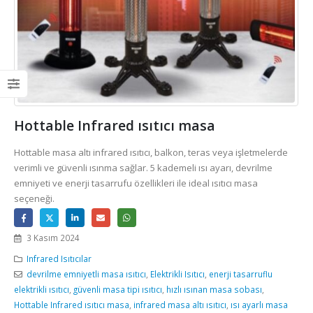
Hottable Infrared ısıtıcı masa
Hottable masa altı infrared ısıtıcı, balkon, teras veya işletmelerde
verimli ve güvenli ısınma sağlar. 5 kademeli ısı ayarı, devrilme
emniyeti ve enerji tasarrufu özellikleri ile ideal ısıtıcı masa
seçeneği.
3 Kasım 2024
Infrared Isıtıcılar
devrilme emniyetli masa ısıtıcı
,
Elektrikli Isıtıcı
,
enerji tasarruflu
elektrikli ısıtıcı
,
güvenli masa tipi ısıtıcı
,
hızlı ısınan masa sobası
,
Hottable Infrared ısıtıcı masa
,
infrared masa altı ısıtıcı
,
ısı ayarlı masa