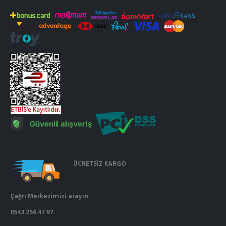
ÜCRETSİZ KARGO
Çağrı Merkezimizi arayın:
0543 256 47 97